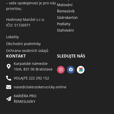
– vaše spokojenost je pro nás
Malování
prioritou.
Řemeslník
Sádrokarton
Hodinový Manžel s.r.o.
Podlahy
IČO: 51726971
Stahování
Lokality
Obchodní podmínky
Ochrana osobních údajů
KONTAKT
SLEDUJTE NÁS
Karpatské námestie
10/A, 831 06 Bratislava
VOLAJTE 222 292 152
nase@zlateceskerucicky.online
KARIÉRA PRO
ŘEMESLNÍKY