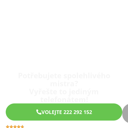
Potřebujete spolehlivého
mistra?
Vyřešte to jediným
telefonátem!
VOLEJTE 222 292 152