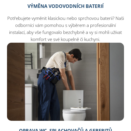
VÝMĚNA VODOVODNÍCH BATERIÍ
Potřebujete vyměnit klasickou nebo sprchovou baterii? Naši
odborníci vám pomohou s výběrem a profesionální
instalací, aby vše fungovalo bezchybně a vy si mohli užívat
komfort ve své koupelně či kuchyni.
OPRAVA WC, SPLACHOVAČŮ A GEBERITŮ