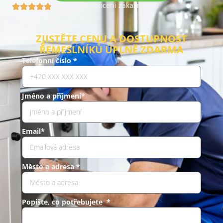
Hodnocení zákazníků
4.9 (960)
ZJISTĚTE CENU A DOSTUPNOST
ŘEMESLNÍKŮ ÚPLNĚ ZDARMA
Telefonní číslo *
Jméno a příjmení*
Email*
Město a adresa *
Popište, co potřebujete *