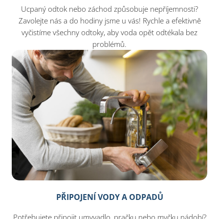
Ucpaný odtok nebo záchod způsobuje nepříjemnosti?
Zavolejte nás a do hodiny jsme u vás! Rychle a efektivně
vyčistíme všechny odtoky, aby voda opět odtékala bez
problémů.
PŘIPOJENÍ VODY A ODPADŮ
Potřebujete připojit umyvadlo, pračku nebo myčku nádobí?