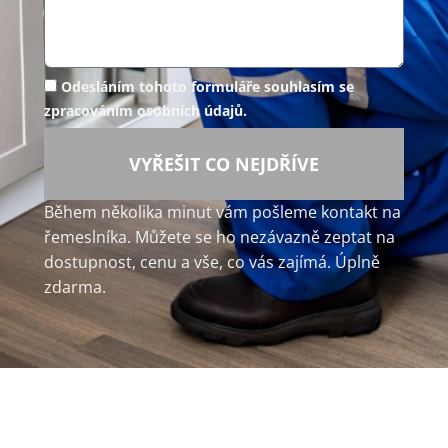
Odesláním tohoto formuláře souhlasím se
zpracováním osobních údajů.
VYŘEŠIT CO NEJDŘÍVE
Během několika minut vám pošleme kontakt na
řemeslníka. Můžete se ho nezávazně zeptat na
dostupnost, cenu a vše, co vás zajímá. Úplně
zdarma.