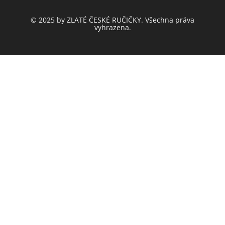
© 2025 by ZLATÉ ČESKÉ RUČIČKY. Všechna práva
vyhrazena.