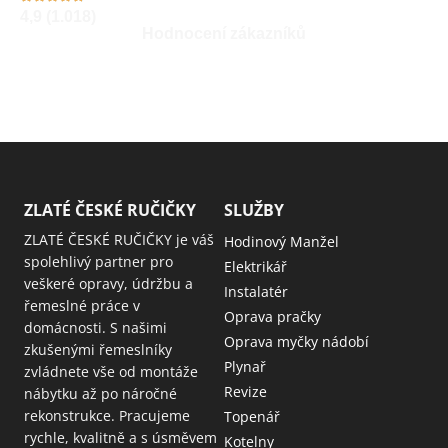
4,9 (1.018)
Hodnocení zákazníků
ZLATÉ ČESKÉ RUČIČKY
SLUŽBY
ZLATÉ ČESKÉ RUČIČKY je váš
Hodinový Manžel
spolehlivý partner pro
Elektrikář
veškeré opravy, údržbu a
Instalatér
řemeslné práce v
Oprava pračky
domácnosti. S našimi
Oprava myčky nádobí
zkušenými řemeslníky
Plynař
zvládnete vše od montáže
Revize
nábytku až po náročné
rekonstrukce. Pracujeme
Topenář
rychle, kvalitně a s úsměvem
Kotelny