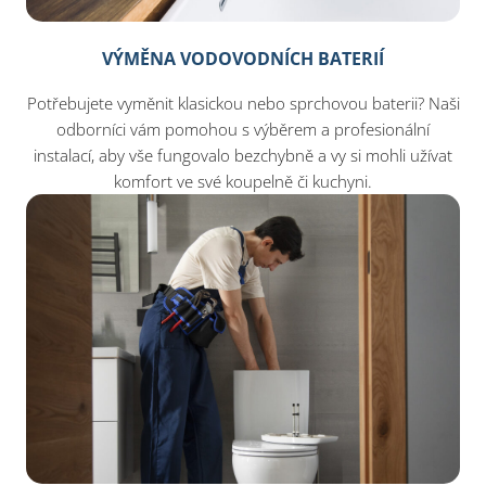
VÝMĚNA VODOVODNÍCH BATERIÍ
Potřebujete vyměnit klasickou nebo sprchovou baterii? Naši
odborníci vám pomohou s výběrem a profesionální
instalací, aby vše fungovalo bezchybně a vy si mohli užívat
komfort ve své koupelně či kuchyni.