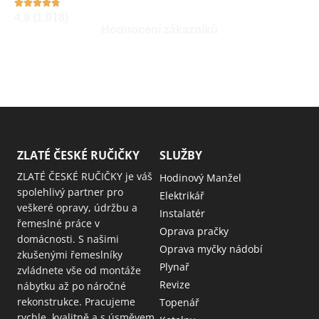
4,9 (1.018)
Hodnocení zákazníků
ZLATÉ ČESKÉ RUČIČKY
SLUŽBY
ZLATÉ ČESKÉ RUČIČKY je váš
Hodinový Manžel
spolehlivý partner pro
Elektrikář
veškeré opravy, údržbu a
Instalatér
řemeslné práce v
Oprava pračky
domácnosti. S našimi
Oprava myčky nádobí
zkušenými řemeslníky
Plynař
zvládnete vše od montáže
Revize
nábytku až po náročné
rekonstrukce. Pracujeme
Topenář
rychle, kvalitně a s úsměvem