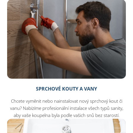
SPRCHOVÉ KOUTY A VANY
Chcete vyměnit nebo nainstalovat nový sprchový kout či
vanu? Nabízíme profesionální instalace všech typů sanity,
aby vaše koupelna byla podle vašich snů bez starostí.