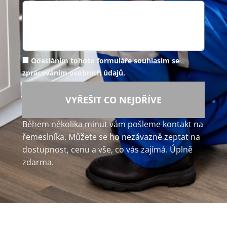
Odesláním tohoto formuláře souhlasím se
zpracováním osobních údajů.
VYŘEŠIT CO NEJDŘÍVE
Během několika minut vám pošleme kontakt na
řemeslníka. Můžete se ho nezávazně zeptat na
dostupnost, cenu a vše, co vás zajímá. Úplně
zdarma.