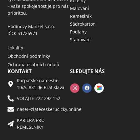
Kotelny
– vaše spokojenost je pro nás
Malování
prioritou.
Řemeslník
Sádrokarton
Hodinový Manžel s.r.o.
Podlahy
IČO: 51726971
Stahování
Lokality
Obchodní podmínky
Ochrana osobních údajů
KONTAKT
SLEDUJTE NÁS
Karpatské námestie
10/A, 831 06 Bratislava
VOLAJTE 222 292 152
nase@zlateceskerucicky.online
KARIÉRA PRO
ŘEMESLNÍKY