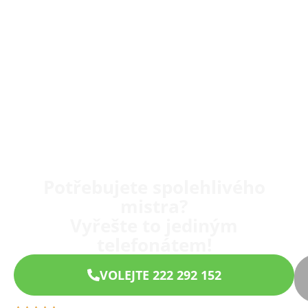
Potřebujete spolehlivého
mistra?
Vyřešte to jediným
telefonátem!
VOLEJTE 222 292 152