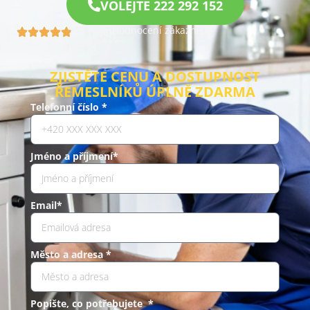
VOLEJTE 222 292 152
Hodnocení zákazníků
4.9 (960)
ZJISTĚTE CENU A DOSTUPNOST
ŘEMESLNÍKŮ ÚPLNĚ ZDARMA
Telefonní číslo *
Jméno a příjmení*
Email*
Město a adresa *
Popište, co potřebujete *