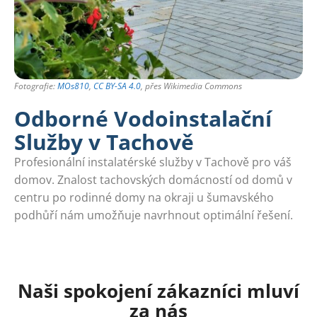
Fotografie:
MOs810
,
CC BY-SA 4.0
, přes Wikimedia Commons
Odborné Vodoinstalační
Služby v Tachově
Profesionální instalatérské služby v Tachově pro váš
domov. Znalost tachovských domácností od domů v
centru po rodinné domy na okraji u šumavského
podhůří nám umožňuje navrhnout optimální řešení.
Naši spokojení zákazníci mluví
za nás