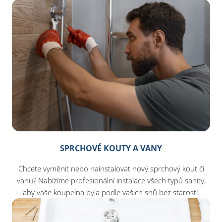
SPRCHOVÉ KOUTY A VANY
Chcete vyměnit nebo nainstalovat nový sprchový kout či
vanu? Nabízíme profesionální instalace všech typů sanity,
aby vaše koupelna byla podle vašich snů bez starostí.