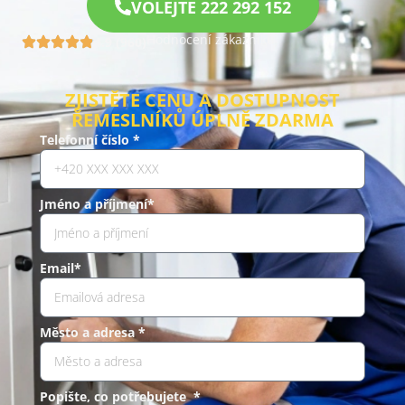
VOLEJTE 222 292 152
Hodnocení zákazníků
4.9 (960)
ZJISTĚTE CENU A DOSTUPNOST
ŘEMESLNÍKŮ ÚPLNĚ ZDARMA
Telefonní číslo *
Jméno a příjmení*
Email*
Město a adresa *
Popište, co potřebujete *