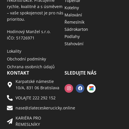
rekonstrukce. Pracujeme
Topenář
rychle, kvalitně a s úsměvem
Kotelny
– vaše spokojenost je pro nás
Malování
prioritou.
Řemeslník
Sádrokarton
Hodinový Manžel s.r.o.
Podlahy
IČO: 51726971
Stahování
Lokality
Obchodní podmínky
Ochrana osobních údajů
KONTAKT
SLEDUJTE NÁS
Karpatské námestie
10/A, 831 06 Bratislava
VOLAJTE 222 292 152
nase@zlateceskerucicky.online
KARIÉRA PRO
ŘEMESLNÍKY