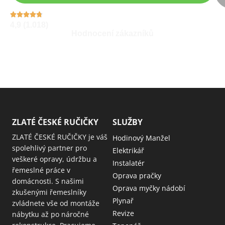
4,9 (1.018)
Hodnocení zákazníků
ZLATÉ ČESKÉ RUČIČKY
SLUŽBY
ZLATÉ ČESKÉ RUČIČKY je váš
Hodinový Manžel
spolehlivý partner pro
Elektrikář
veškeré opravy, údržbu a
Instalatér
řemeslné práce v
Oprava pračky
domácnosti. S našimi
Oprava myčky nádobí
zkušenými řemeslníky
Plynař
zvládnete vše od montáže
Revize
nábytku až po náročné