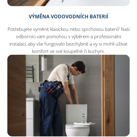
VÝMĚNA VODOVODNÍCH BATERIÍ
Potřebujete vyměnit klasickou nebo sprchovou baterii? Naši
odborníci vám pomohou s výběrem a profesionální
instalací, aby vše fungovalo bezchybně a vy si mohli užívat
komfort ve své koupelně či kuchyni.