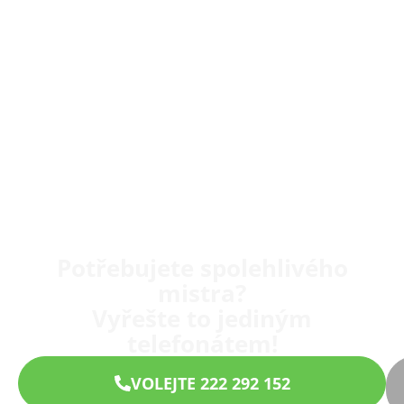
Potřebujete spolehlivého
mistra?
Vyřešte to jediným
telefonátem!
VOLEJTE 222 292 152