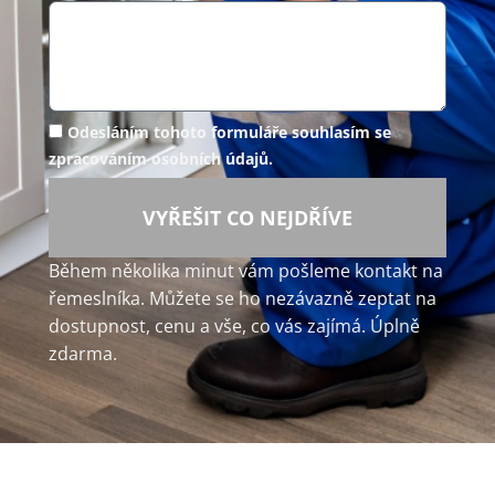
Odesláním tohoto formuláře souhlasím se
zpracováním osobních údajů.
VYŘEŠIT CO NEJDŘÍVE
Během několika minut vám pošleme kontakt na
řemeslníka. Můžete se ho nezávazně zeptat na
dostupnost, cenu a vše, co vás zajímá. Úplně
zdarma.