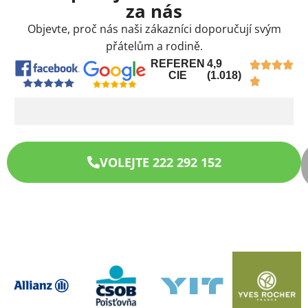
za nás
Objevte, proč nás naši zákazníci doporučují svým
přátelům a rodině.
REFEREN
4,9
CIE
(1.018)
VOLEJTE 222 292 152