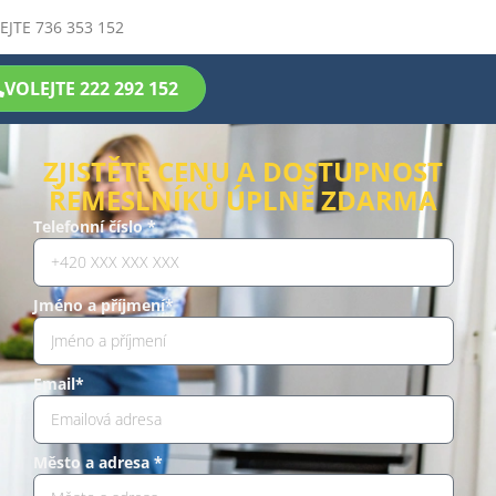
EJTE 736 353 152
VOLEJTE 222 292 152
ZJISTĚTE CENU A DOSTUPNOST
ŘEMESLNÍKŮ ÚPLNĚ ZDARMA
Telefonní číslo *
Jméno a příjmení*
Email*
Město a adresa *