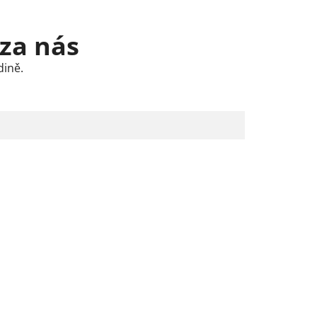
 za nás
dině.