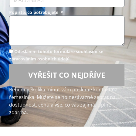
Popište, co potřebujete *
Odesláním tohoto formuláře souhlasím se
zpracováním osobních údajů.
VYŘEŠIT CO NEJDŘÍVE
Během několika minut vám pošleme kontakt na
řemeslníka. Můžete se ho nezávazně zeptat na
dostupnost, cenu a vše, co vás zajímá. Úplně
zdarma.