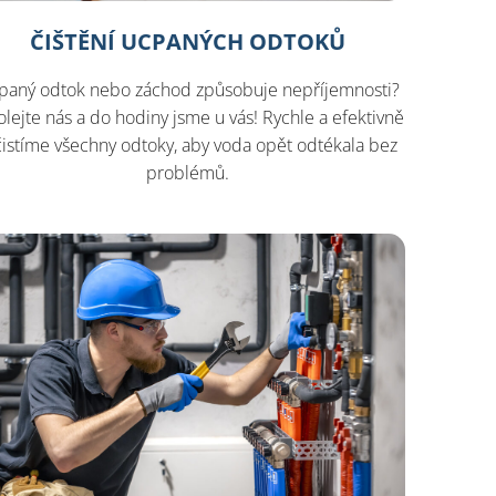
ČIŠTĚNÍ UCPANÝCH ODTOKŮ
paný odtok nebo záchod způsobuje nepříjemnosti?
olejte nás a do hodiny jsme u vás! Rychle a efektivně
čistíme všechny odtoky, aby voda opět odtékala bez
problémů.