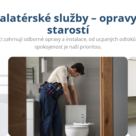
alatérské služby – oprav
starostí
licí zahrnují odborné opravy a instalace, od ucpaných odtok
spokojenost je naší prioritou.