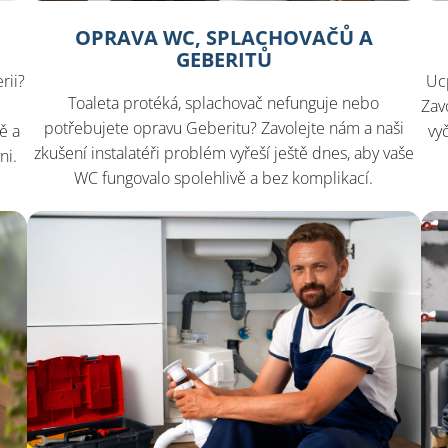
OPRAVA WC, SPLACHOVAČŮ A
GEBERITŮ
rii?
Uc
Toaleta protéká, splachovač nefunguje nebo
Zav
potřebujete opravu Geberitu? Zavolejte nám a naši
ě a
vy
zkušení instalatéři problém vyřeší ještě dnes, aby vaše
ni.
WC fungovalo spolehlivě a bez komplikací.