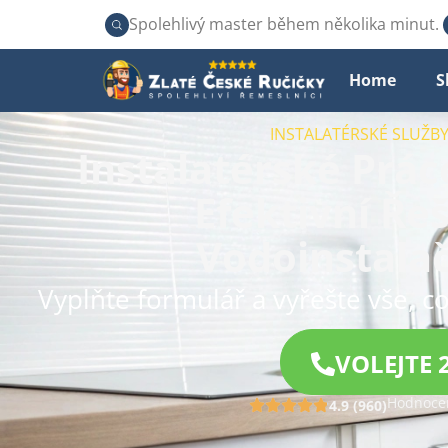
Spolehlivý master během několika minut.
Home
S
INSTALATÉRSKÉ SLUŽBY
Instalatérské Práce
Efektivní Ře
Vodoinstala
Vyplňte formulář a vyřešte vše, co
VOLEJTE 
Hodnocen
4.9 (960)