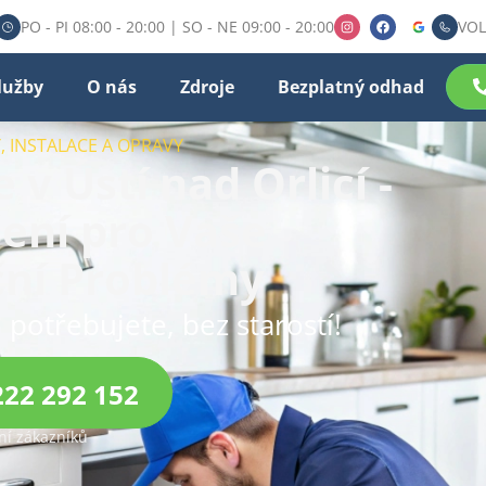
PO - PI 08:00 - 20:00 | SO - NE 09:00 - 20:00
VOL
lužby
O nás
Zdroje
Bezplatný odhad
, INSTALACE A OPRAVY
 v Ústí nad Orlicí -
šení pro Vaše
ční Problémy
 potřebujete, bez starostí!
222 292 152
í zákazníků