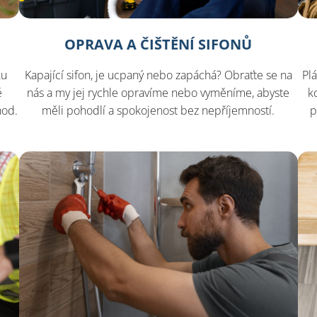
OPRAVA A ČIŠTĚNÍ SIFONŮ
ku
Kapající sifon, je ucpaný nebo zapáchá? Obraťte se na
Pl
é
nás a my jej rychle opravíme nebo vyměníme, abyste
k
hod.
měli pohodlí a spokojenost bez nepříjemností.
p