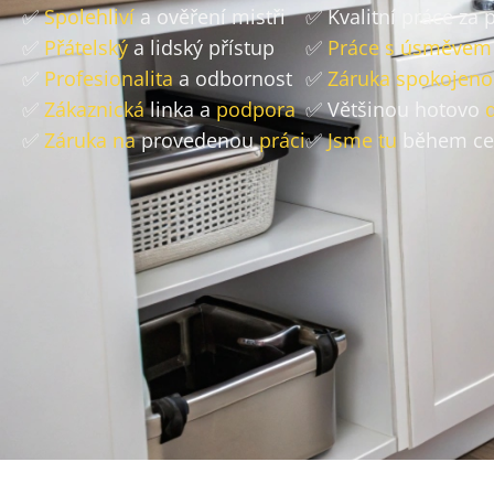
✅
Spolehliví
a ověření mistři
✅ Kvalitní práce za
✅
Přátelský
a lidský přístup
✅
Práce s úsměvem
✅
Profesionalita
a odbornost
✅
Záruka spokojeno
✅
Zákaznická
linka a
podpora
✅ Většinou hotovo
✅
Záruka na
provedenou
práci
✅
Jsme tu
během ce