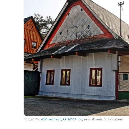
Fotografie:
NGO Rozrazil
,
CC BY-SA 3.0
, přes Wikimedia Commons