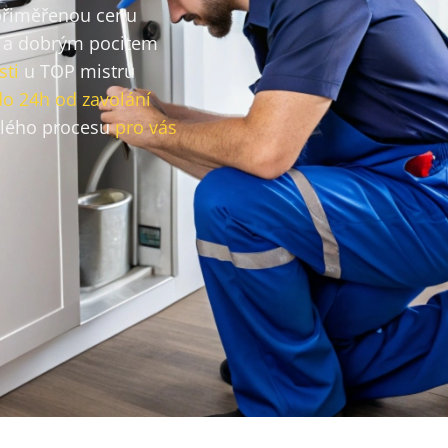
 přiměřenou cenu
a dobrým pocitem
sti
u TOP mistrů
do 24h od zavolání
lého procesu
pro vás