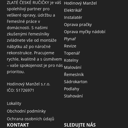
ZLATÉ ČESKÉ RUČIČKY je váš
Hodinový Manžel
spolehlivý partner pro
Elektrikář
veškeré opravy, údržbu a
Instalatér
řemeslné práce v
Oprava pračky
domácnosti. S našimi
Oprava myčky nádobí
zkušenými řemeslníky
Plynař
zvládnete vše od montáže
Revize
nábytku až po náročné
rekonstrukce. Pracujeme
Topenář
rychle, kvalitně a s úsměvem
Kotelny
– vaše spokojenost je pro nás
Malování
prioritou.
Řemeslník
Sádrokarton
Hodinový Manžel s.r.o.
Podlahy
IČO: 51726971
Stahování
Lokality
Obchodní podmínky
Ochrana osobních údajů
KONTAKT
SLEDUJTE NÁS