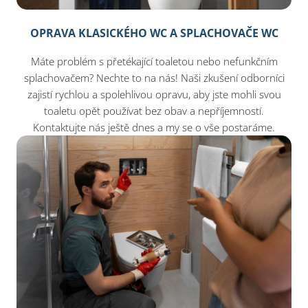
OPRAVA KLASICKÉHO WC A SPLACHOVAČE WC
Máte problém s přetékající toaletou nebo nefunkčním
splachovačem? Nechte to na nás! Naši zkušení odborníci
zajistí rychlou a spolehlivou opravu, aby jste mohli svou
toaletu opět používat bez obav a nepříjemností.
Kontaktujte nás ještě dnes a my se o vše postaráme.