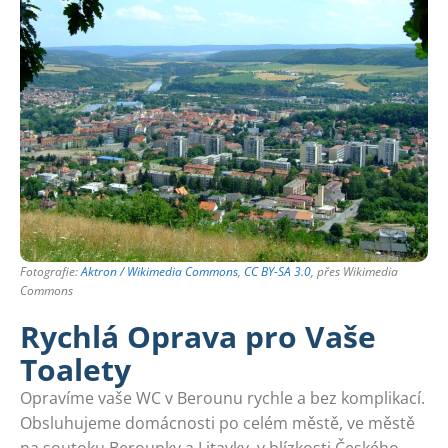
Fotografie:
Aktron / Wikimedia Commons
,
CC BY-SA 3.0
, přes Wikimedia
Commons
Rychlá Oprava pro Vaše
Toalety
Opravíme vaše WC v Berounu rychle a bez komplikací.
Obsluhujeme domácnosti po celém městě, ve městě