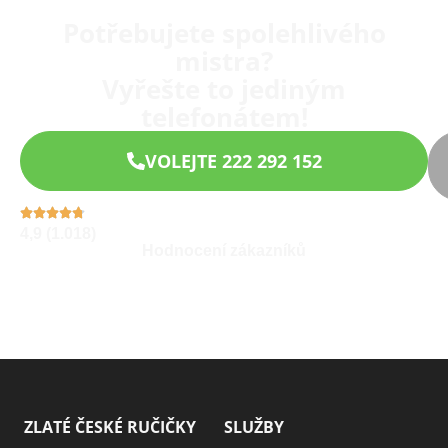
Potřebujete spolehlivého
mistra?
Vyřešte to jediným
telefonátem!
VOLEJTE 222 292 152
4,9 (1.018)
Hodnocení zákazníků
ZLATÉ ČESKÉ RUČIČKY
SLUŽBY