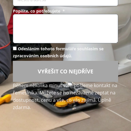
Popište, co potřebujete *
Odesláním tohoto formuláře souhlasím se
zpracováním osobních údajů.
VYŘEŠIT CO NEJDŘÍVE
Během několika minut vám pošleme kontakt na
řemeslníka. Můžete se ho nezávazně zeptat na
dostupnost, cenu a vše, co vás zajímá. Úplně
zdarma.