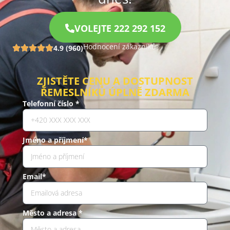
VOLEJTE 222 292 152
Hodnocení zákazníků
4.9 (960)
ZJISTĚTE CENU A DOSTUPNOST
ŘEMESLNÍKŮ ÚPLNĚ ZDARMA
Telefonní číslo *
Jméno a příjmení*
Email*
Město a adresa *