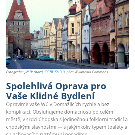
Fotografie:
Jiří Bernard
,
CC BY-SA 3.0
, přes Wikimedia Commons
Spolehlivá Oprava pro
Vaše Klidné Bydlení
Opravíme vaše WC v Domažlicích rychle a bez
komplikací. Obsluhujeme domácnosti po celém
městě, v srdci Chodska s jedinečnou folklorní tradicí a
chodskými slavnostmi — s jakýmkoliv typem toalety a
splachovacího systému si poradíme.