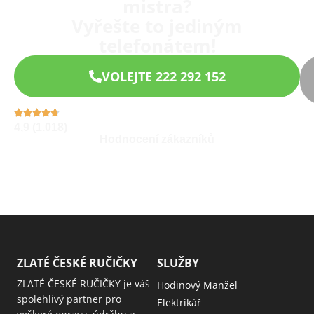
mistra?
Vyřešte to jediným
telefonátem!
VOLEJTE 222 292 152
4,9 (1.018)
Hodnocení zákazníků
ZLATÉ ČESKÉ RUČIČKY
SLUŽBY
ZLATÉ ČESKÉ RUČIČKY je váš
Hodinový Manžel
spolehlivý partner pro
Elektrikář