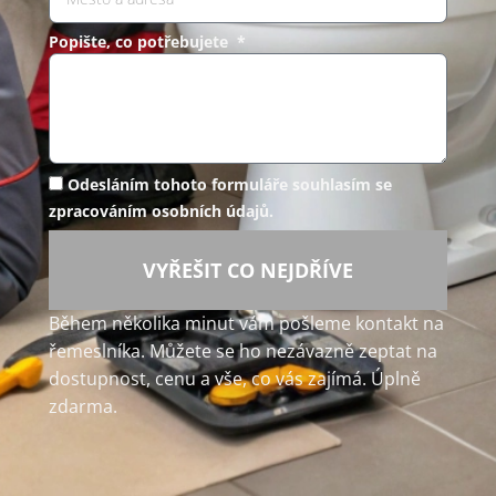
Popište, co potřebujete *
Odesláním tohoto formuláře souhlasím se
zpracováním osobních údajů.
VYŘEŠIT CO NEJDŘÍVE
Během několika minut vám pošleme kontakt na
řemeslníka. Můžete se ho nezávazně zeptat na
dostupnost, cenu a vše, co vás zajímá. Úplně
zdarma.