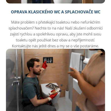
OPRAVA KLASICKÉHO WC A SPLACHOVAČE WC
Máte problém s přetékající toaletou nebo nefunkčním
splachovačem? Nechte to na nás! Naši zkušení odborníci
zajistí rychlou a spolehlivou opravu, aby jste mohli svou
toaletu opět používat bez obav a nepříjemností.
Kontaktujte nás ještě dnes a my se o vše postaráme.