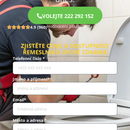
VOLEJTE 222 292 152
Hodnocení zákazníků
4.9 (960)
ZJISTĚTE CENU A DOSTUPNOST
ŘEMESLNÍKŮ ÚPLNĚ ZDARMA
Telefonní číslo *
Jméno a příjmení*
Email*
Město a adresa *