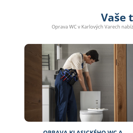
Vaše 
Oprava WC v Karlových Varech nabízí
OPRAVA KLASICKÉHO WC A