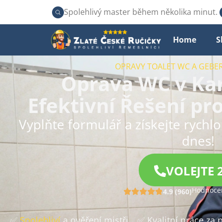
Spolehlivý master během několika minut.
Home
S
OPRAVY TOALET WC A GEBE
Oprava WC v Kar
Efektivní Řešení pr
Vyplňte formulář a získejte rychlo
dnes!
VOLEJTE 
Hodnocen
4.9 (960)
✅
Spolehliví
a ověření mistři
✅ Kvalitní práce za 