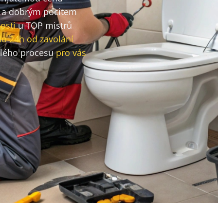
a dobrým pocitem
osti
u TOP mistrů
do 24h od zavolání
lého procesu
pro vás