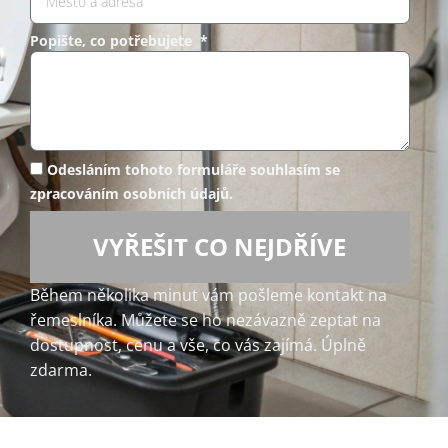
Popište, co potřebujete *
Odesláním tohoto formuláře souhlasím se
zpracováním osobních údajů.
VYŘEŠIT CO NEJDŘÍVE
Během několika minut vám pošleme kontakt na
řemeslníka. Můžete se ho nezávazně zeptat na
dostupnost, cenu a vše, co vás zajímá. Úplně
zdarma.