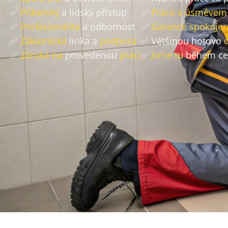
✅
Přátelský
a lidský přístup
✅
Práce s úsměvem
✅
Profesionalita
a odbornost
✅
Garance spokojen
✅
Zákaznická
linka a
podpora
✅ Většinou hotovo
✅
Záruka na
provedenou
práci
✅
Jsme tu
během ce