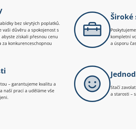
y
Široké
abídky bez skrytých poplatků.
uje vaši důvěru a spokojenost s
Poskytujeme 
 abyste získali přesnou cenu
kompletní vo
ů a za konkurenceschopnou
a úsporu ča
ti
Jednod
itou – garantujeme kvalitu a
Stačí zavola
za naší prací a uděláme vše
a starosti –
jeni.