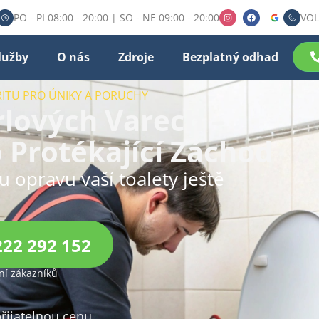
PO - PI 08:00 - 20:00 | SO - NE 09:00 - 20:00
VOL
lužby
O nás
Zdroje
Bezplatný odhad
RITU PRO ÚNIKY A PORUCHY
lových Varech –
o Protékající Záchod
u opravu vaší toalety ještě
222 292 152
í zákazníků
přijatelnou cenu