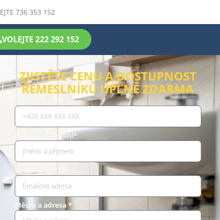
EJTE 736 353 152
VOLEJTE 222 292 152
ZJISTĚTE CENU A DOSTUPNOST
ŘEMESLNÍKŮ ÚPLNĚ ZDARMA
Telefonní číslo *
Jméno a příjmení*
Email*
Město a adresa *