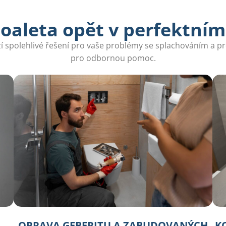
toaleta opět v perfektním
 spolehlivé řešení pro vaše problémy se splachováním a pr
pro odbornou pomoc.
OPRAVA GEBERITU A ZABUDOVANÝCH
K