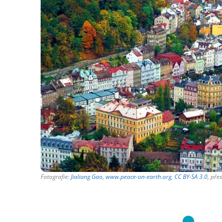
Fotografie:
Jialiang Gao, www.peace-on-earth.org
,
CC BY-SA 3.0
, př