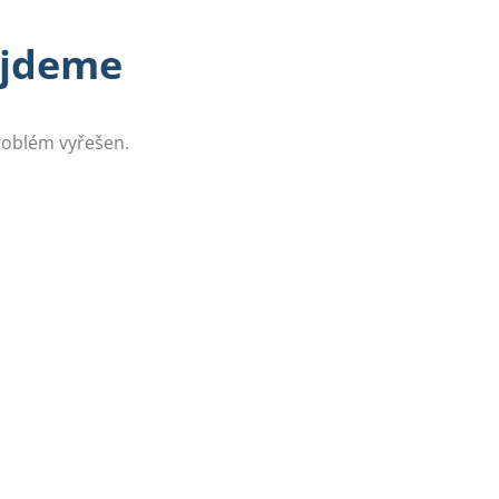
řijdeme
problém vyřešen.