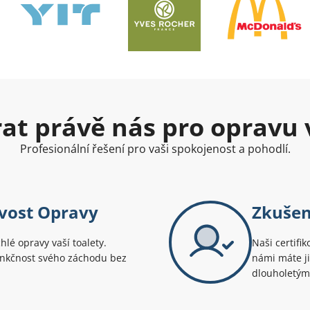
brat právě nás pro opravu
Profesionální řešení pro vaši spokojenost a pohodlí.
ivost Opravy
Zkušen
lé opravy vaší toalety.
Naši certifik
 funkčnost svého záchodu bez
námi máte ji
dlouholetým