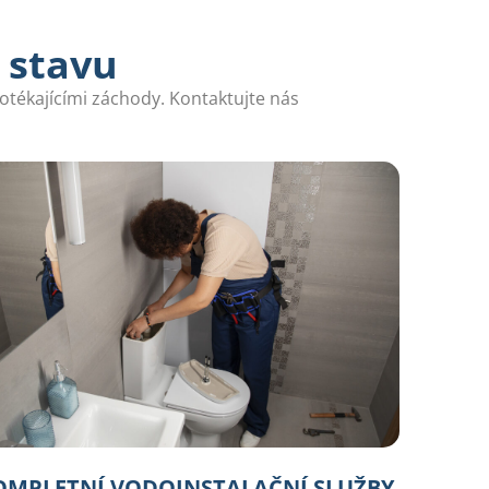
 stavu
otékajícími záchody. Kontaktujte nás
OMPLETNÍ VODOINSTALAČNÍ SLUŽBY