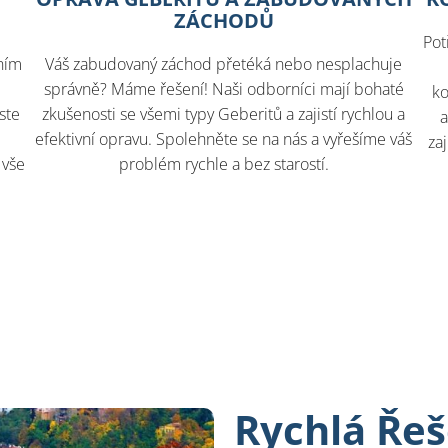
ZÁCHODŮ
Pot
Váš zabudovaný záchod přetéká nebo nesplachuje
ním
správně? Máme řešení! Naši odborníci mají bohaté
ko
zkušenosti se všemi typy Geberitů a zajistí rychlou a
ste
a
efektivní opravu. Spolehněte se na nás a vyřešíme váš
za
problém rychle a bez starostí.
 vše
Rychlá Řeš