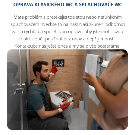
OPRAVA KLASICKÉHO WC A SPLACHOVAČE WC
Máte problém s přetékající toaletou nebo nefunkčním
splachovačem? Nechte to na nás! Naši zkušení odborníci
zajistí rychlou a spolehlivou opravu, aby jste mohli svou
toaletu opět používat bez obav a nepříjemností.
Kontaktujte nás ještě dnes a my se o vše postaráme.