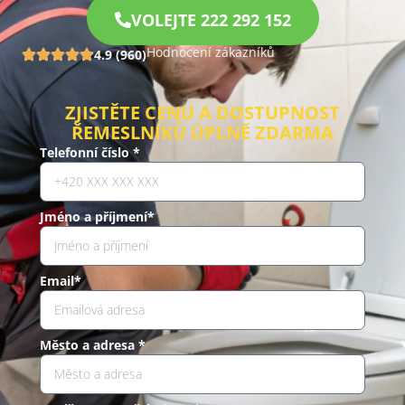
VOLEJTE 222 292 152
Hodnocení zákazníků
4.9 (960)
ZJISTĚTE CENU A DOSTUPNOST
ŘEMESLNÍKŮ ÚPLNĚ ZDARMA
Telefonní číslo *
Jméno a příjmení*
Email*
Město a adresa *