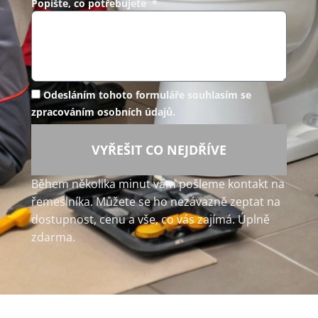
Popište, co potřebujete *
Odesláním tohoto formuláře souhlasím se
zpracováním osobních údajů.
VYŘEŠIT CO NEJDŘÍVE
Během několika minut vám pošleme kontakt na
řemeslníka. Můžete se ho nezávazně zeptat na
dostupnost, cenu a vše, co vás zajímá. Úplně
zdarma.