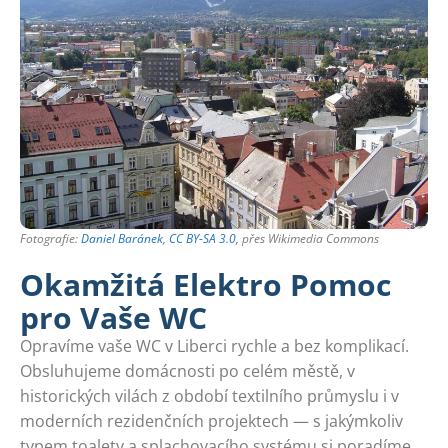
Fotografie:
Daniel Baránek
,
CC BY-SA 3.0
, přes Wikimedia Commons
Okamžitá Elektro Pomoc
pro Vaše WC
Opravíme vaše WC v Liberci rychle a bez komplikací.
Obsluhujeme domácnosti po celém městě, v
historických vilách z období textilního průmyslu i v
moderních rezidenčních projektech — s jakýmkoliv
typem toalety a splachovacího systému si poradíme.