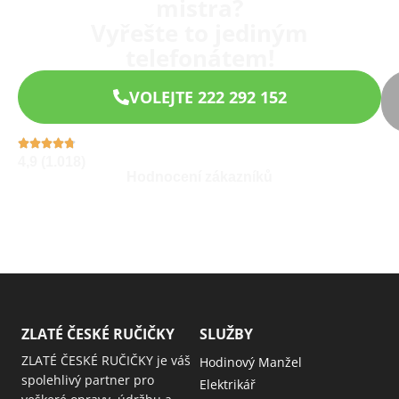
mistra?
Vyřešte to jediným
telefonátem!
VOLEJTE 222 292 152
4,9 (1.018)
Hodnocení zákazníků
ZLATÉ ČESKÉ RUČIČKY
SLUŽBY
ZLATÉ ČESKÉ RUČIČKY je váš
Hodinový Manžel
spolehlivý partner pro
Elektrikář