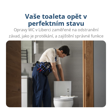
Vaše toaleta opět v
perfektním stavu
Opravy WC v Liberci zaměřené na odstranění
závad, jako je protékání, a zajištění správné funkce
toalety. Spolehlivý servis pro vaši spokojenost.