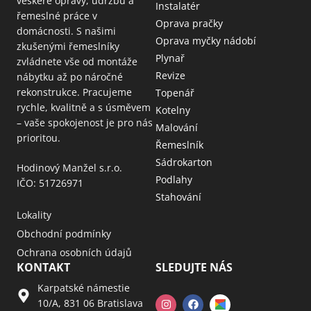
veškeré opravy, údržbu a
Instalatér
řemeslné práce v
Oprava pračky
domácnosti. S našimi
Oprava myčky nádobí
zkušenými řemeslníky
Plynař
zvládnete vše od montáže
Revize
nábytku až po náročné
rekonstrukce. Pracujeme
Topenář
rychle, kvalitně a s úsměvem
Kotelny
– vaše spokojenost je pro nás
Malování
prioritou.
Řemeslník
Sádrokarton
Hodinový Manžel s.r.o.
Podlahy
IČO: 51726971
Stahování
Lokality
Obchodní podmínky
Ochrana osobních údajů
KONTAKT
SLEDUJTE NÁS
Karpatské námestie
10/A, 831 06 Bratislava