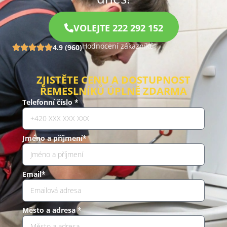
VOLEJTE 222 292 152
Hodnocení zákazníků
4.9 (960)
ZJISTĚTE CENU A DOSTUPNOST
ŘEMESLNÍKŮ ÚPLNĚ ZDARMA
Telefonní číslo *
Jméno a příjmení*
Email*
Město a adresa *