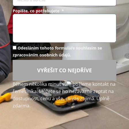
Popište, co potřebujete *
Odesláním tohoto formuláře souhlasím se
zpracováním osobních údajů.
VYŘEŠIT CO NEJDŘÍVE
Během několika minut vám pošleme kontakt na
řemeslníka. Můžete se ho nezávazně zeptat na
dostupnost, cenu a vše, co vás zajímá. Úplně
zdarma.