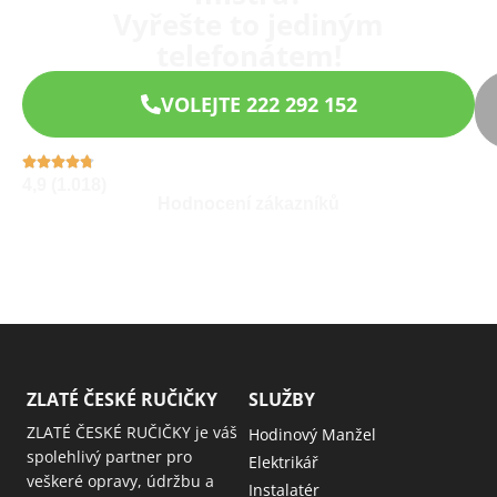
Vyřešte to jediným
telefonátem!
VOLEJTE 222 292 152
4,9 (1.018)
Hodnocení zákazníků
ZLATÉ ČESKÉ RUČIČKY
SLUŽBY
ZLATÉ ČESKÉ RUČIČKY je váš
Hodinový Manžel
spolehlivý partner pro
Elektrikář
veškeré opravy, údržbu a
Instalatér