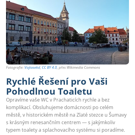
Fotografie:
Vojtasekd
,
CC BY 4.0
, přes Wikimedia Commons
Rychlé Řešení pro Vaši
Pohodlnou Toaletu
Opravíme vaše WC v Prachaticích rychle a bez
komplikací. Obsluhujeme domácnosti po celém
městě, v historickém městě na Zlaté stezce u Šumavy
s krásným renesančním centrem — s jakýmkoliv
typem toalety a splachovacího systému si poradíme.