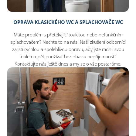
OPRAVA KLASICKÉHO WC A SPLACHOVAČE WC
Máte problém s přetékající toaletou nebo nefunkčním
splachovačem? Nechte to na nás! Naši zkušení odborníci
zajistí rychlou a spolehlivou opravu, aby jste mohli svou
toaletu opět používat bez obav a nepříjemností.
Kontaktujte nás ještě dnes a my se o vše postaráme.