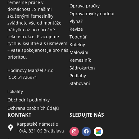
řemeslné práce v
Oprava pračky
domácnosti. S našimi
Oprava myčky nádobí
zkušenými řemeslníky
Plynař
zvládnete vše od montáže
Revize
nábytku až po náročné
rekonstrukce. Pracujeme
Topenář
rychle, kvalitně a s úsměvem
Kotelny
– vaše spokojenost je pro nás
Malování
prioritou.
Řemeslník
Sádrokarton
Hodinový Manžel s.r.o.
Podlahy
IČO: 51726971
Stahování
Lokality
Obchodní podmínky
Ochrana osobních údajů
KONTAKT
SLEDUJTE NÁS
Karpatské námestie
10/A, 831 06 Bratislava