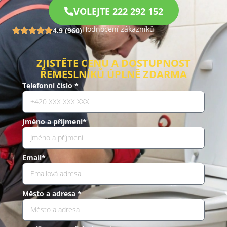
VOLEJTE 222 292 152
Hodnocení zákazníků
4.9 (960)
ZJISTĚTE CENU A DOSTUPNOST
ŘEMESLNÍKŮ ÚPLNĚ ZDARMA
Telefonní číslo *
Jméno a příjmení*
Email*
Město a adresa *