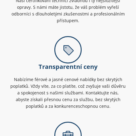
Naši certifikovaní technici zvládnou i ty nejsložitější
opravy. S námi máte jistotu, že váš problém vyřeší
odborníci s dlouholetými zkušenostmi a profesionálním
přístupem.
Transparentní ceny
Nabízíme férové a jasné cenové nabídky bez skrytých
poplatků. Vždy víte, za co platíte, což zvyšuje vaši důvěru
a spokojenost s našimi službami. Kontaktujte nás,
abyste získali přesnou cenu za službu, bez skrytých
poplatků a za konkurenceschopnou cenu.