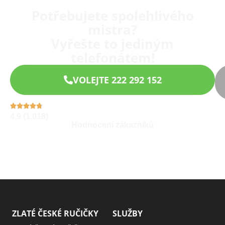
Potřebujete spolehlivého
mistra?
Vyřešte to jediným
telefonátem!
VOLEJTE 222 292 152
4,9 (1.018)
Hodnocení zákazníků
ZLATÉ ČESKÉ RUČIČKY
SLUŽBY