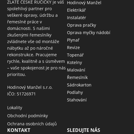
ZLATÉ ČESKÉ RUČIČKY je váš
Hodinový Manžel
spolehlivý partner pro
Elektrikář
veškeré opravy, údržbu a
Instalatér
řemeslné práce v
Oprava pračky
domácnosti. S našimi
Oprava myčky nádobí
zkušenými řemeslníky
Plynař
zvládnete vše od montáže
Revize
nábytku až po náročné
rekonstrukce. Pracujeme
Topenář
rychle, kvalitně a s úsměvem
Kotelny
– vaše spokojenost je pro nás
Malování
prioritou.
Řemeslník
Sádrokarton
Hodinový Manžel s.r.o.
Podlahy
IČO: 51726971
Stahování
Lokality
Obchodní podmínky
Ochrana osobních údajů
KONTAKT
SLEDUJTE NÁS