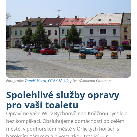
Fotografie:
Tomáš Merta
,
CC BY-SA 4.0
, přes Wikimedia Commons
Spolehlivé služby opravy
pro vaši toaletu
Opravíme vaše WC v Rychnově nad Kněžnou rychle a
bez komplikací. Obsluhujeme domácnosti po celém
městě, v podhorském městě v Orlických horách s
barokním zámkem a pivovarskou tradicí — s