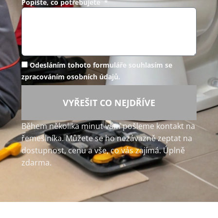
Popište, co potřebujete *
Odesláním tohoto formuláře souhlasím se
zpracováním osobních údajů.
VYŘEŠIT CO NEJDŘÍVE
Během několika minut vám pošleme kontakt na
řemeslníka. Můžete se ho nezávazně zeptat na
dostupnost, cenu a vše, co vás zajímá. Úplně
zdarma.