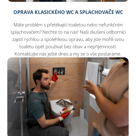
OPRAVA KLASICKÉHO WC A SPLACHOVAČE WC
Máte problém s přetékající toaletou nebo nefunkčním
splachovačem? Nechte to na nás! Naši zkušení odborníci
zajistí rychlou a spolehlivou opravu, aby jste mohli svou
toaletu opět používat bez obav a nepříjemností.
Kontaktujte nás ještě dnes a my se o vše postaráme.