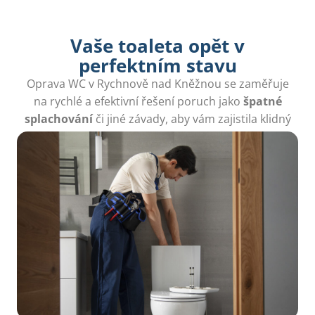
Vaše toaleta opět v
perfektním stavu
Oprava WC v Rychnově nad Kněžnou se zaměřuje
na rychlé a efektivní řešení poruch jako
špatné
splachování
či jiné závady, aby vám zajistila klidný
domov.