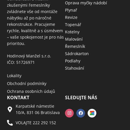
Oprava myčky nádobí
zkušenými řemeslníky
Plynař
zvládnete vše od montáže
Revize
nábytku až po náročné
rekonstrukce. Pracujeme
Topenář
rychle, kvalitně a s úsměvem
Kotelny
– vaše spokojenost je pro nás
Malování
prioritou.
Řemeslník
Sádrokarton
Hodinový Manžel s.r.o.
Podlahy
IČO: 51726971
Stahování
Lokality
Obchodní podmínky
Ochrana osobních údajů
KONTAKT
SLEDUJTE NÁS
Karpatské námestie
10/A, 831 06 Bratislava
VOLAJTE 222 292 152