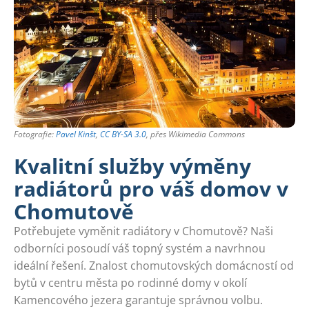
Fotografie:
Pavel Kinšt
,
CC BY-SA 3.0
, přes Wikimedia Commons
Kvalitní služby výměny
radiátorů pro váš domov v
Chomutově
Potřebujete vyměnit radiátory v Chomutově? Naši
odborníci posoudí váš topný systém a navrhnou
ideální řešení. Znalost chomutovských domácností od
bytů v centru města po rodinné domy v okolí
Kamencového jezera garantuje správnou volbu.