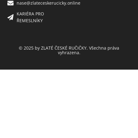
nase@zlateceskerucicky.online
KARIÉRA PRO
ŘEMESLNÍKY
© 2025 by ZLATÉ ČESKÉ RUČIČKY. Všechna práva
vyhrazena.