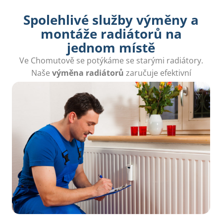
Spolehlivé služby výměny a
montáže radiátorů na
jednom místě
Ve Chomutově se potýkáme se starými radiátory.
Naše
výměna radiátorů
zaručuje efektivní
vytápění a úsporu nákladů.