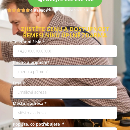
Hodnocení zákazníků
4.9 (960)
ZJISTĚTE CENU A DOSTUPNOST
ŘEMESLNÍKŮ ÚPLNĚ ZDARMA
Telefonní číslo *
Jméno a příjmení*
Email*
Město a adresa *
Popište, co potřebujete *