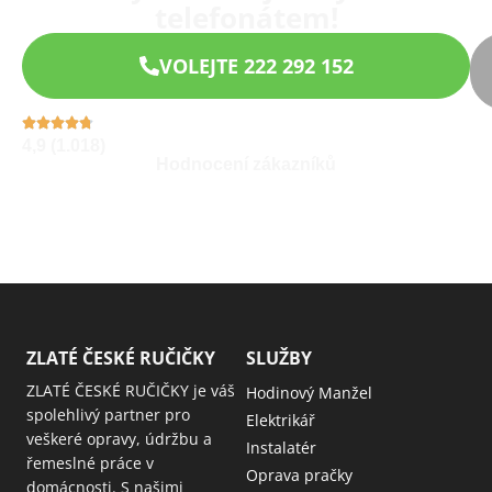
telefonátem!
VOLEJTE 222 292 152
4,9 (1.018)
Hodnocení zákazníků
ZLATÉ ČESKÉ RUČIČKY
SLUŽBY
ZLATÉ ČESKÉ RUČIČKY je váš
Hodinový Manžel
spolehlivý partner pro
Elektrikář
veškeré opravy, údržbu a
Instalatér
řemeslné práce v
Oprava pračky
domácnosti. S našimi