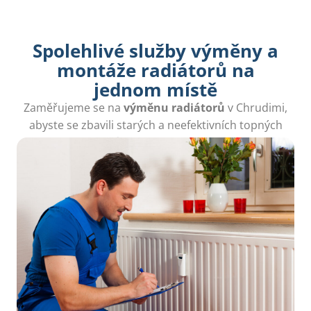
Spolehlivé služby výměny a
montáže radiátorů na
jednom místě
Zaměřujeme se na
výměnu radiátorů
v Chrudimi,
abyste se zbavili starých a neefektivních topných
systémů a zabezpečili si teplo.