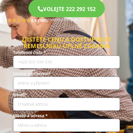
VOLEJTE 222 292 152
Hodnocení zákazníků
4.9 (960)
ZJISTĚTE CENU A DOSTUPNOST
ŘEMESLNÍKŮ ÚPLNĚ ZDARMA
Telefonní číslo *
Jméno a příjmení*
Email*
Město a adresa *