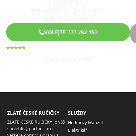
mistra?
Vyřešte to jediným
telefonátem!
VOLEJTE 222 292 152
4,9 (1.018)
Hodnocení zákazníků
ZLATÉ ČESKÉ RUČIČKY
SLUŽBY
ZLATÉ ČESKÉ RUČIČKY je váš
Hodinový Manžel
spolehlivý partner pro
Elektrikář
veškeré opravy, údržbu a