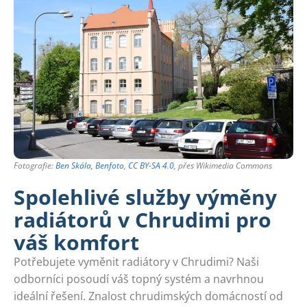
Fotografie:
Ben Skála, Benfoto
,
CC BY-SA 4.0
, přes Wikimedia Commons
Spolehlivé služby výměny
radiátorů v Chrudimi pro
váš komfort
Potřebujete vyměnit radiátory v Chrudimi? Naši
odborníci posoudí váš topný systém a navrhnou
ideální řešení. Znalost chrudimských domácností od