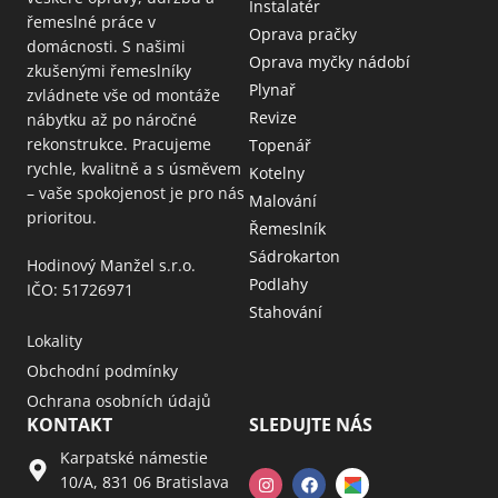
Instalatér
řemeslné práce v
Oprava pračky
domácnosti. S našimi
Oprava myčky nádobí
zkušenými řemeslníky
Plynař
zvládnete vše od montáže
Revize
nábytku až po náročné
rekonstrukce. Pracujeme
Topenář
rychle, kvalitně a s úsměvem
Kotelny
– vaše spokojenost je pro nás
Malování
prioritou.
Řemeslník
Sádrokarton
Hodinový Manžel s.r.o.
Podlahy
IČO: 51726971
Stahování
Lokality
Obchodní podmínky
Ochrana osobních údajů
KONTAKT
SLEDUJTE NÁS
Karpatské námestie
10/A, 831 06 Bratislava