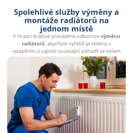
Spolehlivé služby výměny a
montáže radiátorů na
jednom místě
V Hradci Králové provádíme odbornou
výměnu
radiátorů
, abychom vyřešili problémy s
vytápěním a zajistili související pohodlí ve vašem
domově.