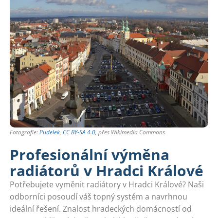
Fotografie:
Pudelek
,
CC BY-SA 4.0
, přes Wikimedia Commons
Profesionální výměna
radiátorů v Hradci Králové
Potřebujete vyměnit radiátory v Hradci Králové? Naši
odborníci posoudí váš topný systém a navrhnou
ideální řešení. Znalost hradeckých domácností od