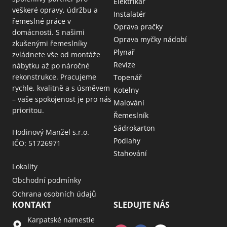
Elektrikář
veškeré opravy, údržbu a
Instalatér
řemeslné práce v
Oprava pračky
domácnosti. S našimi
Oprava myčky nádobí
zkušenými řemeslníky
Plynař
zvládnete vše od montáže
Revize
nábytku až po náročné
rekonstrukce. Pracujeme
Topenář
rychle, kvalitně a s úsměvem
Kotelny
– vaše spokojenost je pro nás
Malování
prioritou.
Řemeslník
Sádrokarton
Hodinový Manžel s.r.o.
Podlahy
IČO: 51726971
Stahování
Lokality
Obchodní podmínky
Ochrana osobních údajů
KONTAKT
SLEDUJTE NÁS
Karpatské námestie