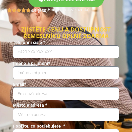
Hodnocení zákazníků
4.9 (960)
ZJISTĚTE CENU A DOSTUPNOST
ŘEMESLNÍKŮ ÚPLNĚ ZDARMA
Telefonní číslo *
Jméno a příjmení*
Email*
Město a adresa *
Popište, co potřebujete *