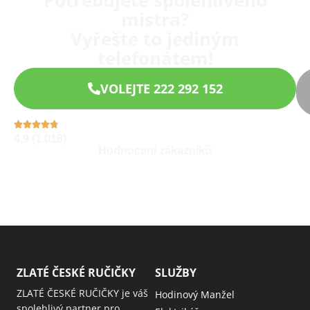
Potřebujete spolehlivého
mistra?
Vyřešte to jediným
telefonátem!
VOLEJTE 222 292 152
4,9 (1.018)
Hodnocení zákazníků
ZLATÉ ČESKÉ RUČIČKY
SLUŽBY
ZLATÉ ČESKÉ RUČIČKY je váš
Hodinový Manžel
spolehlivý partner pro