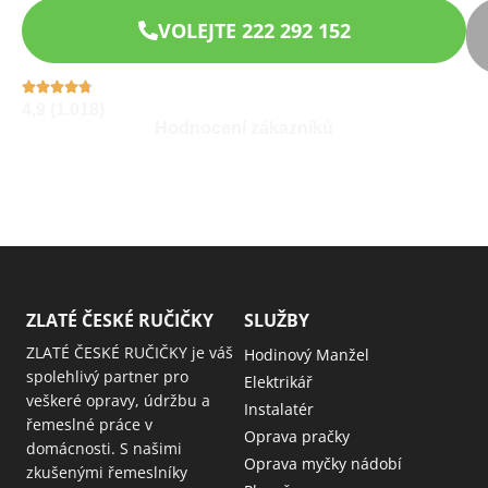
VOLEJTE 222 292 152
4,9 (1.018)
Hodnocení zákazníků
ZLATÉ ČESKÉ RUČIČKY
SLUŽBY
ZLATÉ ČESKÉ RUČIČKY je váš
Hodinový Manžel
spolehlivý partner pro
Elektrikář
veškeré opravy, údržbu a
Instalatér
řemeslné práce v
Oprava pračky
domácnosti. S našimi
Oprava myčky nádobí
zkušenými řemeslníky