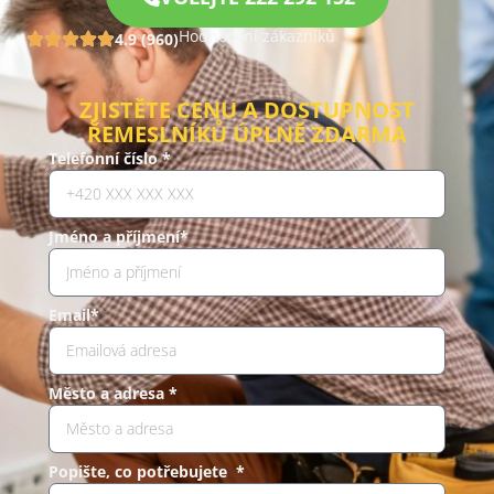
Hodnocení zákazníků
4.9 (960)
ZJISTĚTE CENU A DOSTUPNOST
ŘEMESLNÍKŮ ÚPLNĚ ZDARMA
Telefonní číslo *
Jméno a příjmení*
Email*
Město a adresa *
Popište, co potřebujete *