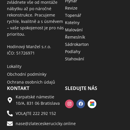
Plynař
zvládnete vše od montáže
Revize
nábytku až po náročné
rekonstrukce. Pracujeme
Topenář
rychle, kvalitně a s úsměvem
Kotelny
– vaše spokojenost je pro nás
Malování
prioritou.
Řemeslník
Sádrokarton
Hodinový Manžel s.r.o.
Podlahy
IČO: 51726971
Stahování
Lokality
Obchodní podmínky
Ochrana osobních údajů
KONTAKT
SLEDUJTE NÁS
Karpatské námestie
10/A, 831 06 Bratislava
VOLAJTE 222 292 152
nase@zlateceskerucicky.online