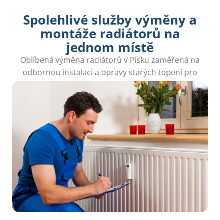
Spolehlivé služby výměny a
montáže radiátorů na
jednom místě
Oblíbená výměna radiátorů v Písku zaměřená na
odbornou instalaci a opravy starých topení pro
komfortní a teplé bydlení.