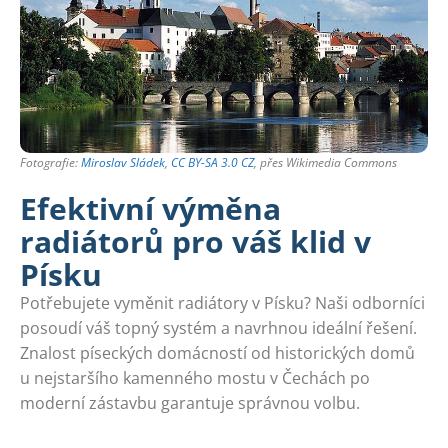
Fotografie:
Miroslav Sládek
,
CC BY-SA 3.0 CZ
, přes Wikimedia Commons
Efektivní výměna
radiátorů pro váš klid v
Písku
Potřebujete vyměnit radiátory v Písku? Naši odborníci
posoudí váš topný systém a navrhnou ideální řešení.
Znalost píseckých domácností od historických domů
u nejstaršího kamenného mostu v Čechách po
moderní zástavbu garantuje správnou volbu.