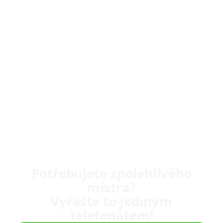
Potřebujete spolehlivého
mistra?
Vyřešte to jediným
telefonátem!