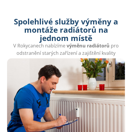
Spolehlivé služby výměny a
montáže radiátorů na
jednom místě
V Rokycanech nabízíme
výměnu radiátorů
pro
odstranění starých zařízení a zajištění kvality
vytápění ve vašem domově.