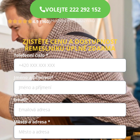
VOLEJTE 222 292 152
Hodnocení zákazníků
4.9 (960)
ZJISTĚTE CENU A DOSTUPNOST
ŘEMESLNÍKŮ ÚPLNĚ ZDARMA
Telefonní číslo *
Jméno a příjmení*
Email*
Město a adresa *