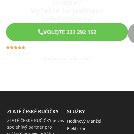
mistra?
Vyřešte to jediným
telefonátem!
VOLEJTE 222 292 152
4,9 (1.018)
Hodnocení zákazníků
ZLATÉ ČESKÉ RUČIČKY
SLUŽBY
ZLATÉ ČESKÉ RUČIČKY je váš
Hodinový Manžel
spolehlivý partner pro
Elektrikář
veškeré opravy, údržbu a