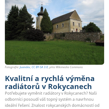
Fotografie:
Juandev
,
CC BY-SA 3.0
, přes Wikimedia Commons
Kvalitní a rychlá výměna
radiátorů v Rokycanech
Potřebujete vyměnit radiátory v Rokycanech? Naši
odborníci posoudí váš topný systém a navrhnou
ideální řešení. Znalost rokycanských domácností od