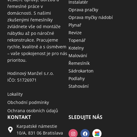
Instalatér
řemeslné práce v
Oprava pračky
domácnosti. S našimi
Oprava myčky nádobí
zkušenými řemeslníky
Plynař
zvládnete vše od montáže
Revize
nábytku až po náročné
rekonstrukce. Pracujeme
Topenář
rychle, kvalitně a s úsměvem
Kotelny
– vaše spokojenost je pro nás
Malování
prioritou.
Řemeslník
Sádrokarton
Hodinový Manžel s.r.o.
Podlahy
IČO: 51726971
Stahování
Lokality
Obchodní podmínky
Ochrana osobních údajů
KONTAKT
SLEDUJTE NÁS
Karpatské námestie
10/A, 831 06 Bratislava