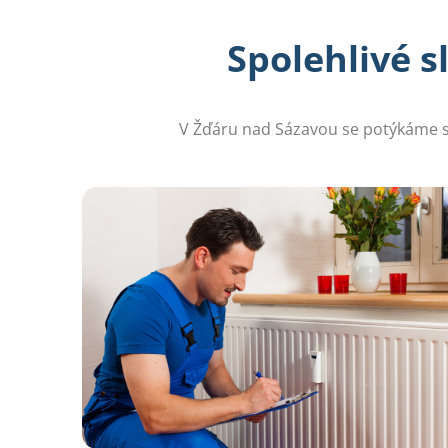
Spolehlivé 
V Žďáru nad Sázavou se potýkáme s