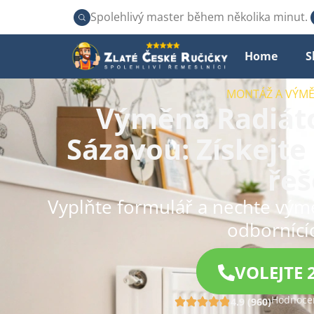
Spolehlivý master během několika minut.
Home
S
MONTÁŽ A VÝM
Výměna Radiáto
Sázavou: Získejte 
řeš
Vyplňte formulář a nechte vým
odbornící
VOLEJTE 
Hodnocen
4.9 (960)