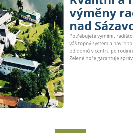
výměny ra
nad Sázav
Potřebujete vyměnit radiáto
váš topný systém a navrhnou
od domů v centru po rodinn
Zelené hoře garantuje správ