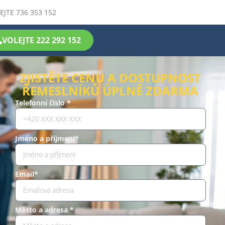
EJTE 736 353 152
VOLEJTE 222 292 152
ZJISTĚTE CENU A DOSTUPNOST
ŘEMESLNÍKŮ ÚPLNĚ ZDARMA
Telefonní číslo *
Jméno a příjmení*
Email*
Město a adresa *