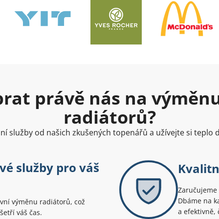
ybrat právě nás na výměn
radiátorů?
lní služby od našich zkušených topenářů a užívejte si teplo
vé služby pro váš
Kvalit
Zaručujeme p
Dbáme na kaž
tivní výměnu radiátorů, což
a efektivně,
etří váš čas.