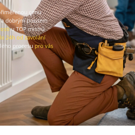
 přiměřenou cenu
a dobrým pocitem
osti
u TOP mistrů
do 24h od zavolání
lého procesu
pro vás