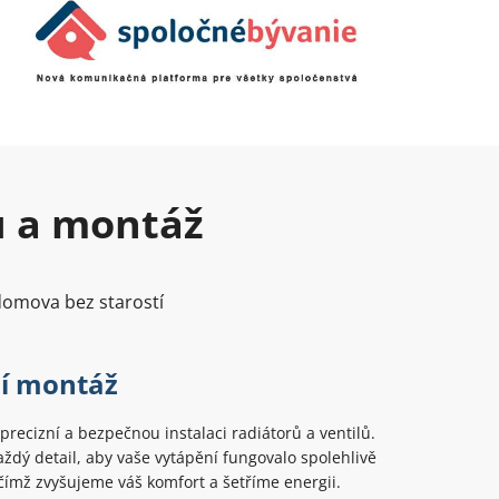
u a montáž
 domova bez starostí
ní montáž
recizní a bezpečnou instalaci radiátorů a ventilů.
dý detail, aby vaše vytápění fungovalo spolehlivě
 čímž zvyšujeme váš komfort a šetříme energii.