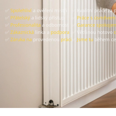
✅
Spolehliví
a ověření mistři
✅ Kvalitní práce za
✅
Přátelský
a lidský přístup
✅
Práce s úsměvem
✅
Profesionalita
a odbornost
✅
Garance spokojen
✅
Zákaznická
linka a
podpora
✅ Většinou hotovo
✅
Záruka na
provedenou
práci
✅
Jsme tu
během ce