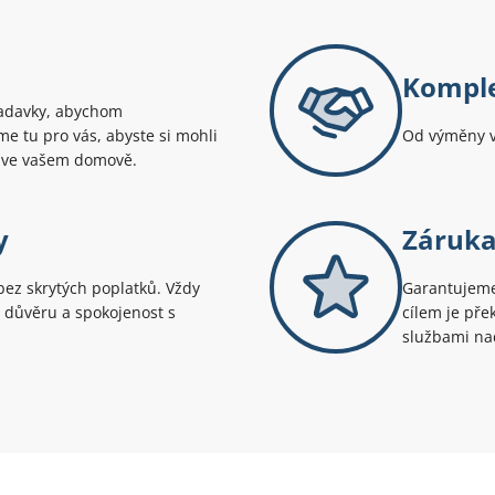
Komple
adavky, abychom
me tu pro vás, abyste si mohli
Od výměny ve
lí ve vašem domově.
y
Záruka
ez skrytých poplatků. Vždy
Garantujeme 
ši důvěru a spokojenost s
cílem je pře
službami na