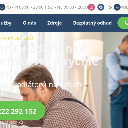
PO - PI 08:00 - 20:00 | SO - NE 09:00 - 20:00
VOL
lužby
O nás
Zdroje
Bezplatný odhad
ĚNA RADIÁTORŮ
rů v Žďáru nad
efektivní a rychlé
ení
ěnu radiátorů na našich
ch!
222 292 152
í zákazníků