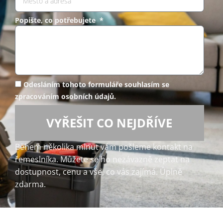
Popište, co potřebujete *
Odesláním tohoto formuláře souhlasím se
zpracováním osobních údajů.
VYŘEŠIT CO NEJDŘÍVE
Během několika minut vám pošleme kontakt na
řemeslníka. Můžete se ho nezávazně zeptat na
dostupnost, cenu a vše, co vás zajímá. Úplně
zdarma.