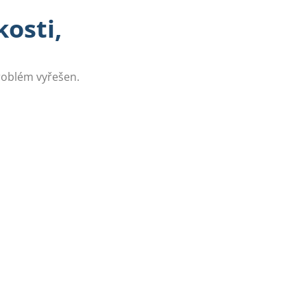
osti,
problém vyřešen.