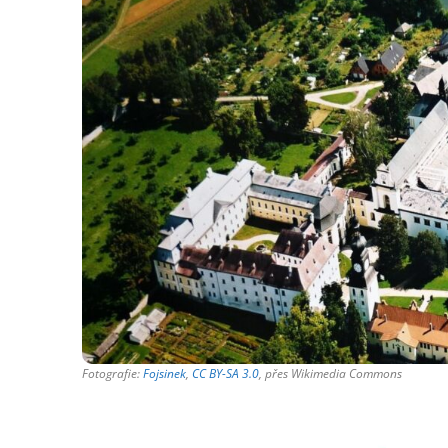
Fotografie:
Fojsinek
,
CC BY-SA 3.0
, přes Wikimedia Commons