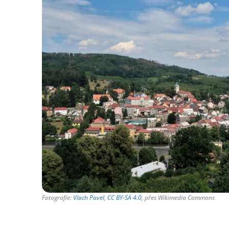
Fotografie:
Vlach Pavel
,
CC BY-SA 4.0
, přes Wikimedia Commons