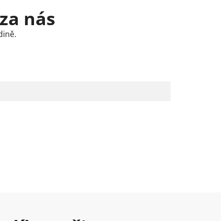
 za nás
dině.