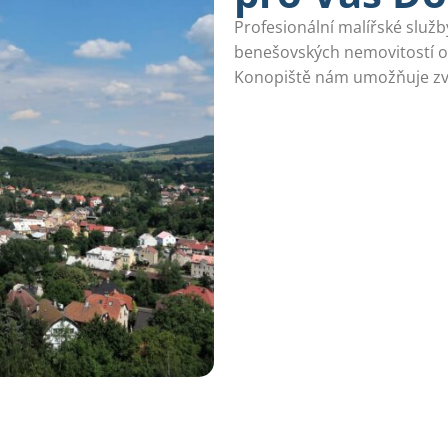
Profesionální malířské služ
benešovských nemovitostí o
Konopiště nám umožňuje zvo