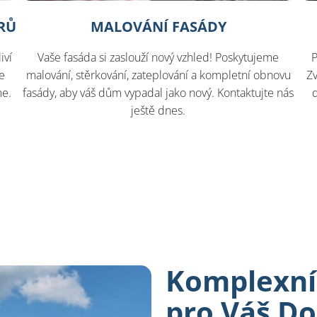
RŮ
MALOVÁNÍ FASÁDY
iví
Vaše fasáda si zaslouží nový vzhled! Poskytujeme
P
e
malování, stěrkování, zateplování a kompletní obnovu
Z
me.
fasády, aby váš dům vypadal jako nový. Kontaktujte nás
ještě dnes.
Komplexní 
pro Váš D