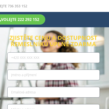
EJTE 736 353 152
VOLEJTE 222 292 152
ZJISTĚTE CENU A DOSTUPNOST
ŘEMESLNÍKŮ ÚPLNĚ ZDARMA
Telefonní číslo *
Jméno a příjmení*
Email*
Město a adresa *