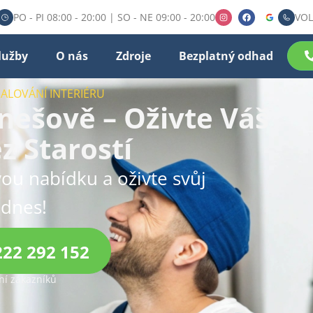
PO - PI 08:00 - 20:00 | SO - NE 09:00 - 20:00
VOL
lužby
O nás
Zdroje
Bezplatný odhad
MALOVÁNÍ INTERIÉRU
nešově – Oživte Váš
 Starostí
ou nabídku a oživte svůj
 dnes!
222 292 152
í zákazníků