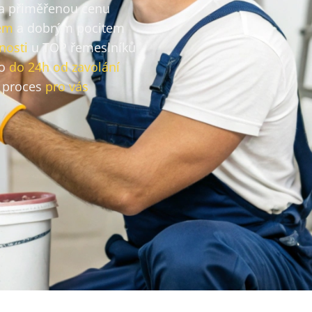
za přiměřenou cenu
em
a dobrým pocitem
nosti
u TOP řemeslníků
vo
do 24h od zavolání
 proces
pro vás