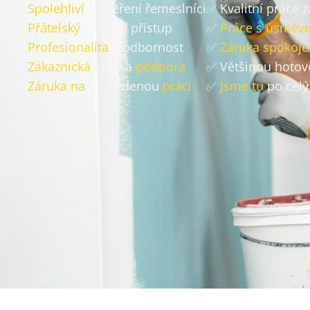
✅
Spolehliví
a ověření řemeslníci
✅ Kvalitní práce 
✅
Přátelský
a lidský přístup
✅
Práce s úsměv
✅
Profesionalita
a odbornost
✅
Záruka spokoje
✅
Zákaznická
linka a
podpora
✅ Většinou hoto
✅
Záruka na
provedenou
práci
✅
Jsme tu
po celý