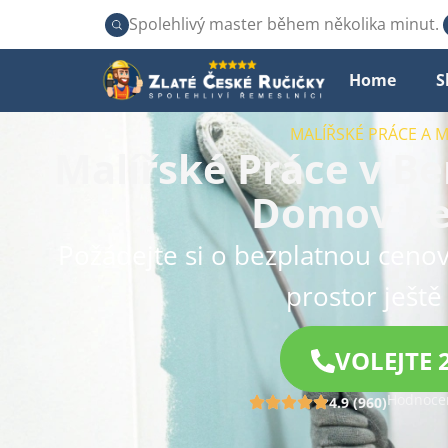
Spolehlivý master během několika minut.
Home
S
MALÍŘSKÉ PRÁCE A 
Malířské Práce v Be
Domov bez
Požádejte si o bezplatnou cenov
prostor ještě
VOLEJTE 
Hodnocen
4.9 (960)