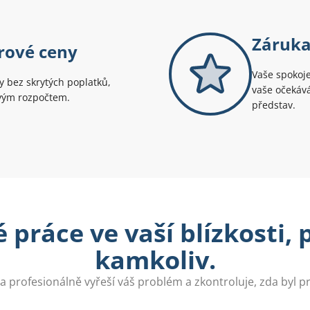
Záruka
rové ceny
Vaše spokoje
 bez skrytých poplatků,
vaše očekává
svým rozpočtem.
představ.
 práce ve vaší blízkosti,
kamkoliv.
a profesionálně vyřeší váš problém a zkontroluje, zda byl 