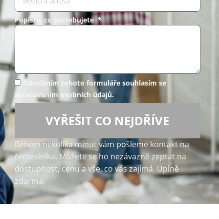
Popište, co potřebujete *
Odesláním tohoto formuláře souhlasím se
zpracováním osobních údajů.
VYŘEŠIT CO NEJDŘÍVE
Během několika minut vám pošleme kontakt na
řemeslníka. Můžete se ho nezávazně zeptat na
dostupnost, cenu a vše, co vás zajímá. Úplně
zdarma.