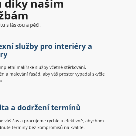
u díky našim
užbám
u s láskou a péčí.
xní služby pro interiéry a
éry
pletní malířské služby včetně stěrkování,
ěn a malování fasád, aby váš prostor vypadal skvěle
u.
vita a dodržení termínů
e váš čas a pracujeme rychle a efektivně, abychom
dnuté termíny bez kompromisů na kvalitě.