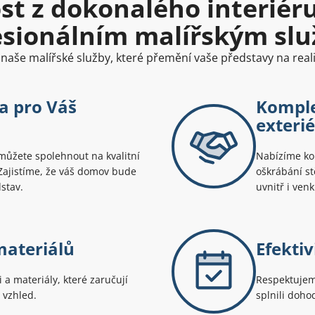
ost z dokonalého interiér
esionálním malířským sl
naše malířské služby, které přemění vaše představy na realit
a pro Váš
Komple
exteri
můžete spolehnout na kvalitní
Nabízíme kom
 Zajistíme, že váš domov bude
oškrábání st
stav.
uvnitř i venk
materiálů
Efekti
a materiály, které zaručují
Respektujem
 vzhled.
splnili doho