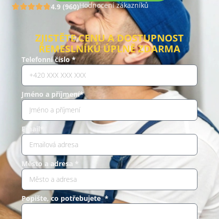
Hodnocení zákazníků
4.9 (960)
ZJISTĚTE CENU A DOSTUPNOST
ŘEMESLNÍKŮ ÚPLNĚ ZDARMA
Telefonní číslo *
Jméno a příjmení*
Email*
Město a adresa *
Popište, co potřebujete *