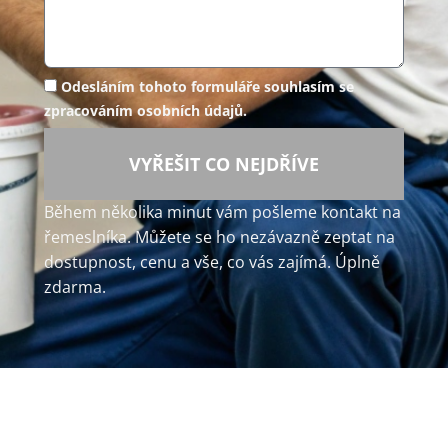
Odesláním tohoto formuláře souhlasím se
zpracováním osobních údajů.
VYŘEŠIT CO NEJDŘÍVE
Během několika minut vám pošleme kontakt na
řemeslníka. Můžete se ho nezávazně zeptat na
dostupnost, cenu a vše, co vás zajímá. Úplně
zdarma.