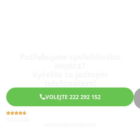
Potřebujete spolehlivého
mistra?
Vyřešte to jediným
telefonátem!
VOLEJTE 222 292 152
4,9 (1.018)
Hodnocení zákazníků