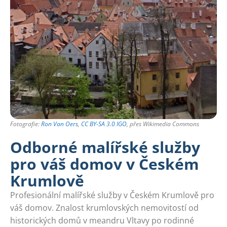
Fotografie:
Ron Van Oers
,
CC BY-SA 3.0 IGO
, přes Wikimedia Commons
Odborné malířské služby
pro váš domov v Českém
Krumlově
Profesionální malířské služby v Českém Krumlově pro
váš domov. Znalost krumlovských nemovitostí od
historických domů v meandru Vltavy po rodinné