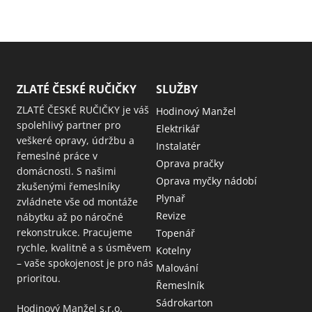
ZLATÉ ČESKÉ RUČIČKY
SLUŽBY
ZLATÉ ČESKÉ RUČIČKY je váš
Hodinový Manžel
spolehlivý partner pro
Elektrikář
veškeré opravy, údržbu a
Instalatér
řemeslné práce v
Oprava pračky
domácnosti. S našimi
Oprava myčky nádobí
zkušenými řemeslníky
Plynař
zvládnete vše od montáže
Revize
nábytku až po náročné
rekonstrukce. Pracujeme
Topenář
rychle, kvalitně a s úsměvem
Kotelny
– vaše spokojenost je pro nás
Malování
prioritou.
Řemeslník
Sádrokarton
Hodinový Manžel s.r.o.