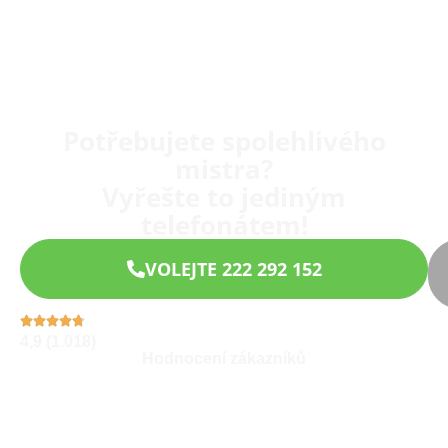
Potřebujete spolehlivého
mistra?
Vyřešte to jediným
telefonátem!
VOLEJTE 222 292 152
4,9 (1.018)
Hodnocení zákazníků