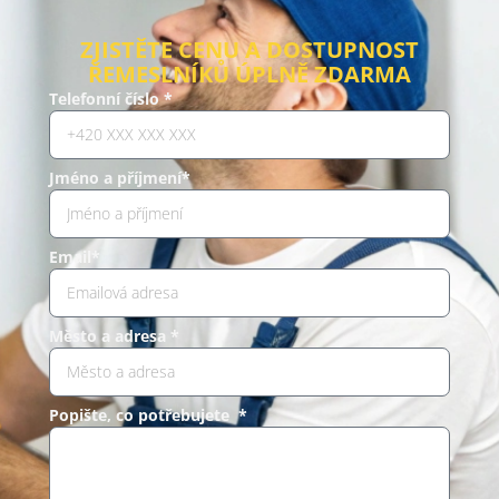
ZJISTĚTE CENU A DOSTUPNOST
ŘEMESLNÍKŮ ÚPLNĚ ZDARMA
Telefonní číslo *
Jméno a příjmení*
Email*
Město a adresa *
Popište, co potřebujete *