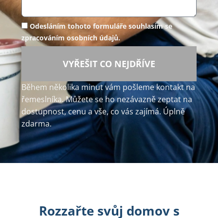
Odesláním tohoto formuláře souhlasím se
zpracováním osobních údajů.
VYŘEŠIT CO NEJDŘÍVE
Během několika minut vám pošleme kontakt na
řemeslníka. Můžete se ho nezávazně zeptat na
dostupnost, cenu a vše, co vás zajímá. Úplně
zdarma.
Rozzařte svůj domov s