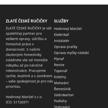
ZLATÉ ČESKÉ RUČIČKY
SLUŽBY
ZLATÉ ČESKÉ RUČIČKY je váš
Hodinový Manžel
spolehlivý partner pro
Elektrikář
veškeré opravy, údržbu a
Instalatér
řemeslné práce v
Oprava pračky
domácnosti. S našimi
Oprava myčky nádobí
zkušenými řemeslníky
Plynař
zvládnete vše od montáže
Revize
nábytku až po náročné
rekonstrukce. Pracujeme
Topenář
rychle, kvalitně a s úsměvem
Kotelny
– vaše spokojenost je pro nás
Malování
prioritou.
Řemeslník
Sádrokarton
Hodinový Manžel s.r.o.
Podlahy
IČO: 51726971
Stahování