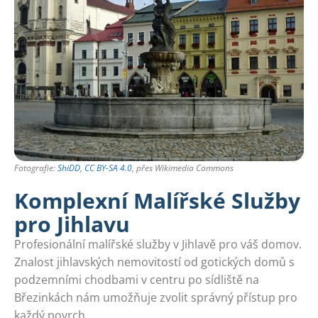
Fotografie:
ShiDD
,
CC BY-SA 4.0
, přes Wikimedia Commons
Komplexní Malířské Služby
pro Jihlavu
Profesionální malířské služby v Jihlavě pro váš domov.
Znalost jihlavských nemovitostí od gotických domů s
podzemními chodbami v centru po sídliště na
Březinkách nám umožňuje zvolit správný přístup pro
každý povrch.