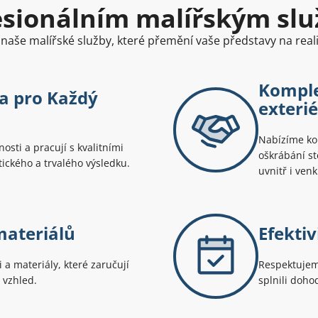
esionálním malířským sl
naše malířské služby, které přemění vaše představy na realit
Komple
a pro Každý
exteri
Nabízíme kom
osti a pracují s kvalitními
oškrábání st
ického a trvalého výsledku.
uvnitř i venk
materiálů
Efekti
a materiály, které zaručují
Respektujem
 vzhled.
splnili doho