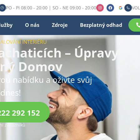
PO - PI 08:00 - 20:00 | SO - NE 09:00 - 20:00
VOL
lužby
O nás
Zdroje
Bezplatný odhad
MALOVÁNÍ INTERIÉRU
achaticích – Úpravy
mný Domov
ou nabídku a oživte svůj
 dnes!
222 292 152
í zákazníků