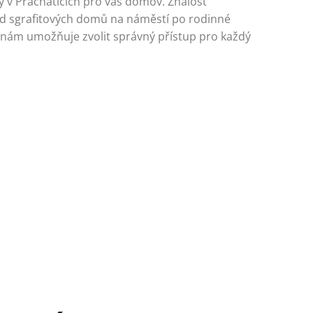
y v Prachaticích pro váš domov. Znalost
od sgrafitových domů na náměstí po rodinné
 nám umožňuje zvolit správný přístup pro každý