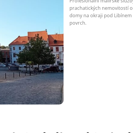
Profesionální malířské služb
prachatických nemovitostí 
domy na okraji pod Libínem
povrch.