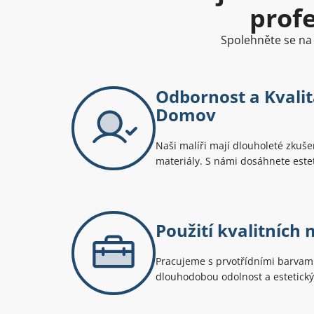
prof
Spolehněte se na 
Odbornost a Kvalit
Domov
Naši malíři mají dlouholeté zkušen
materiály. S námi dosáhnete estet
Použití kvalitních 
Pracujeme s prvotřídními barvami 
dlouhodobou odolnost a estetický