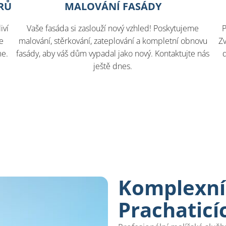
RŮ
MALOVÁNÍ FASÁDY
iví
Vaše fasáda si zaslouží nový vzhled! Poskytujeme
P
e
malování, stěrkování, zateplování a kompletní obnovu
Z
me.
fasády, aby váš dům vypadal jako nový. Kontaktujte nás
ještě dnes.
Komplexní 
Prachaticí