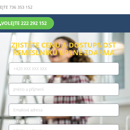
EJTE 736 353 152
VOLEJTE 222 292 152
ZJISTĚTE CENU A DOSTUPNOST
ŘEMESLNÍKŮ ÚPLNĚ ZDARMA
Telefonní číslo *
Jméno a příjmení*
Email*
Město a adresa *