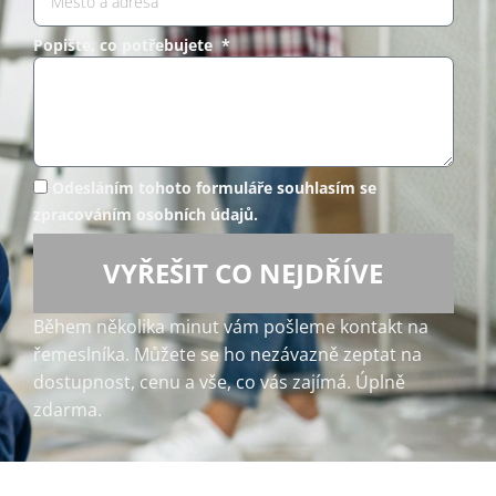
Popište, co potřebujete *
Odesláním tohoto formuláře souhlasím se
zpracováním osobních údajů.
VYŘEŠIT CO NEJDŘÍVE
Během několika minut vám pošleme kontakt na
řemeslníka. Můžete se ho nezávazně zeptat na
dostupnost, cenu a vše, co vás zajímá. Úplně
zdarma.