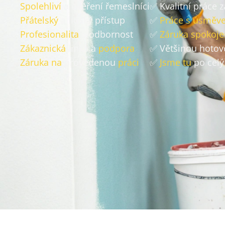
✅
Spolehliví
a ověření řemeslníci
✅ Kvalitní práce 
✅
Přátelský
a lidský přístup
✅
Práce s úsměv
✅
Profesionalita
a odbornost
✅
Záruka spokoje
✅
Zákaznická
linka a
podpora
✅ Většinou hoto
✅
Záruka na
provedenou
práci
✅
Jsme tu
po celý