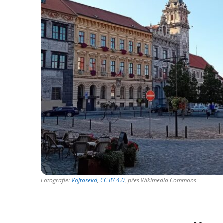
Fotografie:
Vojtasekd
,
CC BY 4.0
, přes Wikimedia Commons