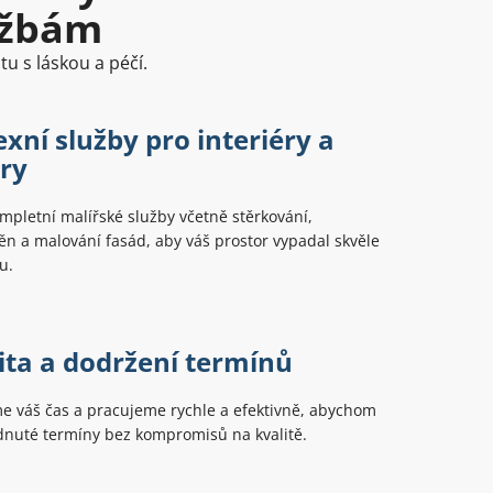
užbám
u s láskou a péčí.
xní služby pro interiéry a
éry
pletní malířské služby včetně stěrkování,
ěn a malování fasád, aby váš prostor vypadal skvěle
u.
vita a dodržení termínů
e váš čas a pracujeme rychle a efektivně, abychom
dnuté termíny bez kompromisů na kvalitě.