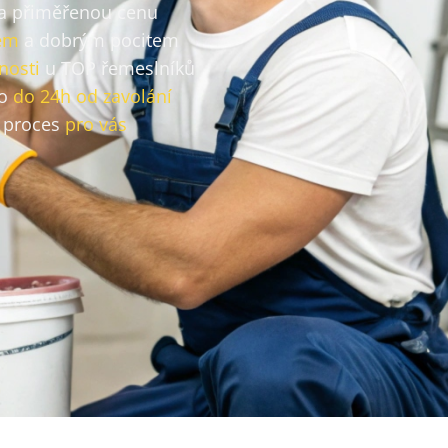
za přiměřenou cenu
em
a dobrým pocitem
nosti
u TOP řemeslníků
vo
do 24h od zavolání
 proces
pro vás