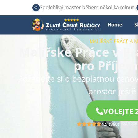
Spolehlivý master během několika minut.
Home
S
MALÍŘSKÉ PRÁCE A 
Malířské Práce v Pr
pro Příje
Požádejte si o bezplatnou cenov
prostor ještě
VOLEJTE 
Hodnocen
4.9 (960)