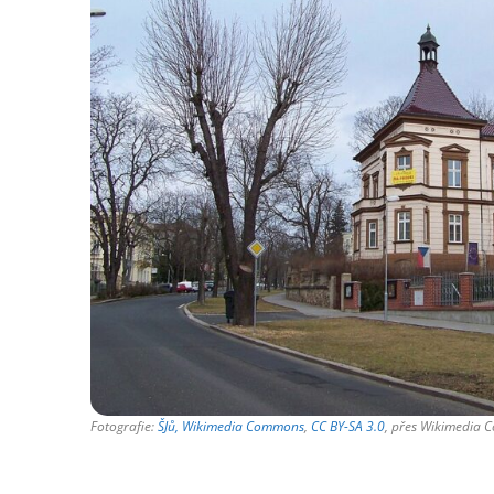
Fotografie:
ŠJů, Wikimedia Commons
,
CC BY-SA 3.0
, přes Wikimedia