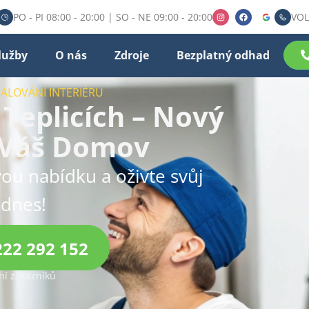
PO - PI 08:00 - 20:00 | SO - NE 09:00 - 20:00
VOL
lužby
O nás
Zdroje
Bezplatný odhad
MALOVÁNÍ INTERIÉRU
 Teplicích – Nový
 Váš Domov
ou nabídku a oživte svůj
 dnes!
222 292 152
í zákazníků