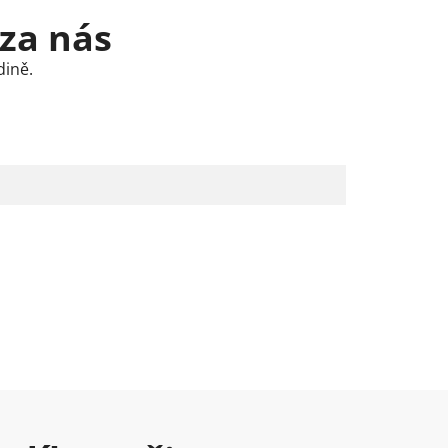
 za nás
dině.