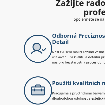
Zažijte rad
prof
Spolehněte se na 
Odborná Preciznos
Detail
Naši zkušení malíři rozumí vašim
očekávání. Za kvalitu a detailní p
nás pro bezstarostný proces obno
Použití kvalitních 
Pracujeme s prvotřídními barvami 
dlouhodobou odolnost a estetický