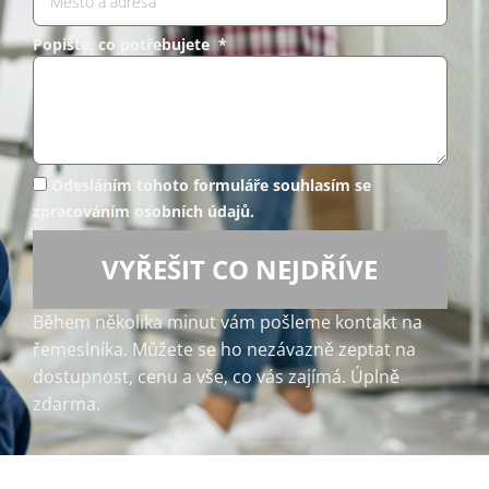
Popište, co potřebujete *
Odesláním tohoto formuláře souhlasím se
zpracováním osobních údajů.
VYŘEŠIT CO NEJDŘÍVE
Během několika minut vám pošleme kontakt na
řemeslníka. Můžete se ho nezávazně zeptat na
dostupnost, cenu a vše, co vás zajímá. Úplně
zdarma.