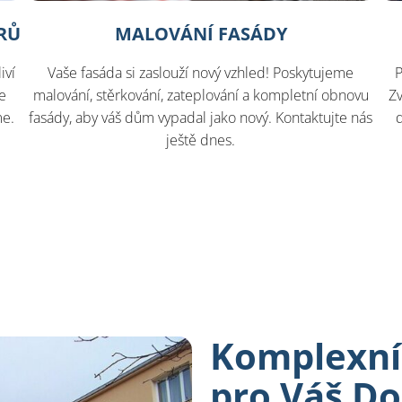
RŮ
MALOVÁNÍ FASÁDY
iví
Vaše fasáda si zaslouží nový vzhled! Poskytujeme
P
e
malování, stěrkování, zateplování a kompletní obnovu
Z
me.
fasády, aby váš dům vypadal jako nový. Kontaktujte nás
ještě dnes.
Komplexní
pro Váš Do