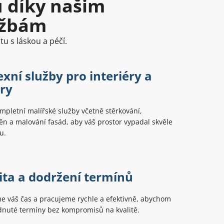
u díky našim
užbám
u s láskou a péčí.
xní služby pro interiéry a
éry
pletní malířské služby včetně stěrkování,
ěn a malování fasád, aby váš prostor vypadal skvěle
u.
vita a dodržení termínů
e váš čas a pracujeme rychle a efektivně, abychom
dnuté termíny bez kompromisů na kvalitě.