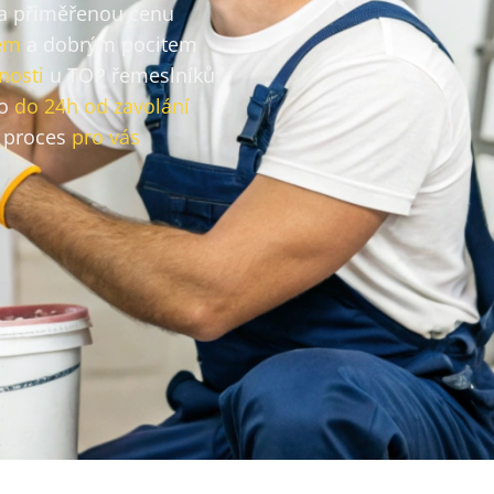
za přiměřenou cenu
em
a dobrým pocitem
nosti
u TOP řemeslníků
vo
do 24h od zavolání
 proces
pro vás