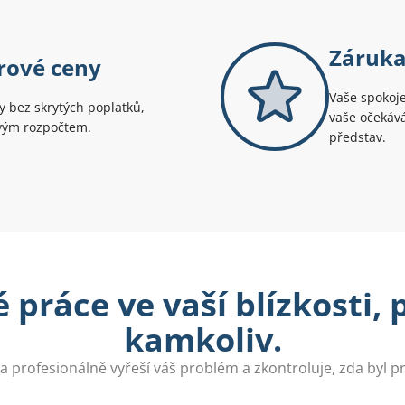
Záruka
rové ceny
Vaše spokoje
 bez skrytých poplatků,
vaše očekává
svým rozpočtem.
představ.
 práce ve vaší blízkosti,
kamkoliv.
a profesionálně vyřeší váš problém a zkontroluje, zda byl 