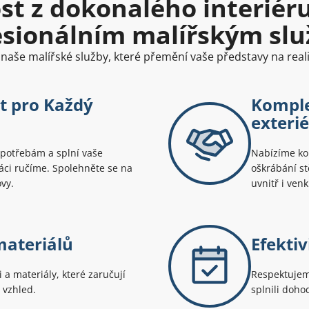
ost z dokonalého interiér
esionálním malířským sl
naše malířské služby, které přemění vaše představy na realit
t pro Každý
Komple
exteri
 potřebám a splní vaše
Nabízíme kom
ráci ručíme. Spolehněte se na
oškrábání st
vy.
uvnitř i venk
materiálů
Efekti
a materiály, které zaručují
Respektujem
 vzhled.
splnili doho