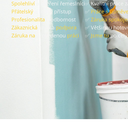
✅
Spolehliví
a ověření řemeslníci
✅ Kvalitní práce 
✅
Přátelský
a lidský přístup
✅
Práce s úsměv
✅
Profesionalita
a odbornost
✅
Záruka spokoje
✅
Zákaznická
linka a
podpora
✅ Většinou hoto
✅
Záruka na
provedenou
práci
✅
Jsme tu
po celý