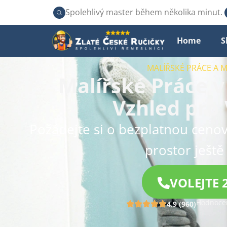
Spolehlivý master během několika minut.
Home
S
MALÍŘSKÉ PRÁCE A 
Malířské Práce v
Vzhled pro
Požádejte si o bezplatnou cenov
prostor ještě
VOLEJTE 
Hodnocen
4.9 (960)