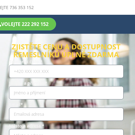
EJTE 736 353 152
VOLEJTE 222 292 152
ZJISTĚTE CENU A DOSTUPNOST
ŘEMESLNÍKŮ ÚPLNĚ ZDARMA
Telefonní číslo *
Jméno a příjmení*
Email*
Město a adresa *