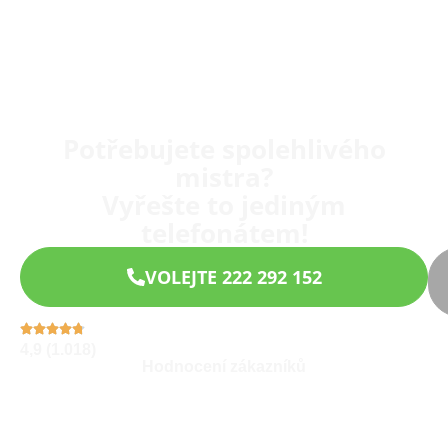
Potřebujete spolehlivého
mistra?
Vyřešte to jediným
telefonátem!
VOLEJTE 222 292 152
4,9 (1.018)
Hodnocení zákazníků