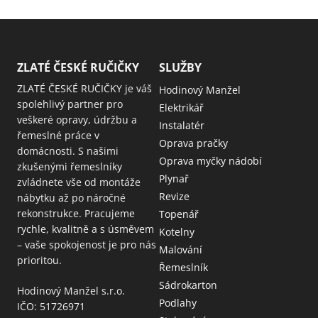
ZLATÉ ČESKÉ RUČIČKY
SLUŽBY
ZLATÉ ČESKÉ RUČIČKY je váš
Hodinový Manžel
spolehlivý partner pro
Elektrikář
veškeré opravy, údržbu a
Instalatér
řemeslné práce v
Oprava pračky
domácnosti. S našimi
Oprava myčky nádobí
zkušenými řemeslníky
Plynař
zvládnete vše od montáže
Revize
nábytku až po náročné
rekonstrukce. Pracujeme
Topenář
rychle, kvalitně a s úsměvem
Kotelny
– vaše spokojenost je pro nás
Malování
prioritou.
Řemeslník
Sádrokarton
Hodinový Manžel s.r.o.
Podlahy
IČO: 51726971