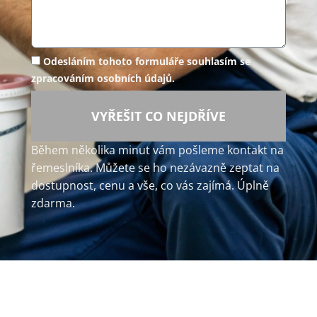
Odesláním tohoto formuláře souhlasím se
zpracováním osobních údajů.
VYŘEŠIT CO NEJDŘÍVE
Během několika minut vám pošleme kontakt na
řemeslníka. Můžete se ho nezávazně zeptat na
dostupnost, cenu a vše, co vás zajímá. Úplně
zdarma.