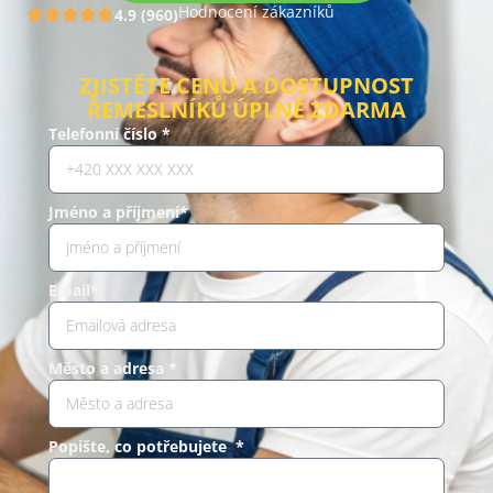
Hodnocení zákazníků
4.9 (960)
ZJISTĚTE CENU A DOSTUPNOST
ŘEMESLNÍKŮ ÚPLNĚ ZDARMA
Telefonní číslo *
Jméno a příjmení*
Email*
Město a adresa *
Popište, co potřebujete *