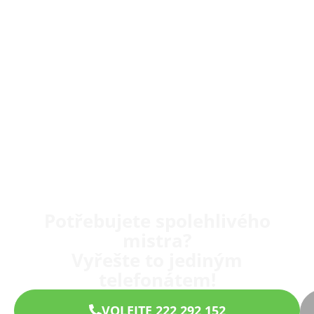
Potřebujete spolehlivého
mistra?
Vyřešte to jediným
telefonátem!
VOLEJTE 222 292 152