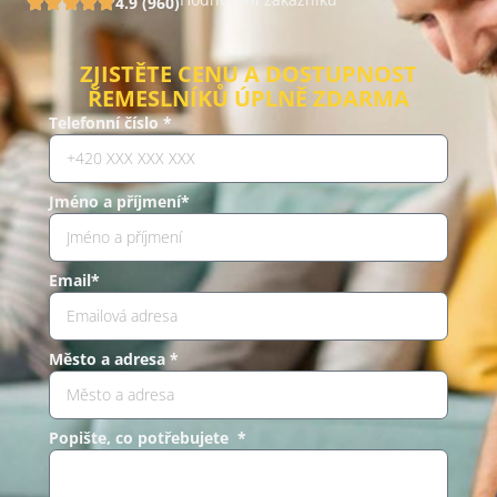
4.9 (960)
ZJISTĚTE CENU A DOSTUPNOST
ŘEMESLNÍKŮ ÚPLNĚ ZDARMA
Telefonní číslo *
Jméno a příjmení*
Email*
Město a adresa *
Popište, co potřebujete *