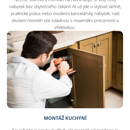
nábytek bez zbytečného čekání! Ať už jde o stylové skříně,
praktické police nebo moderní kancelářský nábytek, naši
zkušení montéři vše zvládnou s maximální precizností a
efektivitou.
MONTÁŽ KUCHYNÍ
Koupili jste si novou kuchyň, ale montáž od prodejce je