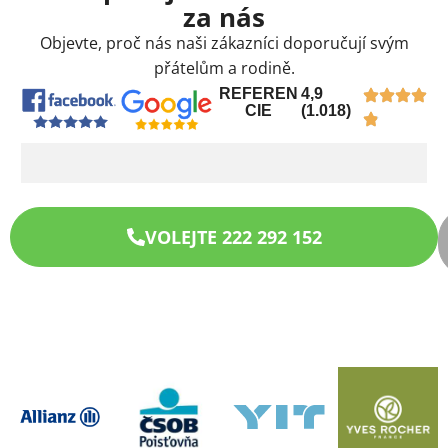
za nás
Objevte, proč nás naši zákazníci doporučují svým
přátelům a rodině.
REFEREN
4,9
CIE
(1.018)
VOLEJTE 222 292 152