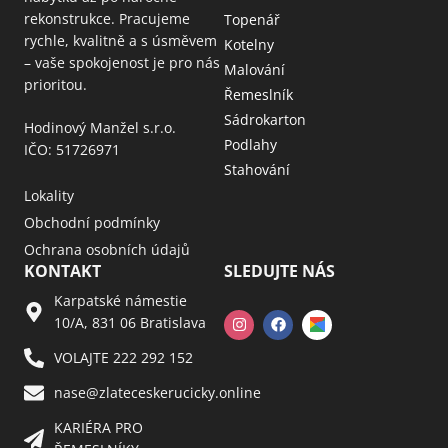
rekonstrukce. Pracujeme
Topenář
rychle, kvalitně a s úsměvem
Kotelny
– vaše spokojenost je pro nás
Malování
prioritou.
Řemeslník
Sádrokarton
Hodinový Manžel s.r.o.
Podlahy
IČO: 51726971
Stahování
Lokality
Obchodní podmínky
Ochrana osobních údajů
KONTAKT
SLEDUJTE NÁS
Karpatské námestie
10/A, 831 06 Bratislava
VOLAJTE 222 292 152
nase@zlateceskerucicky.online
KARIÉRA PRO