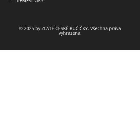
ŘEMESLNÍKY
© 2025 by ZLATÉ ČESKÉ RUČIČKY. Všechna práva
vyhrazena.