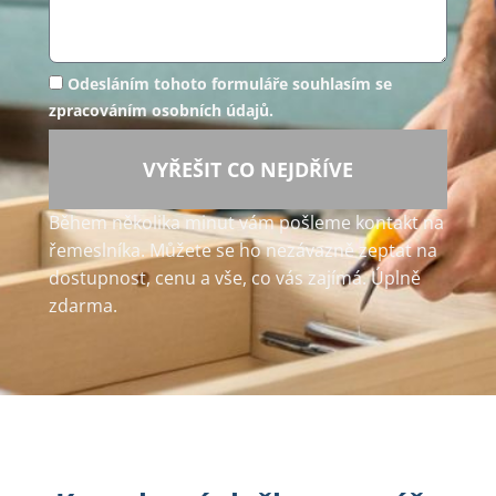
Odesláním tohoto formuláře souhlasím se
zpracováním osobních údajů.
VYŘEŠIT CO NEJDŘÍVE
Během několika minut vám pošleme kontakt na
řemeslníka. Můžete se ho nezávazně zeptat na
dostupnost, cenu a vše, co vás zajímá. Úplně
zdarma.