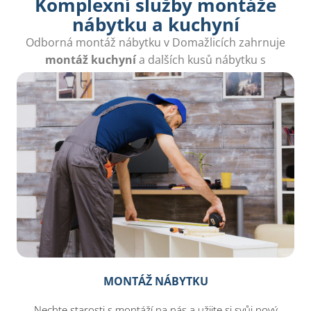
Komplexní služby montáže
nábytku a kuchyní
Odborná montáž nábytku v Domažlicích zahrnuje
montáž kuchyní
a dalších kusů nábytku s
důrazem na kvalitu a rychlost.
MONTÁŽ NÁBYTKU
Nechte starosti s montáží na nás a užijte si svůj nový