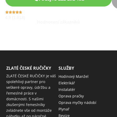
4,9 (1.018)
Hodnocení zákazníků
ZLATÉ ČESKÉ RUČIČKY
SLUŽBY
ZLATÉ ČESKÉ RUČIČKY je váš
Hodinový Manžel
spolehlivý partner pro
Elektrikář
veškeré opravy, údržbu a
Instalatér
řemeslné práce v
Oprava pračky
domácnosti. S našimi
Oprava myčky nádobí
zkušenými řemeslníky
Plynař
zvládnete vše od montáže
Revize
nábytku až po náročné