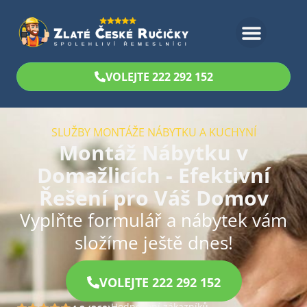
Bezplatný odhad
VOLEJTE 222 292 152
SLUŽBY MONTÁŽE NÁBYTKU A KUCHYNÍ
Montáž Nábytku v
Domažlicích - Efektivní
Řešení pro Váš Domov
Vyplňte formulář a nábytek vám
složíme ještě dnes!
VOLEJTE 222 292 152
Hodnocení zákazníků