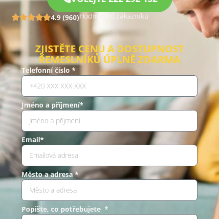
Hodnocení zákazníků
4.9 (960)
ZJISTĚTE CENU A DOSTUPNOST
ŘEMESLNÍKŮ ÚPLNĚ ZDARMA
Telefonní číslo *
Jméno a příjmení*
Email*
Město a adresa *
Popište, co potřebujete *