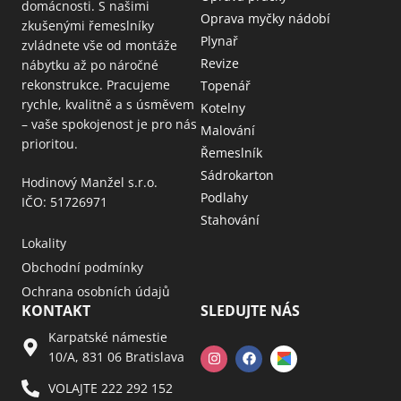
domácnosti. S našimi
Oprava myčky nádobí
zkušenými řemeslníky
Plynař
zvládnete vše od montáže
Revize
nábytku až po náročné
rekonstrukce. Pracujeme
Topenář
rychle, kvalitně a s úsměvem
Kotelny
– vaše spokojenost je pro nás
Malování
prioritou.
Řemeslník
Sádrokarton
Hodinový Manžel s.r.o.
Podlahy
IČO: 51726971
Stahování
Lokality
Obchodní podmínky
Ochrana osobních údajů
KONTAKT
SLEDUJTE NÁS
Karpatské námestie
10/A, 831 06 Bratislava
VOLAJTE 222 292 152