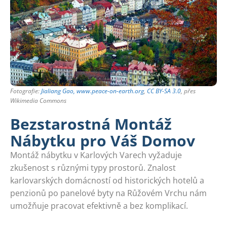
Fotografie:
Jialiang Gao, www.peace-on-earth.org
,
CC BY-SA 3.0
, přes
Wikimedia Commons
Bezstarostná Montáž
Nábytku pro Váš Domov
Montáž nábytku v Karlových Varech vyžaduje
zkušenost s různými typy prostorů. Znalost
karlovarských domácností od historických hotelů a
penzionů po panelové byty na Růžovém Vrchu nám
umožňuje pracovat efektivně a bez komplikací.