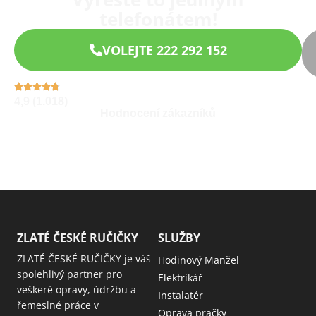
telefonátem!
VOLEJTE 222 292 152
4,9 (1.018)
Hodnocení zákazníků
ZLATÉ ČESKÉ RUČIČKY
SLUŽBY
ZLATÉ ČESKÉ RUČIČKY je váš
Hodinový Manžel
spolehlivý partner pro
Elektrikář
veškeré opravy, údržbu a
Instalatér
řemeslné práce v
Oprava pračky