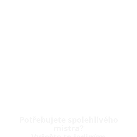
Potřebujete spolehlivého
mistra?
Vyřešte to jediným