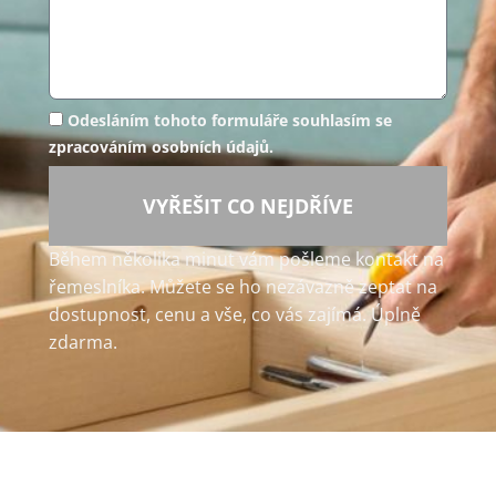
Odesláním tohoto formuláře souhlasím se
zpracováním osobních údajů.
VYŘEŠIT CO NEJDŘÍVE
Během několika minut vám pošleme kontakt na
řemeslníka. Můžete se ho nezávazně zeptat na
dostupnost, cenu a vše, co vás zajímá. Úplně
zdarma.