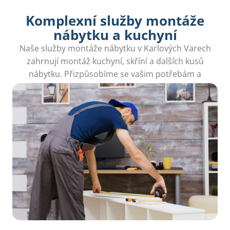
Komplexní služby montáže
nábytku a kuchyní
Naše služby montáže nábytku v Karlových Varech
zahrnují montáž kuchyní, skříní a dalších kusů
nábytku. Přizpůsobíme se vašim potřebám a
zajistíme kvalitní servis.