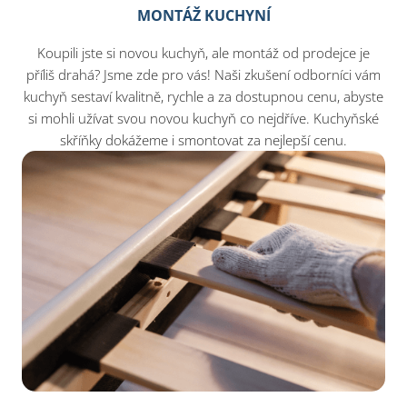
MONTÁŽ KUCHYNÍ
Koupili jste si novou kuchyň, ale montáž od prodejce je
příliš drahá? Jsme zde pro vás! Naši zkušení odborníci vám
kuchyň sestaví kvalitně, rychle a za dostupnou cenu, abyste
si mohli užívat svou novou kuchyň co nejdříve. Kuchyňské
skříňky dokážeme i smontovat za nejlepší cenu.​