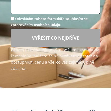
Odesláním tohoto formuláře souhlasím se
zpracováním osobních údajů.
VYŘEŠIT CO NEJDŘÍVE
Během několika minut vám pošleme kontakt na
řemeslníka. Můžete se ho nezávazně zeptat na
dostupnost, cenu a vše, co vás zajímá. Úplně
zdarma.