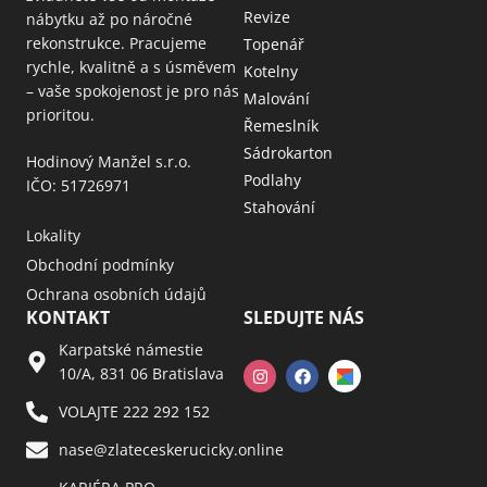
Revize
nábytku až po náročné
rekonstrukce. Pracujeme
Topenář
rychle, kvalitně a s úsměvem
Kotelny
– vaše spokojenost je pro nás
Malování
prioritou.
Řemeslník
Sádrokarton
Hodinový Manžel s.r.o.
Podlahy
IČO: 51726971
Stahování
Lokality
Obchodní podmínky
Ochrana osobních údajů
KONTAKT
SLEDUJTE NÁS
Karpatské námestie
10/A, 831 06 Bratislava
VOLAJTE 222 292 152
nase@zlateceskerucicky.online