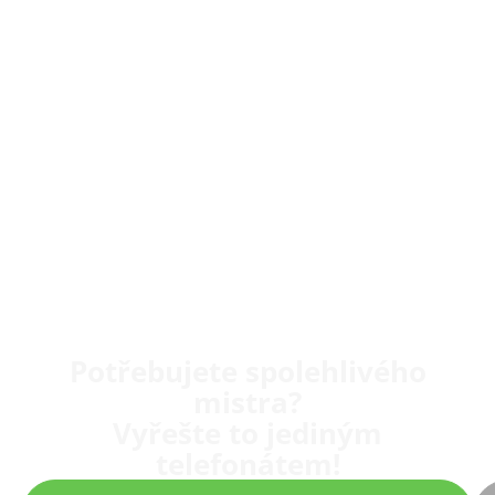
Potřebujete spolehlivého
mistra?
Vyřešte to jediným
telefonátem!