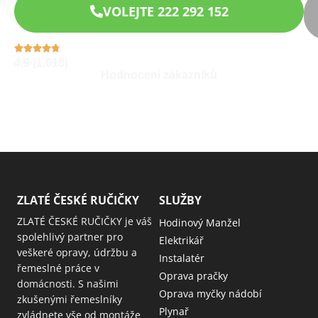
VOLEJTE 222 292 152
4,9 (1.018)
Hodnocení zákazníků
ZLATÉ ČESKÉ RUČIČKY
SLUŽBY
ZLATÉ ČESKÉ RUČIČKY je váš
Hodinový Manžel
spolehlivý partner pro
Elektrikář
veškeré opravy, údržbu a
Instalatér
řemeslné práce v
Oprava pračky
domácnosti. S našimi
Oprava myčky nádobí
zkušenými řemeslníky
Plynař
zvládnete vše od montáže