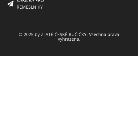
KARIÉRA PRO
ŘEMESLNÍKY
© 2025 by ZLATÉ ČESKÉ RUČIČKY. Všechna práva
vyhrazena.