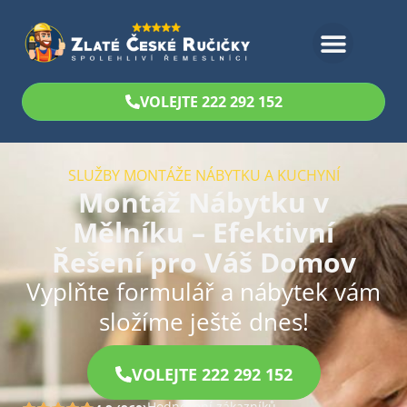
Bezplatný odhad
VOLEJTE 222 292 152
SLUŽBY MONTÁŽE NÁBYTKU A KUCHYNÍ
Montáž Nábytku v
Mělníku – Efektivní
Řešení pro Váš Domov
Vyplňte formulář a nábytek vám
složíme ještě dnes!
VOLEJTE 222 292 152
Hodnocení zákazníků