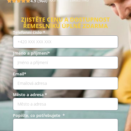
4.9 (960)
ZJISTĚTE CENU A DOSTUPNOST
ŘEMESLNÍKŮ ÚPLNĚ ZDARMA
Telefonní číslo *
Jméno a příjmení*
Email*
Město a adresa *
Popište, co potřebujete *