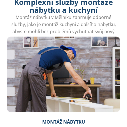
Komplexní služby montáže
nábytku a kuchyní
Montáž nábytku v Mělníku zahrnuje odborné
služby, jako je montáž kuchyní a dalšího nábytku,
abyste mohli bez problémů vychutnat svůj nový
interiér.
MONTÁŽ NÁBYTKU