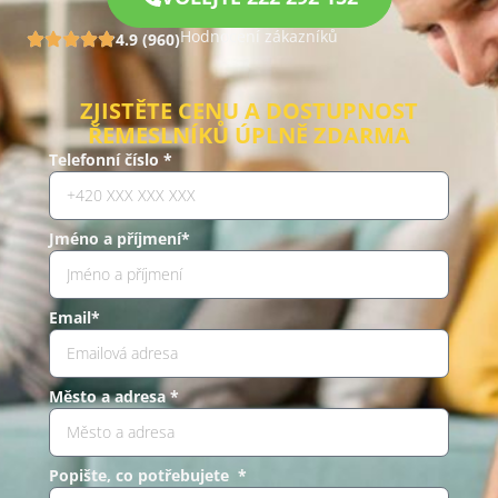
Hodnocení zákazníků
4.9 (960)
ZJISTĚTE CENU A DOSTUPNOST
ŘEMESLNÍKŮ ÚPLNĚ ZDARMA
Telefonní číslo *
Jméno a příjmení*
Email*
Město a adresa *
Popište, co potřebujete *