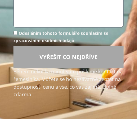
Odesláním tohoto formuláře souhlasím se
zpracováním osobních údajů.
VYŘEŠIT CO NEJDŘÍVE
Během několika minut vám pošleme kontakt na
řemeslníka. Můžete se ho nezávazně zeptat na
dostupnost, cenu a vše, co vás zajímá. Úplně
zdarma.