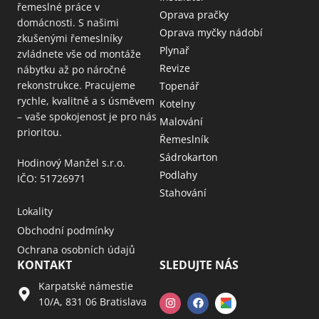
řemeslné práce v
Oprava pračky
domácnosti. S našimi
Oprava myčky nádobí
zkušenými řemeslníky
Plynař
zvládnete vše od montáže
Revize
nábytku až po náročné
rekonstrukce. Pracujeme
Topenář
rychle, kvalitně a s úsměvem
Kotelny
– vaše spokojenost je pro nás
Malování
prioritou.
Řemeslník
Sádrokarton
Hodinový Manžel s.r.o.
Podlahy
IČO: 51726971
Stahování
Lokality
Obchodní podmínky
Ochrana osobních údajů
KONTAKT
SLEDUJTE NÁS
Karpatské námestie
10/A, 831 06 Bratislava