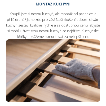
MONTÁŽ KUCHYNÍ
Koupili jste si novou kuchyň, ale montáž od prodejce je
příliš drahá? Jsme zde pro vás! Naši zkušení odborníci vám
kuchyň sestaví kvalitně, rychle a za dostupnou cenu, abyste
si mohli užívat svou novou kuchyň co nejdříve. Kuchyňské
skříňky dokážeme i smontovat za nejlepší cenu.​