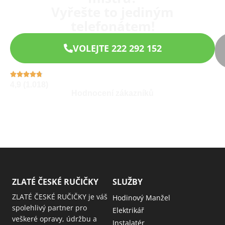
Vyřešte to jediným
telefonátem!
VOLEJTE 222 292 152
4,9 (1.018)
Hodnocení zákazníků
ZLATÉ ČESKÉ RUČIČKY
SLUŽBY
ZLATÉ ČESKÉ RUČIČKY je váš
Hodinový Manžel
spolehlivý partner pro
Elektrikář
veškeré opravy, údržbu a
Instalatér