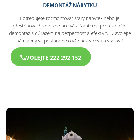
DEMONTÁŽ NÁBYTKU
Potřebujete rozmontovat starý nábytek nebo jej
přestěhovat? Jsme zde pro vás. Nabízíme profesionální
demontáž s důrazem na bezpečnost a efektivitu. Zavolejte
nám a my se postaráme o vše bez stresu a starostí.​
VOLEJTE 222 292 152