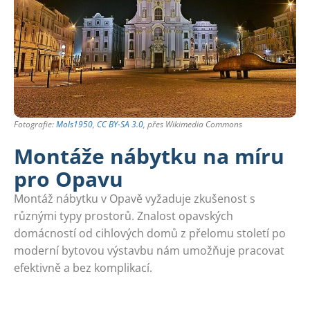
Fotografie:
Mols1950
,
CC BY-SA 3.0
, přes Wikimedia Commons
Montáže nábytku na míru
pro Opavu
Montáž nábytku v Opavě vyžaduje zkušenost s
různými typy prostorů. Znalost opavských
domácností od cihlových domů z přelomu století po
moderní bytovou výstavbu nám umožňuje pracovat
efektivně a bez komplikací.