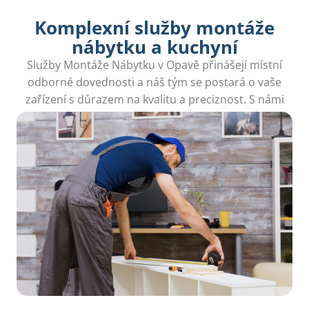
Komplexní služby montáže
nábytku a kuchyní
Služby Montáže Nábytku v Opavě přinášejí místní
odborné dovednosti a náš tým se postará o vaše
zařízení s důrazem na kvalitu a preciznost. S námi
vše snadno zvládnete.