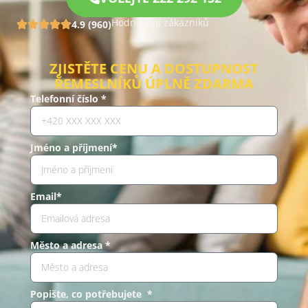
Hodnocení zákazníků
4.9 (960)
ZJISTĚTE CENU A DOSTUPNOST
ŘEMESLNÍKŮ ÚPLNĚ ZDARMA
Telefonní číslo *
Jméno a příjmení*
Email*
Město a adresa *
Popište, co potřebujete *