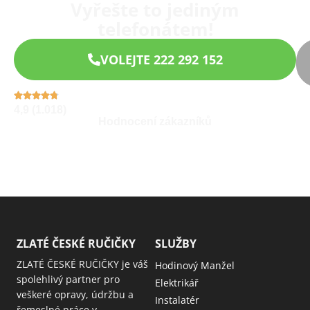
Vyřešte to jediným
telefonátem!
VOLEJTE 222 292 152
4,9 (1.018)
Hodnocení zákazníků
ZLATÉ ČESKÉ RUČIČKY
SLUŽBY
ZLATÉ ČESKÉ RUČIČKY je váš
Hodinový Manžel
spolehlivý partner pro
Elektrikář
veškeré opravy, údržbu a
Instalatér
řemeslné práce v