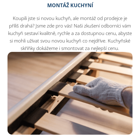
MONTÁŽ KUCHYNÍ
Koupili jste si novou kuchyň, ale montáž od prodejce je
příliš drahá? Jsme zde pro vás! Naši zkušení odborníci vám
kuchyň sestaví kvalitně, rychle a za dostupnou cenu, abyste
si mohli užívat svou novou kuchyň co nejdříve. Kuchyňské
skříňky dokážeme i smontovat za nejlepší cenu.​