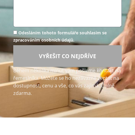
Odesláním tohoto formuláře souhlasím se
zpracováním osobních údajů.
VYŘEŠIT CO NEJDŘÍVE
Během několika minut vám pošleme kontakt na
řemeslníka. Můžete se ho nezávazně zeptat na
dostupnost, cenu a vše, co vás zajímá. Úplně
zdarma.