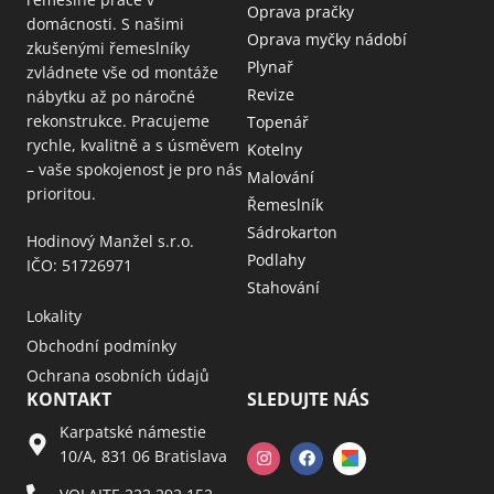
Oprava pračky
domácnosti. S našimi
Oprava myčky nádobí
zkušenými řemeslníky
Plynař
zvládnete vše od montáže
Revize
nábytku až po náročné
rekonstrukce. Pracujeme
Topenář
rychle, kvalitně a s úsměvem
Kotelny
– vaše spokojenost je pro nás
Malování
prioritou.
Řemeslník
Sádrokarton
Hodinový Manžel s.r.o.
Podlahy
IČO: 51726971
Stahování
Lokality
Obchodní podmínky
Ochrana osobních údajů
KONTAKT
SLEDUJTE NÁS
Karpatské námestie
10/A, 831 06 Bratislava