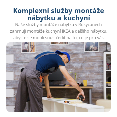
Komplexní služby montáže
nábytku a kuchyní
Naše služby montáže nábytku v Rokycanech
zahrnují montáže kuchyní IKEA a dalšího nábytku,
abyste se mohli soustředit na to, co je pro vás
důležité.