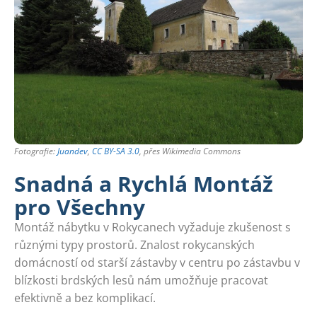
Fotografie:
Juandev
,
CC BY-SA 3.0
, přes Wikimedia Commons
Snadná a Rychlá Montáž
pro Všechny
Montáž nábytku v Rokycanech vyžaduje zkušenost s
různými typy prostorů. Znalost rokycanských
domácností od starší zástavby v centru po zástavbu v
blízkosti brdských lesů nám umožňuje pracovat
efektivně a bez komplikací.