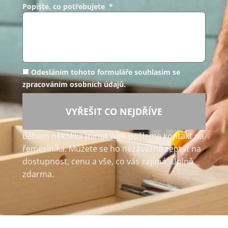
Popište, co potřebujete *
Odesláním tohoto formuláře souhlasím se
zpracováním osobních údajů.
VYŘEŠIT CO NEJDŘÍVE
Během několika minut vám pošleme kontakt na
řemeslníka. Můžete se ho nezávazně zeptat na
dostupnost, cenu a vše, co vás zajímá. Úplně
zdarma.