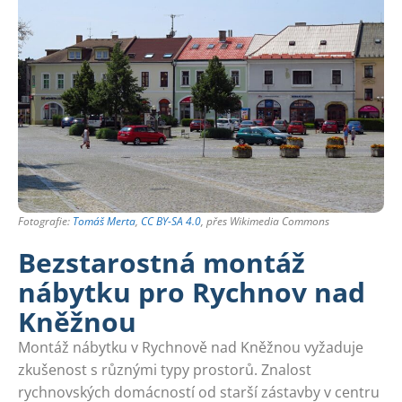
Fotografie:
Tomáš Merta
,
CC BY-SA 4.0
, přes Wikimedia Commons
Bezstarostná montáž
nábytku pro Rychnov nad
Kněžnou
Montáž nábytku v Rychnově nad Kněžnou vyžaduje
zkušenost s různými typy prostorů. Znalost
rychnovských domácností od starší zástavby v centru