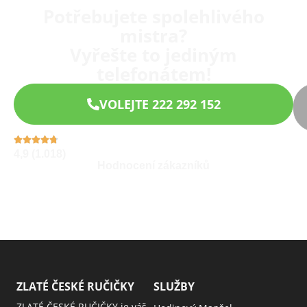
Potřebujete spolehlivého
mistra?
Vyřešte to jediným
telefonátem!
VOLEJTE 222 292 152
4,9 (1.018)
Hodnocení zákazníků
ZLATÉ ČESKÉ RUČIČKY
SLUŽBY
ZLATÉ ČESKÉ RUČIČKY je váš