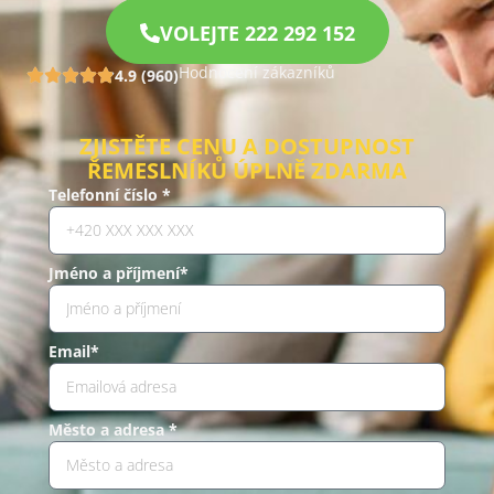
VOLEJTE 222 292 152
Hodnocení zákazníků
4.9 (960)
ZJISTĚTE CENU A DOSTUPNOST
ŘEMESLNÍKŮ ÚPLNĚ ZDARMA
Telefonní číslo *
Jméno a příjmení*
Email*
Město a adresa *