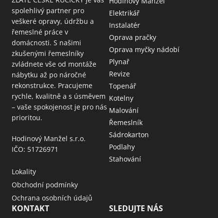
Hodinový Manžel
spolehlivý partner pro
Elektrikář
veškeré opravy, údržbu a
Instalatér
řemeslné práce v
Oprava pračky
domácnosti. S našimi
Oprava myčky nádobí
zkušenými řemeslníky
Plynař
zvládnete vše od montáže
Revize
nábytku až po náročné
rekonstrukce. Pracujeme
Topenář
rychle, kvalitně a s úsměvem
Kotelny
– vaše spokojenost je pro nás
Malování
prioritou.
Řemeslník
Sádrokarton
Hodinový Manžel s.r.o.
Podlahy
IČO: 51726971
Stahování
Lokality
Obchodní podmínky
Ochrana osobních údajů
KONTAKT
SLEDUJTE NÁS