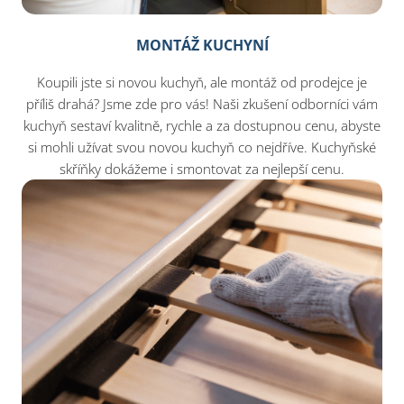
MONTÁŽ KUCHYNÍ
Koupili jste si novou kuchyň, ale montáž od prodejce je
příliš drahá? Jsme zde pro vás! Naši zkušení odborníci vám
kuchyň sestaví kvalitně, rychle a za dostupnou cenu, abyste
si mohli užívat svou novou kuchyň co nejdříve. Kuchyňské
skříňky dokážeme i smontovat za nejlepší cenu.​