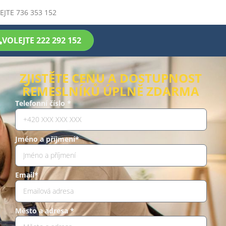
EJTE 736 353 152
VOLEJTE 222 292 152
ZJISTĚTE CENU A DOSTUPNOST
ŘEMESLNÍKŮ ÚPLNĚ ZDARMA
Telefonní číslo *
Jméno a příjmení*
Email*
Město a adresa *