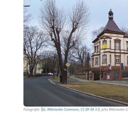
Fotografie:
ŠJů, Wikimedia Commons
,
CC BY-SA 3.0
, přes Wikimedia