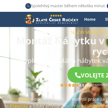
Spolehlivý master během několika minut.
Home
S
SLUŽBY MONTÁŽE N
Montáž Nábytku v T
ryc
Vyplňte formulář a nábytek v
VOLEJTE 
Hodnocen
4.9 (960)
✅
Spolehliví
a ověření mistři
✅ Kvalitní práce za
✅
Přátelský
a lidský přístup
✅
Práce s úsměvem