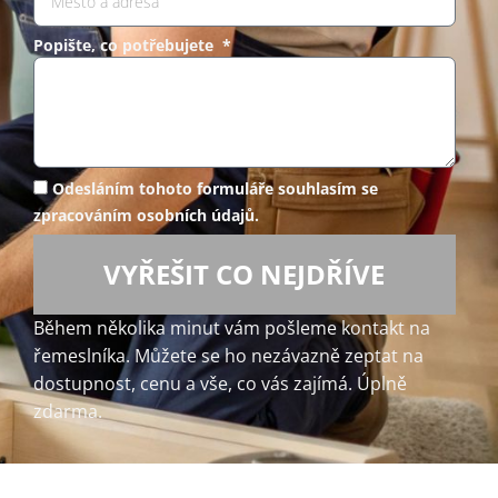
Popište, co potřebujete *
Odesláním tohoto formuláře souhlasím se
zpracováním osobních údajů.
VYŘEŠIT CO NEJDŘÍVE
Během několika minut vám pošleme kontakt na
řemeslníka. Můžete se ho nezávazně zeptat na
dostupnost, cenu a vše, co vás zajímá. Úplně
zdarma.