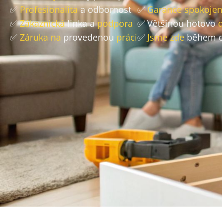
✅
Profesionalita
a odbornost
✅
Garance spokojen
✅
Zákaznická
linka a
podpora
✅ Většinou hotovo
✅
Záruka na
provedenou
práci
✅
Jsme zde
během c