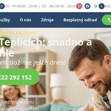
PO - PI 08:00 - 20:00 | SO - NE 09:00 - 20:00
VOL
lužby
O nás
Zdroje
Bezplatný odhad
ÁBYTKU A KUCHYNÍ
eplicích: snadno a
hle
ám složíme ještě dnes!
222 292 152
í zákazníků
 přiměřenou cenu
a dobrým pocitem