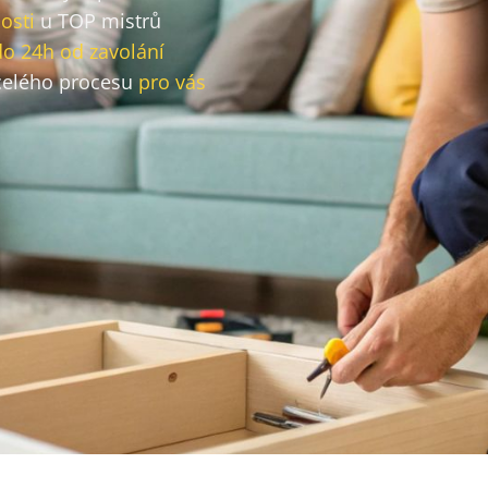
osti
u TOP mistrů
do 24h od zavolání
elého procesu
pro vás