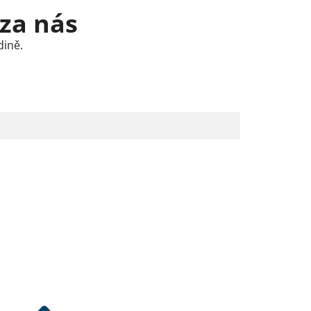
 za nás
dině.