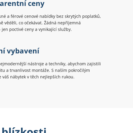
arentní ceny
né a férové cenové nabídky bez skrytých poplatků,
ě věděli, co očekávat. Žádná nepříjemná
 jen poctivé ceny a vynikající služby.
í vybavení
jmodernější nástroje a techniky, abychom zajistili
itu a trvanlivost montáže. S naším pokročilým
 váš nábytek v těch nejlepších rukou.
blízkosti,