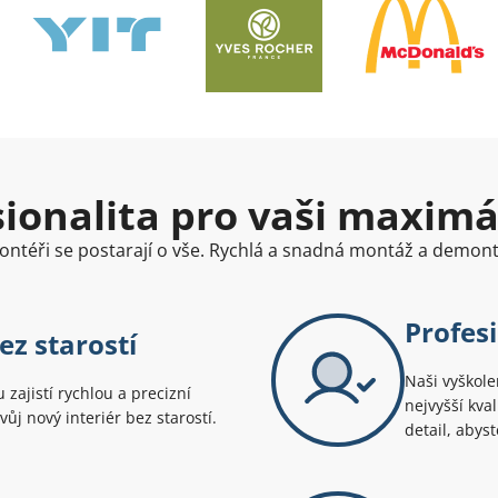
sionalita pro vaši maxim
ontéři se postarají o vše. Rychlá a snadná montáž a demontá
Profesi
z starostí
Naši vyškole
zajistí rychlou a precizní
nejvyšší kva
vůj nový interiér bez starostí.
detail, abys