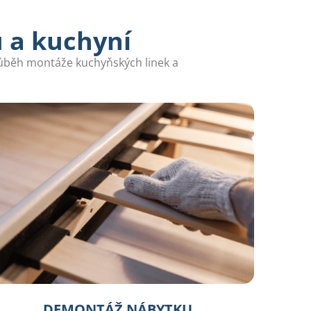
 a kuchyní
průběh montáže kuchyňských linek a
DEMONTÁŽ NÁBYTKU