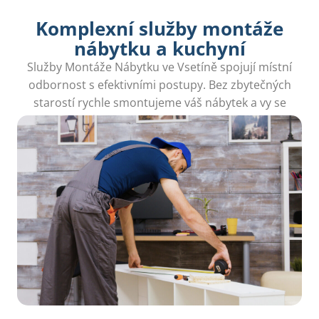
Komplexní služby montáže
nábytku a kuchyní
Služby Montáže Nábytku ve Vsetíně spojují místní
odbornost s efektivními postupy. Bez zbytečných
starostí rychle smontujeme váš nábytek a vy se
můžete soustředit na radosti.