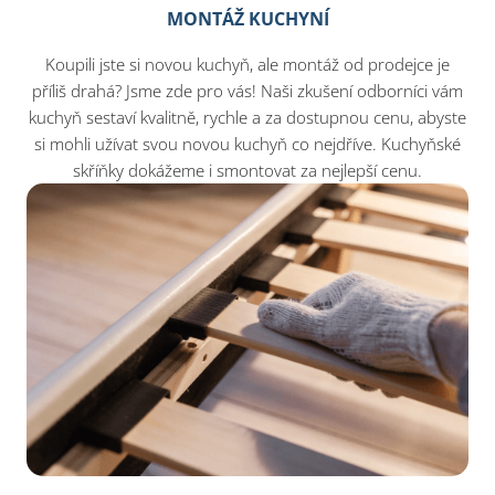
MONTÁŽ KUCHYNÍ
Koupili jste si novou kuchyň, ale montáž od prodejce je
příliš drahá? Jsme zde pro vás! Naši zkušení odborníci vám
kuchyň sestaví kvalitně, rychle a za dostupnou cenu, abyste
si mohli užívat svou novou kuchyň co nejdříve. Kuchyňské
skříňky dokážeme i smontovat za nejlepší cenu.​