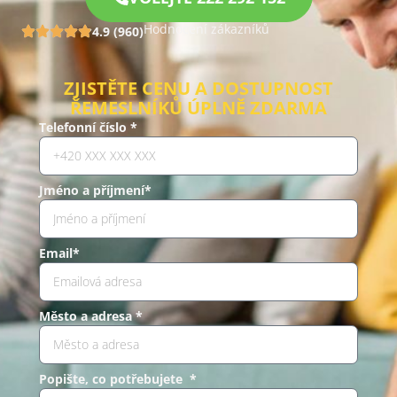
Hodnocení zákazníků
4.9 (960)
ZJISTĚTE CENU A DOSTUPNOST
ŘEMESLNÍKŮ ÚPLNĚ ZDARMA
Telefonní číslo *
Jméno a příjmení*
Email*
Město a adresa *
Popište, co potřebujete *