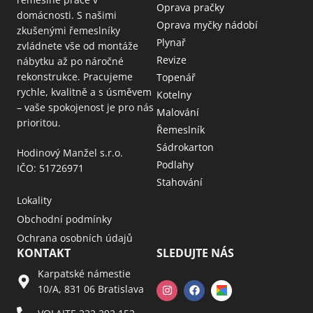
Oprava pračky
domácnosti. S našimi
Oprava myčky nádobí
zkušenými řemeslníky
Plynař
zvládnete vše od montáže
Revize
nábytku až po náročné
rekonstrukce. Pracujeme
Topenář
rychle, kvalitně a s úsměvem
Kotelny
– vaše spokojenost je pro nás
Malování
prioritou.
Řemeslník
Sádrokarton
Hodinový Manžel s.r.o.
Podlahy
IČO: 51726971
Stahování
Lokality
Obchodní podmínky
Ochrana osobních údajů
KONTAKT
SLEDUJTE NÁS
Karpatské námestie
10/A, 831 06 Bratislava