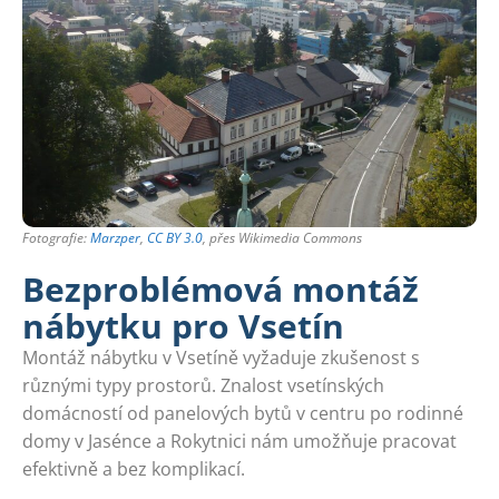
Fotografie:
Marzper
,
CC BY 3.0
, přes Wikimedia Commons
Bezproblémová montáž
nábytku pro Vsetín
Montáž nábytku v Vsetíně vyžaduje zkušenost s
různými typy prostorů. Znalost vsetínských
domácností od panelových bytů v centru po rodinné
domy v Jasénce a Rokytnici nám umožňuje pracovat
efektivně a bez komplikací.