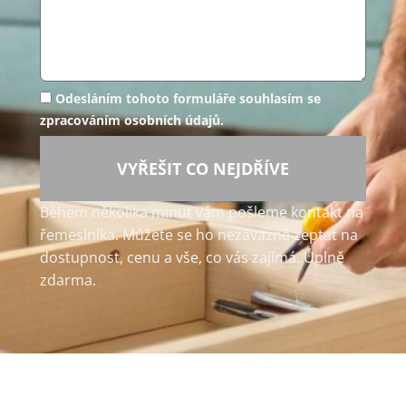
Odesláním tohoto formuláře souhlasím se
zpracováním osobních údajů.
VYŘEŠIT CO NEJDŘÍVE
Během několika minut vám pošleme kontakt na
řemeslníka. Můžete se ho nezávazně zeptat na
dostupnost, cenu a vše, co vás zajímá. Úplně
zdarma.