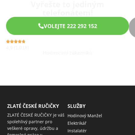
Vyřešte to jediným
telefonátem!
VOLEJTE 222 292 152
4,9 (1.018)
Hodnocení zákazníků
ZLATÉ ČESKÉ RUČIČKY
SLUŽBY
ZLATÉ ČESKÉ RUČIČKY je váš
Hodinový Manžel
spolehlivý partner pro
Elektrikář
veškeré opravy, údržbu a
Instalatér
řemeslné práce v