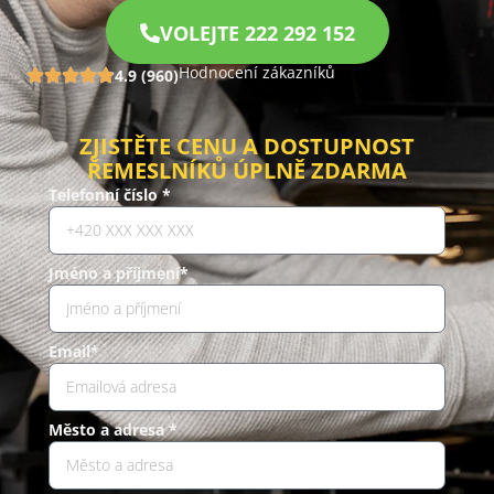
VOLEJTE 222 292 152
Hodnocení zákazníků
4.9 (960)
ZJISTĚTE CENU A DOSTUPNOST
ŘEMESLNÍKŮ ÚPLNĚ ZDARMA
Telefonní číslo *
Jméno a příjmení*
Email*
Město a adresa *