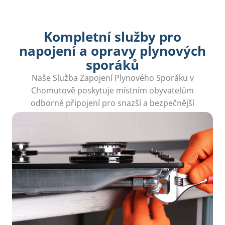
Kompletní služby pro
napojení a opravy plynových
sporáků
Naše Služba Zapojení Plynového Sporáku v
Chomutově poskytuje místním obyvatelům
odborné připojení pro snazší a bezpečnější
vaření.