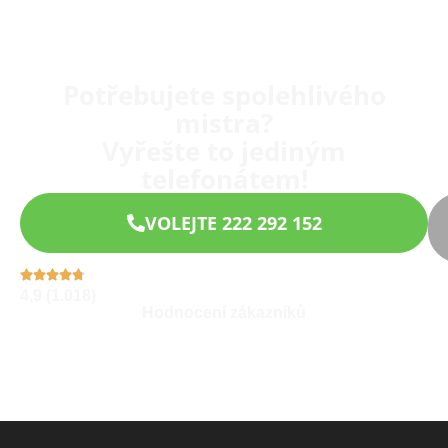
Potřebujete spolehlivého
mistra?
Vyřešte to jediným
telefonátem!
VOLEJTE 222 292 152
4,9 (1.018)
Hodnocení zákazníků