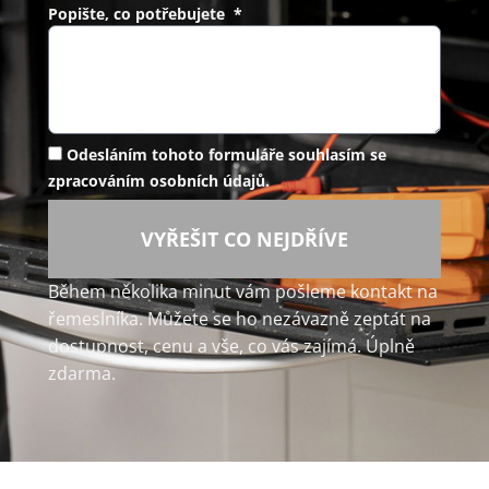
Popište, co potřebujete *
Odesláním tohoto formuláře souhlasím se
zpracováním osobních údajů.
VYŘEŠIT CO NEJDŘÍVE
Během několika minut vám pošleme kontakt na
řemeslníka. Můžete se ho nezávazně zeptat na
dostupnost, cenu a vše, co vás zajímá. Úplně
zdarma.