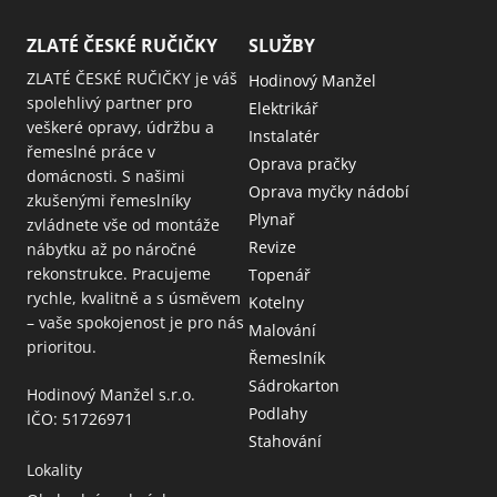
ZLATÉ ČESKÉ RUČIČKY
SLUŽBY
ZLATÉ ČESKÉ RUČIČKY je váš
Hodinový Manžel
spolehlivý partner pro
Elektrikář
veškeré opravy, údržbu a
Instalatér
řemeslné práce v
Oprava pračky
domácnosti. S našimi
Oprava myčky nádobí
zkušenými řemeslníky
Plynař
zvládnete vše od montáže
Revize
nábytku až po náročné
rekonstrukce. Pracujeme
Topenář
rychle, kvalitně a s úsměvem
Kotelny
– vaše spokojenost je pro nás
Malování
prioritou.
Řemeslník
Sádrokarton
Hodinový Manžel s.r.o.
Podlahy
IČO: 51726971
Stahování
Lokality