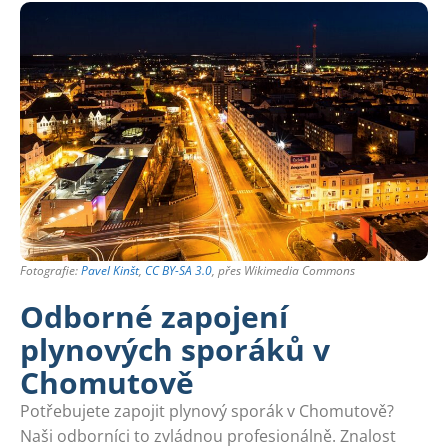
Fotografie:
Pavel Kinšt
,
CC BY-SA 3.0
, přes Wikimedia Commons
Odborné zapojení
plynových sporáků v
Chomutově
Potřebujete zapojit plynový sporák v Chomutově?
Naši odborníci to zvládnou profesionálně. Znalost