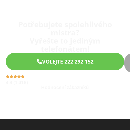
Potřebujete spolehlivého
mistra?
Vyřešte to jediným
telefonátem!
VOLEJTE 222 292 152
4,9 (1.018)
Hodnocení zákazníků