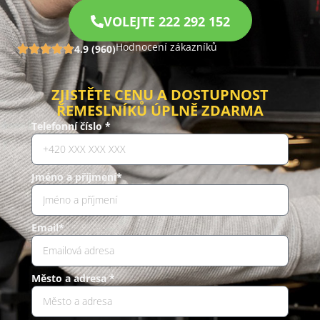
VOLEJTE 222 292 152
Hodnocení zákazníků
4.9 (960)
ZJISTĚTE CENU A DOSTUPNOST
ŘEMESLNÍKŮ ÚPLNĚ ZDARMA
Telefonní číslo *
Jméno a příjmení*
Email*
Město a adresa *