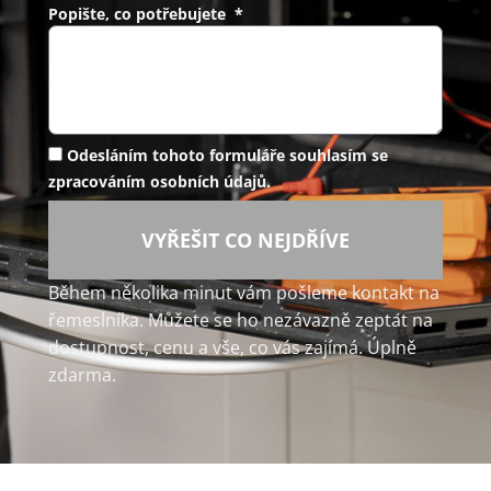
Popište, co potřebujete *
Odesláním tohoto formuláře souhlasím se
zpracováním osobních údajů.
VYŘEŠIT CO NEJDŘÍVE
Během několika minut vám pošleme kontakt na
řemeslníka. Můžete se ho nezávazně zeptat na
dostupnost, cenu a vše, co vás zajímá. Úplně
zdarma.