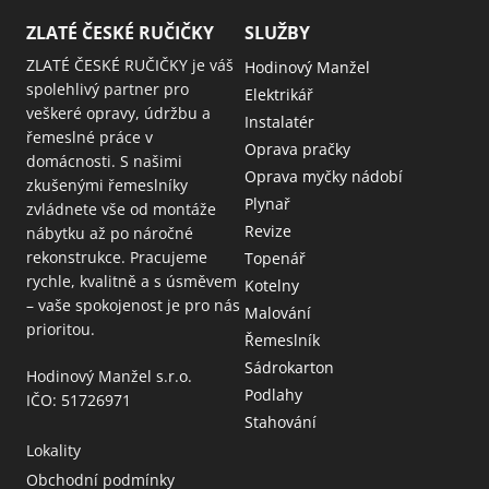
ZLATÉ ČESKÉ RUČIČKY
SLUŽBY
ZLATÉ ČESKÉ RUČIČKY je váš
Hodinový Manžel
spolehlivý partner pro
Elektrikář
veškeré opravy, údržbu a
Instalatér
řemeslné práce v
Oprava pračky
domácnosti. S našimi
Oprava myčky nádobí
zkušenými řemeslníky
Plynař
zvládnete vše od montáže
Revize
nábytku až po náročné
rekonstrukce. Pracujeme
Topenář
rychle, kvalitně a s úsměvem
Kotelny
– vaše spokojenost je pro nás
Malování
prioritou.
Řemeslník
Sádrokarton
Hodinový Manžel s.r.o.
Podlahy
IČO: 51726971
Stahování
Lokality
Obchodní podmínky