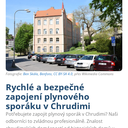
Fotografie:
Ben Skála, Benfoto
,
CC BY-SA 4.0
, přes Wikimedia Commons
Rychlé a bezpečné
zapojení plynového
sporáku v Chrudimi
Potřebujete zapojit plynový sporák v Chrudimi? Naši
odborníci to zvládnou profesionálně. Znalost