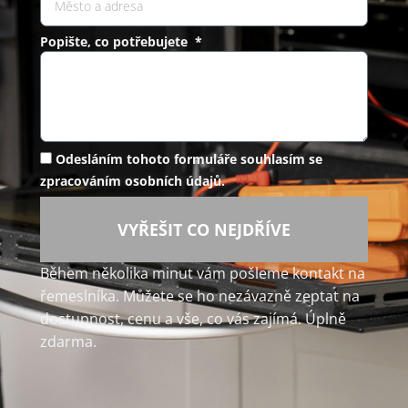
Popište, co potřebujete *
Odesláním tohoto formuláře souhlasím se
zpracováním osobních údajů.
VYŘEŠIT CO NEJDŘÍVE
Během několika minut vám pošleme kontakt na
řemeslníka. Můžete se ho nezávazně zeptat na
dostupnost, cenu a vše, co vás zajímá. Úplně
zdarma.