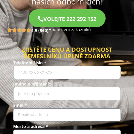
našich odbornících!
VOLEJTE 222 292 152
Hodnocení zákazníků
4.9 (960)
ZJISTĚTE CENU A DOSTUPNOST
ŘEMESLNÍKŮ ÚPLNĚ ZDARMA
Telefonní číslo *
Jméno a příjmení*
Email*
Město a adresa *