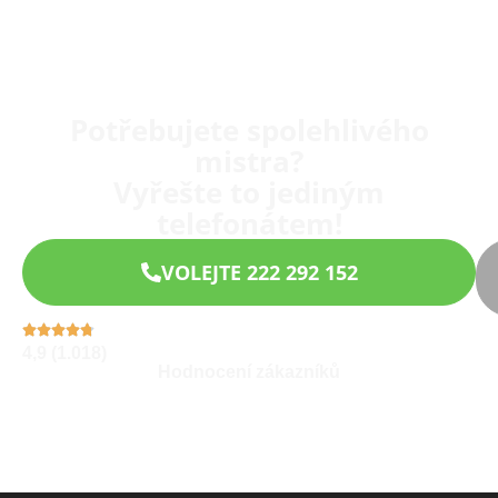
Potřebujete spolehlivého
mistra?
Vyřešte to jediným
telefonátem!
VOLEJTE 222 292 152
4,9 (1.018)
Hodnocení zákazníků