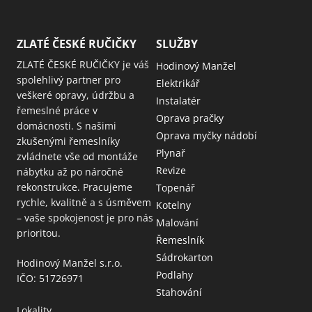
ZLATÉ ČESKÉ RUČIČKY
SLUŽBY
ZLATÉ ČESKÉ RUČIČKY je váš
Hodinový Manžel
spolehlivý partner pro
Elektrikář
veškeré opravy, údržbu a
Instalatér
řemeslné práce v
Oprava pračky
domácnosti. S našimi
Oprava myčky nádobí
zkušenými řemeslníky
Plynař
zvládnete vše od montáže
Revize
nábytku až po náročné
rekonstrukce. Pracujeme
Topenář
rychle, kvalitně a s úsměvem
Kotelny
– vaše spokojenost je pro nás
Malování
prioritou.
Řemeslník
Sádrokarton
Hodinový Manžel s.r.o.
Podlahy
IČO: 51726971
Stahování
Lokality