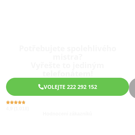
Potřebujete spolehlivého
mistra?
Vyřešte to jediným
telefonátem!
VOLEJTE 222 292 152
4,9 (1.018)
Hodnocení zákazníků