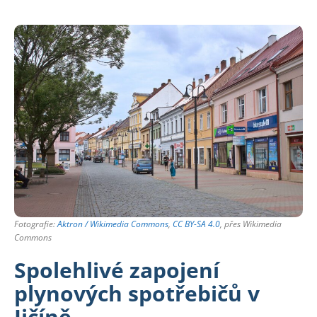
Fotografie:
Aktron / Wikimedia Commons
,
CC BY-SA 4.0
, přes Wikimedia
Commons
Spolehlivé zapojení
plynových spotřebičů v
Jičíně