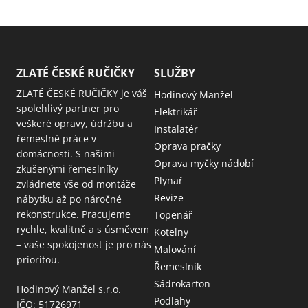
ZLATÉ ČESKÉ RUČIČKY
SLUŽBY
ZLATÉ ČESKÉ RUČIČKY je váš
Hodinový Manžel
spolehlivý partner pro
Elektrikář
veškeré opravy, údržbu a
Instalatér
řemeslné práce v
Oprava pračky
domácnosti. S našimi
Oprava myčky nádobí
zkušenými řemeslníky
Plynař
zvládnete vše od montáže
Revize
nábytku až po náročné
rekonstrukce. Pracujeme
Topenář
rychle, kvalitně a s úsměvem
Kotelny
– vaše spokojenost je pro nás
Malování
prioritou.
Řemeslník
Sádrokarton
Hodinový Manžel s.r.o.
Podlahy
IČO: 51726971