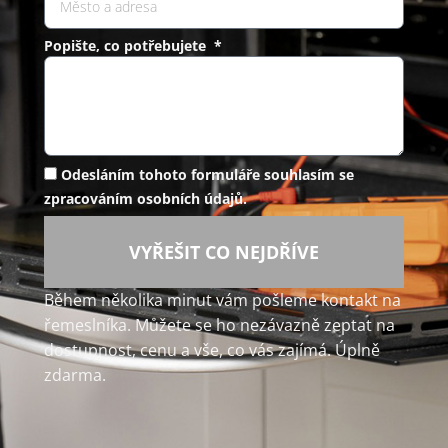
Popište, co potřebujete *
Odesláním tohoto formuláře souhlasím se
zpracováním osobních údajů.
VYŘEŠIT CO NEJDŘÍVE
Během několika minut vám pošleme kontakt na
řemeslníka. Můžete se ho nezávazně zeptat na
dostupnost, cenu a vše, co vás zajímá. Úplně
zdarma.