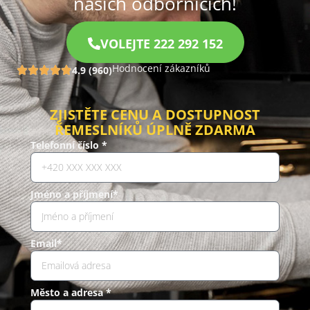
našich odbornících!
VOLEJTE 222 292 152
Hodnocení zákazníků
4.9 (960)
ZJISTĚTE CENU A DOSTUPNOST
ŘEMESLNÍKŮ ÚPLNĚ ZDARMA
Telefonní číslo *
Jméno a příjmení*
Email*
Město a adresa *