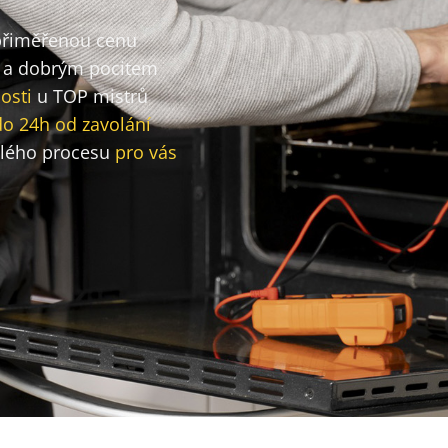
 přiměřenou cenu
a dobrým pocitem
osti
u TOP mistrů
do 24h od zavolání
lého procesu
pro vás