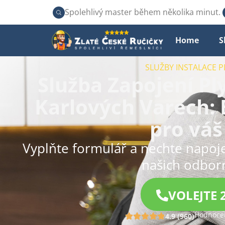
Spolehlivý master během několika minut.
Home
S
SLUŽBY INSTALACE 
Služba Zapojení P
Karlových Varech: 
pro vá
Vyplňte formulář a nechte napoj
našich odborn
VOLEJTE 
Hodnocen
4.9 (960)