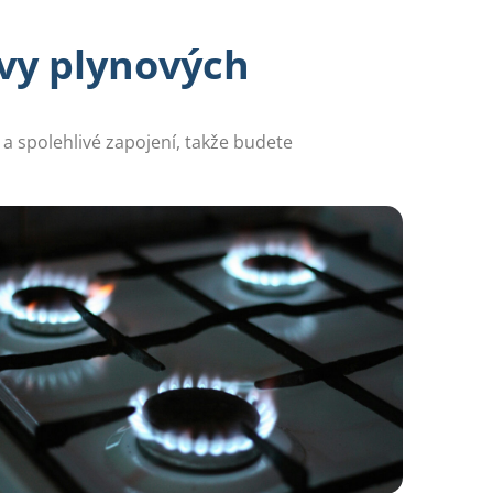
avy plynových
a spolehlivé zapojení, takže budete