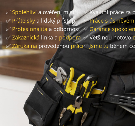
✅
Spolehliví
a ověření mistři
✅ Kvalitní práce za
✅
Přátelský
a lidský přístup
✅
Práce s úsměvem
✅
Profesionalita
a odbornost
✅
Garance spokojen
✅
Zákaznická
linka a
podpora
✅ Většinou hotovo
✅
Záruka na
provedenou
práci
✅
Jsme tu
během ce