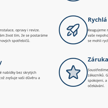
Rychlá
stalace, opravy i revize.
Reagujeme r
ám život tím, že se postaráme
vaše nepohod
ynových spotřebičů.
se mohli ryc
Záruka
y
Soustředíme 
é nabídky bez skrytých
zákazníků. 
 což zvyšuje vaši důvěru a
spokojeni, a
očekávání.