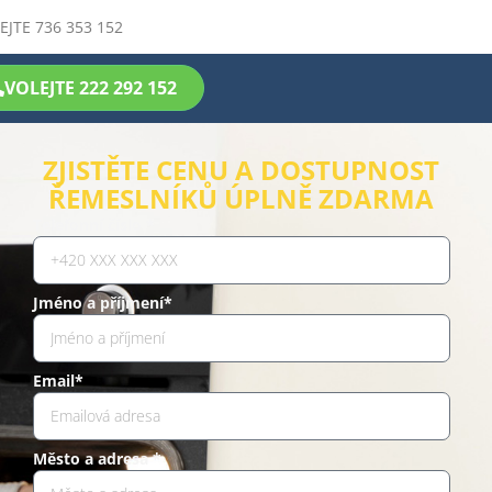
EJTE 736 353 152
VOLEJTE 222 292 152
ZJISTĚTE CENU A DOSTUPNOST
ŘEMESLNÍKŮ ÚPLNĚ ZDARMA
Telefonní číslo *
Jméno a příjmení*
Email*
Město a adresa *