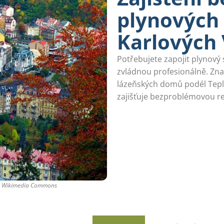
plynových 
Karlových
Potřebujete zapojit plynový
zvládnou profesionálně. Zna
lázeňských domů podél Tepl
zajišťuje bezproblémovou rea
es Wikimedia Commons