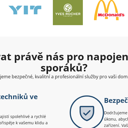
rat právě nás pro napoje
sporáků?
jeme bezpečné, kvalitní a profesionální služby pro vaši dom
techniků ve
Bezpeč
Dodržujeme 
jistí spolehlivé a rychlé
úkonu, abych
přispěje k vašemu klidu a
zařízení. Va