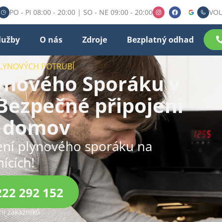
PO - PI 08:00 - 20:00 | SO - NE 09:00 - 20:00
VOL
lužby
O nás
Zdroje
Bezplatný odhad
PLYNOVÝCH POTRUBÍ
lynového Sporáku v
Bezpečné připojení
š domov
ení plynového sporáku na
ících!
222 292 152
í zákazníků