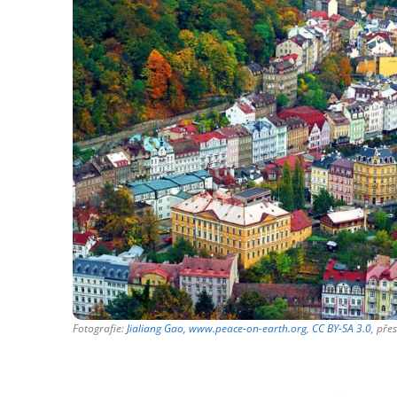
Fotografie:
Jialiang Gao, www.peace-on-earth.org
,
CC BY-SA 3.0
, př