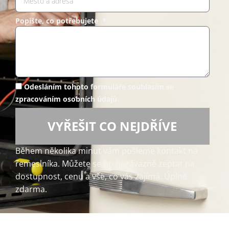
Popište, co potřebujete *
Odesláním tohoto formuláře souhlasím se
zpracováním osobních údajů.
VYŘEŠIT CO NEJDŘÍVE
Během několika minut vám pošleme kontakt na
řemeslníka. Můžete se ho nezávazně zeptat na
dostupnost, cenu a vše, co vás zajímá. Úplně
zdarma.