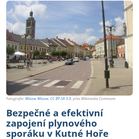
Fotografie:
Miaow Miaow
,
CC BY-SA 3.0
, přes Wikimedia Commons
Bezpečné a efektivní
zapojení plynového
sporáku v Kutné Hoře