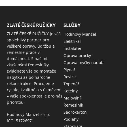
ZLATÉ ČESKÉ RUČIČKY
SLUŽBY
ZLATÉ ČESKÉ RUČIČKY je váš
Hodinový Manžel
spolehlivý partner pro
Elektrikář
veškeré opravy, údržbu a
Instalatér
řemeslné práce v
Oprava pračky
domácnosti. S našimi
Oprava myčky nádobí
zkušenými řemeslníky
Plynař
zvládnete vše od montáže
Revize
nábytku až po náročné
rekonstrukce. Pracujeme
Topenář
rychle, kvalitně a s úsměvem
Kotelny
– vaše spokojenost je pro nás
Malování
prioritou.
Řemeslník
Sádrokarton
Hodinový Manžel s.r.o.
Podlahy
IČO: 51726971
Stahování