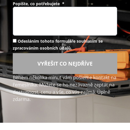
Popište, co potřebujete *
Odesláním tohoto formuláře souhlasím se
zpracováním osobních údajů.
VYŘEŠIT CO NEJDŘÍVE
Během několika minut vám pošleme kontakt na
řemeslníka. Můžete se ho nezávazně zeptat na
dostupnost, cenu a vše, co vás zajímá. Úplně
zdarma.