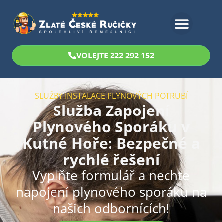
Bezplatný odhad
VOLEJTE 222 292 152
SLUŽBY INSTALACE PLYNOVÝCH POTRUBÍ
Služba Zapojení
Plynového Sporáku v
Kutné Hoře: Bezpečné a
rychlé řešení
Vyplňte formulář a nechte
napojení plynového sporáku na
našich odbornících!