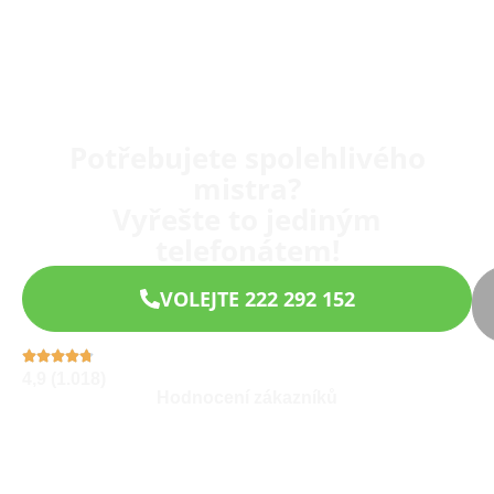
Potřebujete spolehlivého
mistra?
Vyřešte to jediným
telefonátem!
VOLEJTE 222 292 152
4,9 (1.018)
Hodnocení zákazníků