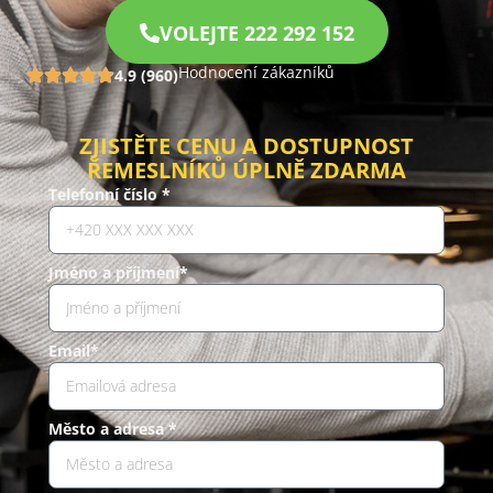
VOLEJTE 222 292 152
Hodnocení zákazníků
4.9 (960)
ZJISTĚTE CENU A DOSTUPNOST
ŘEMESLNÍKŮ ÚPLNĚ ZDARMA
Telefonní číslo *
Jméno a příjmení*
Email*
Město a adresa *