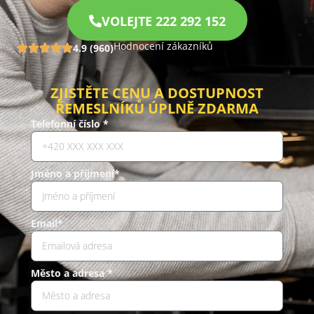
VOLEJTE 222 292 152
Hodnocení zákazníků
4.9 (960)
ZJISTĚTE CENU A DOSTUPNOST
ŘEMESLNÍKŮ ÚPLNĚ ZDARMA
Telefonní číslo *
Jméno a příjmení*
Email*
Město a adresa *