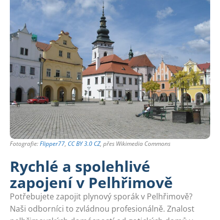
Fotografie:
Flipper77
,
CC BY 3.0 CZ
, přes Wikimedia Commons
Rychlé a spolehlivé
zapojení v Pelhřimově
Potřebujete zapojit plynový sporák v Pelhřimově?
Naši odborníci to zvládnou profesionálně. Znalost