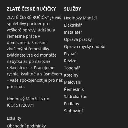
ZLATÉ ČESKÉ RUČIČKY
SLUŽBY
ZLATÉ ČESKÉ RUČIČKY je váš
Hodinový Manžel
spolehlivý partner pro
Elektrikář
veškeré opravy, údržbu a
Instalatér
řemeslné práce v
Oprava pračky
domácnosti. S našimi
Oprava myčky nádobí
zkušenými řemeslníky
Plynař
zvládnete vše od montáže
Revize
nábytku až po náročné
rekonstrukce. Pracujeme
Topenář
rychle, kvalitně a s úsměvem
Kotelny
– vaše spokojenost je pro nás
Malování
prioritou.
Řemeslník
Sádrokarton
Hodinový Manžel s.r.o.
Podlahy
IČO: 51726971
Stahování
Lokality
Obchodní podmínky