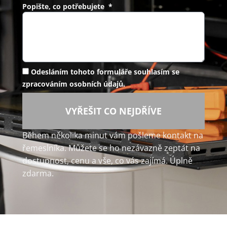
Popište, co potřebujete *
Odesláním tohoto formuláře souhlasím se
zpracováním osobních údajů.
VYŘEŠIT CO NEJDŘÍVE
Během několika minut vám pošleme kontakt na
řemeslníka. Můžete se ho nezávazně zeptat na
dostupnost, cenu a vše, co vás zajímá. Úplně
zdarma.