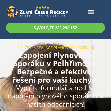
Bezplatný odhad
VOLEJTE 222 292 152
SLUŽBY INSTALACE PLYNOVÝCH POTRUBÍ
Zapojení Plynového
Sporáku v Pelhřimově:
Bezpečné a efektivní
řešení pro vaši kuchyni
Vyplňte formulář a nechte
napojení plynového sporáku na
našich odbornících!