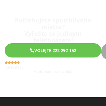
Potřebujete spolehlivého
mistra?
Vyřešte to jediným
telefonátem!
VOLEJTE 222 292 152
4,9 (1.018)
Hodnocení zákazníků