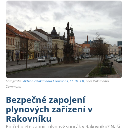
Fotografie:
Aktron / Wikimedia Commons
,
CC BY 3.0
, přes Wikimedia
Commons
Bezpečné zapojení
plynových zařízení v
Rakovníku
Potřebujete zapojit plynový sporák v Rakovníku? Naši