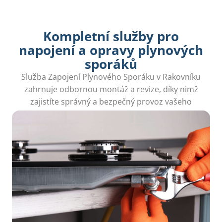
Kompletní služby pro
napojení a opravy plynových
sporáků
Služba Zapojení Plynového Sporáku v Rakovníku
zahrnuje odbornou montáž a revize, díky nimž
zajistíte správný a bezpečný provoz vašeho
sporáku.