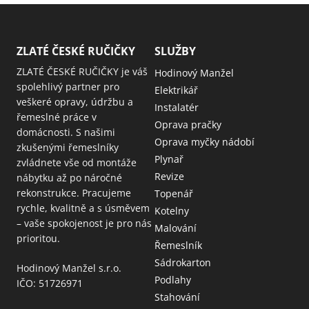
ZLATÉ ČESKÉ RUČIČKY
SLUŽBY
ZLATÉ ČESKÉ RUČIČKY je váš
Hodinový Manžel
spolehlivý partner pro
Elektrikář
veškeré opravy, údržbu a
Instalatér
řemeslné práce v
Oprava pračky
domácnosti. S našimi
Oprava myčky nádobí
zkušenými řemeslníky
Plynař
zvládnete vše od montáže
Revize
nábytku až po náročné
rekonstrukce. Pracujeme
Topenář
rychle, kvalitně a s úsměvem
Kotelny
– vaše spokojenost je pro nás
Malování
prioritou.
Řemeslník
Sádrokarton
Hodinový Manžel s.r.o.
Podlahy
IČO: 51726971
Stahování