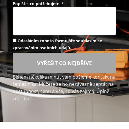
Popište, co potřebujete *
Odesláním tohoto formuláře souhlasím se
zpracováním osobních údajů.
VYŘEŠIT CO NEJDŘÍVE
Během několika minut vám pošleme kontakt na
řemeslníka. Můžete se ho nezávazně zeptat na
dostupnost, cenu a vše, co vás zajímá. Úplně
zdarma.