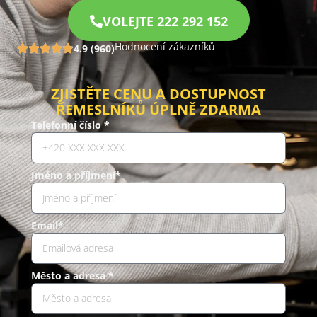
VOLEJTE 222 292 152
Hodnocení zákazníků
4.9 (960)
ZJISTĚTE CENU A DOSTUPNOST
ŘEMESLNÍKŮ ÚPLNĚ ZDARMA
Telefonní číslo *
Jméno a příjmení*
Email*
Město a adresa *