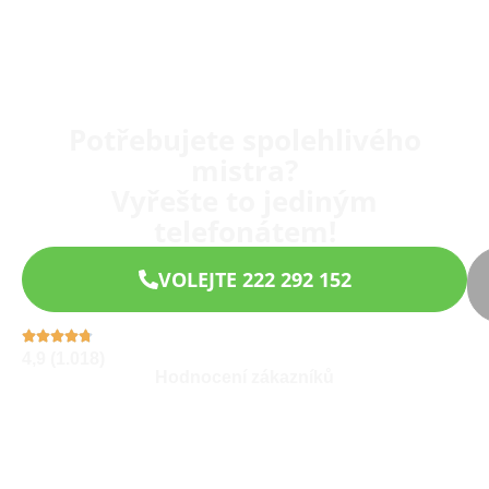
Potřebujete spolehlivého
mistra?
Vyřešte to jediným
telefonátem!
VOLEJTE 222 292 152
4,9 (1.018)
Hodnocení zákazníků