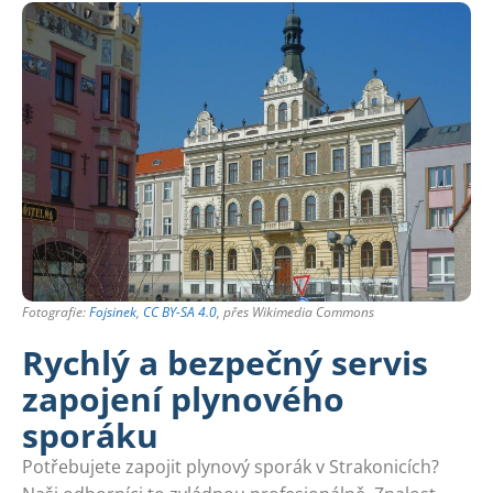
Fotografie:
Fojsinek
,
CC BY-SA 4.0
, přes Wikimedia Commons
Rychlý a bezpečný servis
zapojení plynového
sporáku
Potřebujete zapojit plynový sporák v Strakonicích?