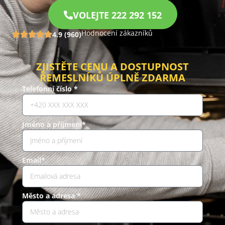
VOLEJTE 222 292 152
Hodnocení zákazníků
4.9 (960)
ZJISTĚTE CENU A DOSTUPNOST
ŘEMESLNÍKŮ ÚPLNĚ ZDARMA
Telefonní číslo *
Jméno a příjmení*
Email*
Město a adresa *