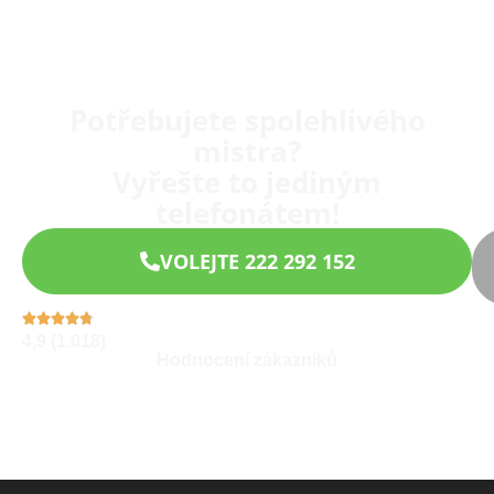
Potřebujete spolehlivého
mistra?
Vyřešte to jediným
telefonátem!
VOLEJTE 222 292 152
4,9 (1.018)
Hodnocení zákazníků