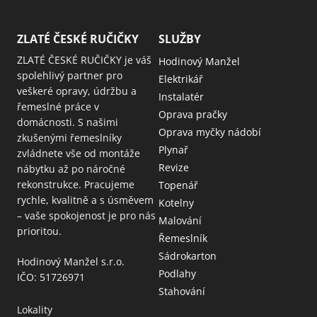
ZLATÉ ČESKÉ RUČIČKY
SLUŽBY
ZLATÉ ČESKÉ RUČIČKY je váš
Hodinový Manžel
spolehlivý partner pro
Elektrikář
veškeré opravy, údržbu a
Instalatér
řemeslné práce v
Oprava pračky
domácnosti. S našimi
Oprava myčky nádobí
zkušenými řemeslníky
Plynař
zvládnete vše od montáže
Revize
nábytku až po náročné
rekonstrukce. Pracujeme
Topenář
rychle, kvalitně a s úsměvem
Kotelny
– vaše spokojenost je pro nás
Malování
prioritou.
Řemeslník
Sádrokarton
Hodinový Manžel s.r.o.
Podlahy
IČO: 51726971
Stahování
Lokality