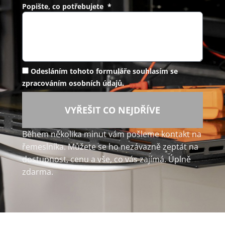
Popište, co potřebujete *
Odesláním tohoto formuláře souhlasím se
zpracováním osobních údajů.
VYŘEŠIT CO NEJDŘÍVE
Během několika minut vám pošleme kontakt na
řemeslníka. Můžete se ho nezávazně zeptat na
dostupnost, cenu a vše, co vás zajímá. Úplně
zdarma.