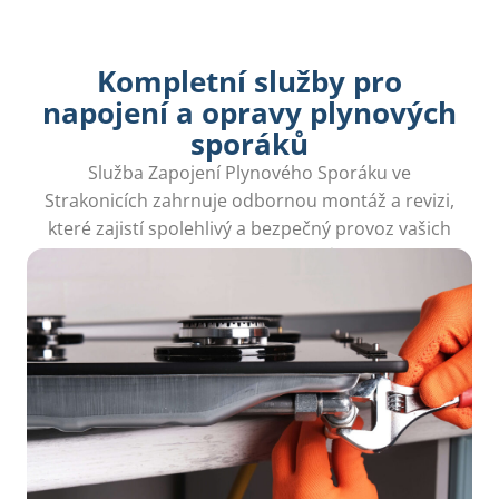
Kompletní služby pro
napojení a opravy plynových
sporáků
Služba Zapojení Plynového Sporáku ve
Strakonicích zahrnuje odbornou montáž a revizi,
které zajistí spolehlivý a bezpečný provoz vašich
plynových spotřebičů.