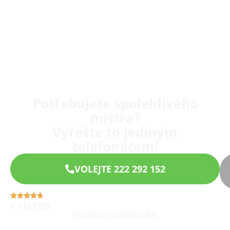
Potřebujete spolehlivého
mistra?
Vyřešte to jediným
telefonátem!
VOLEJTE 222 292 152
4,9 (1.018)
Hodnocení zákazníků