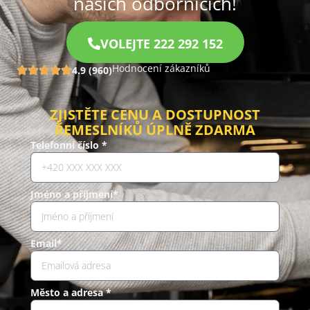
našich odbornících!
VOLEJTE 222 292 152
Hodnocení zákazníků
4.9 (960)
ZJISTĚTE CENU A DOSTUPNOST
ŘEMESLNÍKŮ ÚPLNĚ ZDARMA
Telefonní číslo *
Jméno a příjmení*
Email*
Město a adresa *