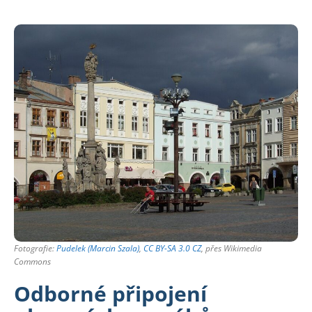
Fotografie:
Pudelek (Marcin Szala)
,
CC BY-SA 3.0 CZ
, přes Wikimedia
Commons
Odborné připojení