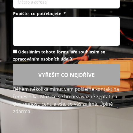
Popište, co potřebujete *
Odesláním tohoto formuláře souhlasím se
zpracováním osobních údajů.
VYŘEŠIT CO NEJDŘÍVE
Během několika minut vám pošleme kontakt na
řemeslníka. Můžete se ho nezávazně zeptat na
dostupnost, cenu a vše, co vás zajímá. Úplně
zdarma.