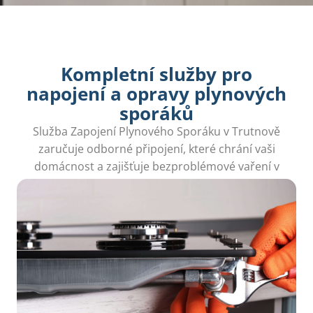
Kompletní služby pro
napojení a opravy plynových
sporáků
Služba Zapojení Plynového Sporáku v Trutnově
zaručuje odborné připojení, které chrání vaši
domácnost a zajišťuje bezproblémové vaření v
lokalitě.