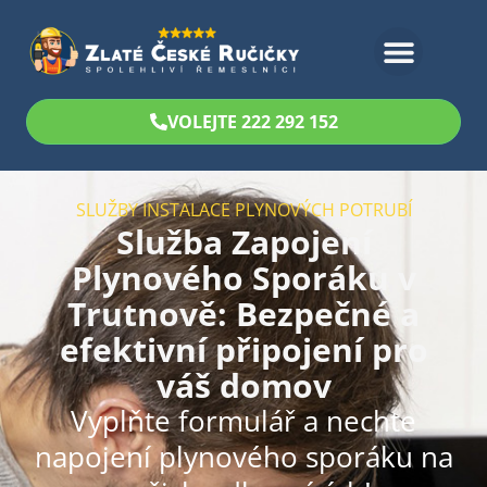
Bezplatný odhad
VOLEJTE 222 292 152
SLUŽBY INSTALACE PLYNOVÝCH POTRUBÍ
Služba Zapojení
Plynového Sporáku v
Trutnově: Bezpečné a
efektivní připojení pro
váš domov
Vyplňte formulář a nechte
napojení plynového sporáku na