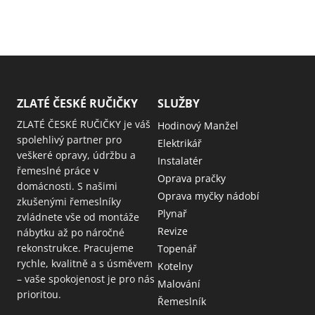
ZLATÉ ČESKÉ RUČIČKY
SLUŽBY
ZLATÉ ČESKÉ RUČIČKY je váš
Hodinový Manžel
spolehlivý partner pro
Elektrikář
veškeré opravy, údržbu a
Instalatér
řemeslné práce v
Oprava pračky
domácnosti. S našimi
Oprava myčky nádobí
zkušenými řemeslníky
Plynař
zvládnete vše od montáže
Revize
nábytku až po náročné
rekonstrukce. Pracujeme
Topenář
rychle, kvalitně a s úsměvem
Kotelny
– vaše spokojenost je pro nás
Malování
prioritou.
Řemeslník