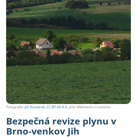
Fotografie:
Jiří Komárek
,
CC BY-SA 4.0
, přes Wikimedia Commons
Bezpečná revize plynu v
Brno-venkov Jih