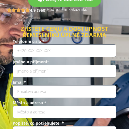
Hodnocení zákazníků
4.9 (960)
ZJISTĚTE CENU A DOSTUPNOST
ŘEMESLNÍKŮ ÚPLNĚ ZDARMA
Telefonní číslo *
Jméno a příjmení*
Email*
Město a adresa *
Popište, co potřebujete *