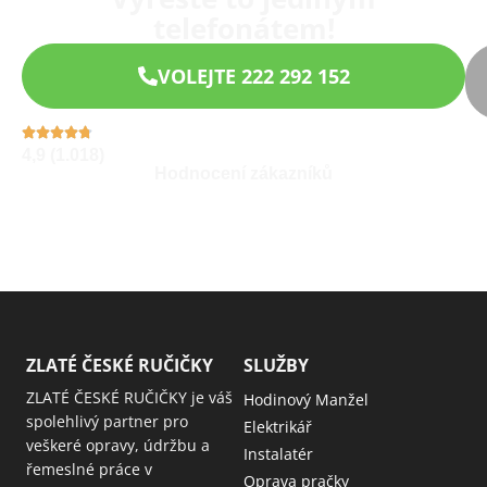
telefonátem!
VOLEJTE 222 292 152
4,9 (1.018)
Hodnocení zákazníků
ZLATÉ ČESKÉ RUČIČKY
SLUŽBY
ZLATÉ ČESKÉ RUČIČKY je váš
Hodinový Manžel
spolehlivý partner pro
Elektrikář
veškeré opravy, údržbu a
Instalatér
řemeslné práce v
Oprava pračky