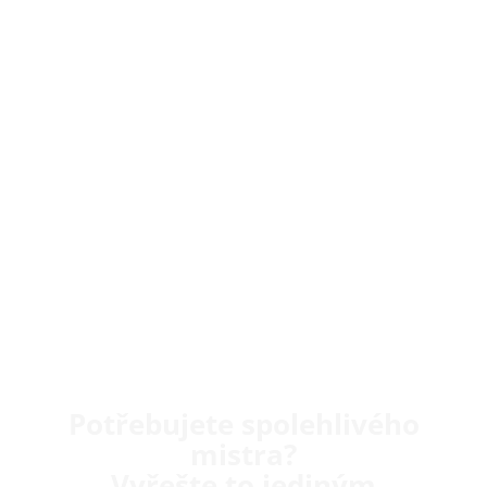
Potřebujete spolehlivého
mistra?
Vyřešte to jediným