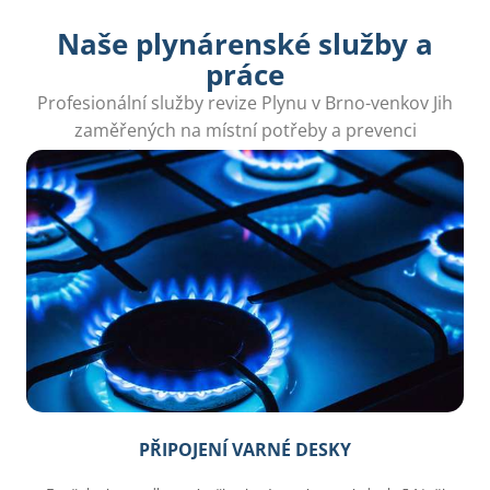
Naše plynárenské služby a
práce
Profesionální služby revize Plynu v Brno-venkov Jih
zaměřených na místní potřeby a prevenci
problémů. Naši odborníci jsou vám k dispozici.
PŘIPOJENÍ VARNÉ DESKY