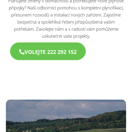
Plánujete změny v domácnosti a potřebujete nové plynové
přípojky? Naši odborníci pomohou s kompletní plynofikací,
přesunem rozvodů a instalací nových zařízení. Zajistíme
bezpečná a spolehlivá řešení přizpůsobená vašim
potřebám. Zavolejte nám a s radostí vám pomůžeme
uskutečnit vaše projekty.
VOLEJTE 222 292 152