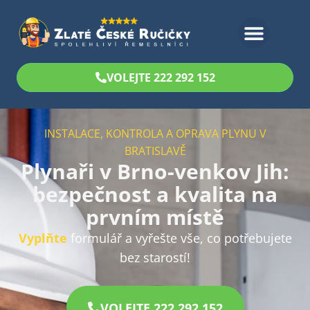
Bezplatný odhad
VOLEJTE 222 292 152
INSTALACE, KONTROLA A OPRAVA PLYNU V
BRATISLAVĚ
Plynaři v Brno-venkov Jih:
bezpečnost a kvalita na
prvním místě
Vyplňte
formulář a vyřešte vše, co potřebujete
bez starostí!
VOLEJTE 222 292 152