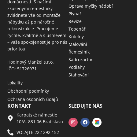
domácnosti. S našimi
Oprava myčky nádobí
zkušenými řemeslníky
Plynař
zvládnete vše od montáže
Revize
nábytku až po náročné
rekonstrukce. Pracujeme
Topenář
rychle, kvalitně a s úsměvem
Kotelny
– vaše spokojenost je pro nás
Malování
prioritou.
Řemeslník
Sádrokarton
Hodinový Manžel s.r.o.
Podlahy
IČO: 51726971
Stahování
Lokality
Obchodní podmínky
Ochrana osobních údajů
KONTAKT
SLEDUJTE NÁS
Karpatské námestie
10/A, 831 06 Bratislava
VOLAJTE 222 292 152