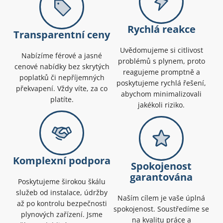
Rychlá reakce
Transparentní ceny
Uvědomujeme si citlivost
Nabízíme férové a jasné
problémů s plynem, proto
cenové nabídky bez skrytých
reagujeme promptně a
poplatků či nepříjemných
poskytujeme rychlá řešení,
překvapení. Vždy víte, za co
abychom minimalizovali
platíte.
jakékoli riziko.
Komplexní podpora
Spokojenost
garantována
Poskytujeme širokou škálu
služeb od instalace, údržby
Naším cílem je vaše úplná
až po kontrolu bezpečnosti
spokojenost. Soustředíme se
plynových zařízení. Jsme
na kvalitu práce a