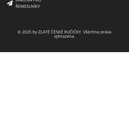
ŘEMESLNÍKY
© 2025 by ZLATÉ ČESKÉ RUČIČKY. Všechna práva
vyhrazena.