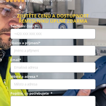
4.9 (960)
ZJISTĚTE CENU A DOSTUPNOST
ŘEMESLNÍKŮ ÚPLNĚ ZDARMA
Telefonní číslo *
Jméno a příjmení*
Email*
Město a adresa *
Popište, co potřebujete *