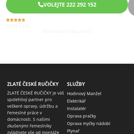
VOLEJTE 222 292 152
4,9 (1.018)
Hodnocení zákazníků
ZLATÉ ČESKÉ RUČIČKY
SLUŽBY
ZLATÉ ČESKÉ RUČIČKY je váš
Hodinový Manžel
spolehlivý partner pro
Elektrikář
veškeré opravy, údržbu a
Instalatér
řemeslné práce v
Oprava pračky
domácnosti. S našimi
Oprava myčky nádobí
zkušenými řemeslníky
Plynař
zvládnete vše od montáže