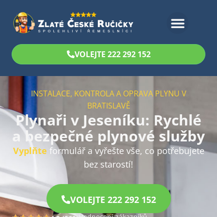
Bezplatný odhad
VOLEJTE 222 292 152
INSTALACE, KONTROLA A OPRAVA PLYNU V
BRATISLAVĚ
Plynaři v Jeseníku: Rychlé
a bezpečné plynové služby
Vyplňte
formulář a vyřešte vše, co potřebujete
bez starostí!
VOLEJTE 222 292 152
Hodnocení zákazníků