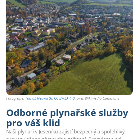
Fotografie:
Tomáš Neuwirth
,
CC BY-SA 4.0
, přes Wikimedia Commons
Odborné plynařské služby
pro váš klid
Naši plynaři v Jeseníku zajistí bezpečný a spolehlivý