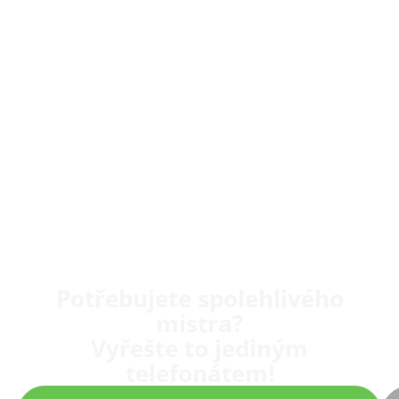
Potřebujete spolehlivého
mistra?
Vyřešte to jediným
telefonátem!