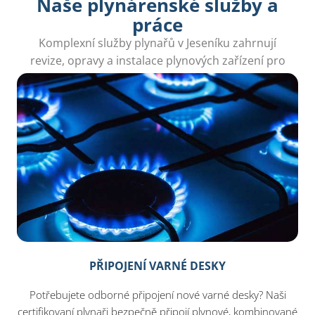
Naše plynárenské služby a
práce
Komplexní služby plynařů v Jeseníku zahrnují
revize, opravy a instalace plynových zařízení pro
maximální bezpečnost a pohodlí.
PŘIPOJENÍ VARNÉ DESKY
Potřebujete odborné připojení nové varné desky? Naši
certifikovaní plynaři bezpečně připojí plynové, kombinované