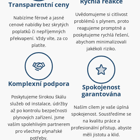
Rychlá reakce
Transparentní ceny
Uvědomujeme si citlivost
Nabízíme férové a jasné
problémů s plynem, proto
cenové nabídky bez skrytých
reagujeme promptně a
poplatků či nepříjemných
poskytujeme rychlá řešení,
překvapení. Vždy víte, za co
abychom minimalizovali
platíte.
jakékoli riziko.
Komplexní podpora
Spokojenost
garantována
Poskytujeme širokou škálu
služeb od instalace, údržby
Naším cílem je vaše úplná
až po kontrolu bezpečnosti
spokojenost. Soustředíme se
plynových zařízení. Jsme
na kvalitu práce a
vaším spolehlivým partnerem
profesionální přístup, abyste
pro všechny plynařské
měli jistotu a klid.
potřeby.