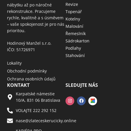
Revize
nábytku až po náročné
rekonstrukce. Pracujeme
Topenář
rychle, kvalitně a s úsměvem
Kotelny
– vaše spokojenost je pro nás
Malování
prioritou.
Řemeslník
Sádrokarton
Hodinový Manžel s.r.o.
Podlahy
IČO: 51726971
Stahování
Lokality
Obchodní podmínky
Ochrana osobních údajů
KONTAKT
SLEDUJTE NÁS
Karpatské námestie
10/A, 831 06 Bratislava
VOLAJTE 222 292 152
nase@zlateceskerucicky.online
KARIÉRA PRO