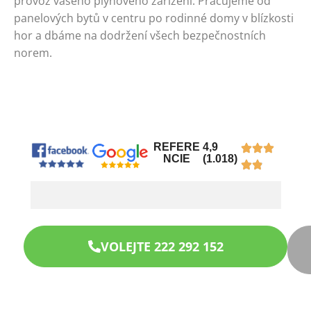
provoz vašeho plynového zařízení. Pracujeme od
panelových bytů v centru po rodinné domy v blízkosti
hor a dbáme na dodržení všech bezpečnostních
norem.
REFERE
4,9
NCIE
(1.018)
VOLEJTE 222 292 152