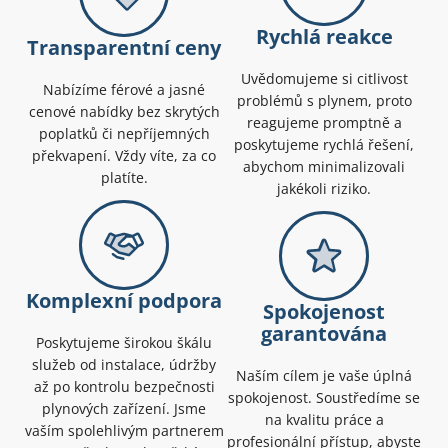
Rychlá reakce
Transparentní ceny
Uvědomujeme si citlivost
Nabízíme férové a jasné
problémů s plynem, proto
cenové nabídky bez skrytých
reagujeme promptně a
poplatků či nepříjemných
poskytujeme rychlá řešení,
překvapení. Vždy víte, za co
abychom minimalizovali
platíte.
jakékoli riziko.
Komplexní podpora
Spokojenost
garantována
Poskytujeme širokou škálu
služeb od instalace, údržby
Naším cílem je vaše úplná
až po kontrolu bezpečnosti
spokojenost. Soustředíme se
plynových zařízení. Jsme
na kvalitu práce a
vaším spolehlivým partnerem
profesionální přístup, abyste