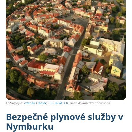
Fotografie:
Zdeněk Fiedler
,
CC BY-SA 3.0
, přes Wikimedia Commons
Bezpečné plynové služby v
Nymburku