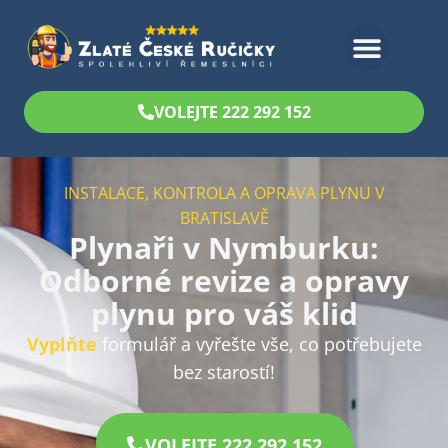
Bezplatný odhad
VOLEJTE 222 292 152
INSTALACE, KONTROLA A OPRAVA PLYNU V
BRATISLAVĚ
Plynaři v Nymburku:
Odborné revize a opravy
plynu pro váš klid
Vyplňte
formulář a vyřešte vše, co potřebujete
bez starostí!
VOLEJTE 222 292 152