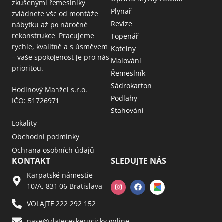
zkušenými řemeslníky
Plynař
zvládnete vše od montáže
Revize
nábytku až po náročné
rekonstrukce. Pracujeme
Topenář
rychle, kvalitně a s úsměvem
Kotelny
– vaše spokojenost je pro nás
Malování
prioritou.
Řemeslník
Sádrokarton
Hodinový Manžel s.r.o.
Podlahy
IČO: 51726971
Stahování
Lokality
Obchodní podmínky
Ochrana osobních údajů
KONTAKT
SLEDUJTE NÁS
Karpatské námestie
10/A, 831 06 Bratislava
VOLAJTE 222 292 152
nase@zlateceskerucicky.online