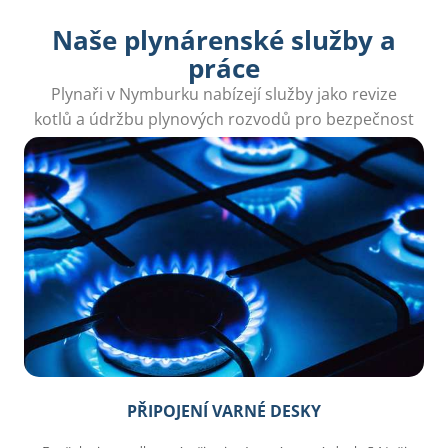
Naše plynárenské služby a
práce
Plynaři v Nymburku nabízejí služby jako revize
kotlů a údržbu plynových rozvodů pro bezpečnost
a pohodlí vašeho domova.
PŘIPOJENÍ VARNÉ DESKY