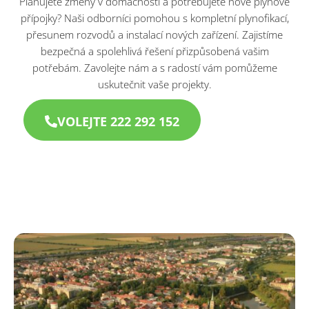
Plánujete změny v domácnosti a potřebujete nové plynové
přípojky? Naši odborníci pomohou s kompletní plynofikací,
přesunem rozvodů a instalací nových zařízení. Zajistíme
bezpečná a spolehlivá řešení přizpůsobená vašim
potřebám. Zavolejte nám a s radostí vám pomůžeme
uskutečnit vaše projekty.
VOLEJTE 222 292 152