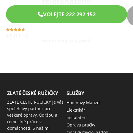
telefonátem!
VOLEJTE 222 292 152
4,9 (1.018)
Hodnocení zákazníků
ZLATÉ ČESKÉ RUČIČKY
SLUŽBY
ZLATÉ ČESKÉ RUČIČKY je váš
Hodinový Manžel
spolehlivý partner pro
Elektrikář
veškeré opravy, údržbu a
Instalatér
řemeslné práce v
Oprava pračky
domácnosti. S našimi
Oprava myčky nádobí