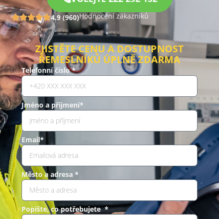
Hodnocení zákazníků
4.9 (960)
ZJISTĚTE CENU A DOSTUPNOST
ŘEMESLNÍKŮ ÚPLNĚ ZDARMA
Telefonní číslo *
Jméno a příjmení*
Email*
Město a adresa *
Popište, co potřebujete *