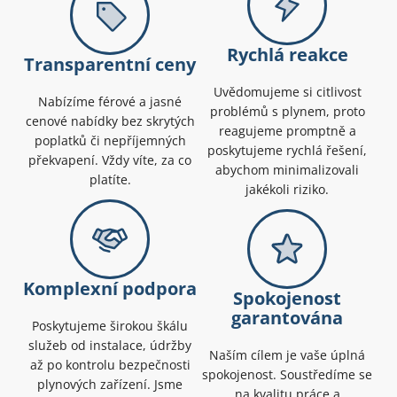
Rychlá reakce
Transparentní ceny
Uvědomujeme si citlivost
Nabízíme férové a jasné
problémů s plynem, proto
cenové nabídky bez skrytých
reagujeme promptně a
poplatků či nepříjemných
poskytujeme rychlá řešení,
překvapení. Vždy víte, za co
abychom minimalizovali
platíte.
jakékoli riziko.
Komplexní podpora
Spokojenost
garantována
Poskytujeme širokou škálu
služeb od instalace, údržby
Naším cílem je vaše úplná
až po kontrolu bezpečnosti
spokojenost. Soustředíme se
plynových zařízení. Jsme
na kvalitu práce a