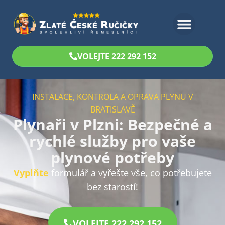
Bezplatný odhad
VOLEJTE 222 292 152
INSTALACE, KONTROLA A OPRAVA PLYNU V
BRATISLAVĚ
Plynaři v Plzni: Bezpečné a
rychlé služby pro vaše
plynové potřeby
Vyplňte
formulář a vyřešte vše, co potřebujete
bez starostí!
VOLEJTE 222 292 152