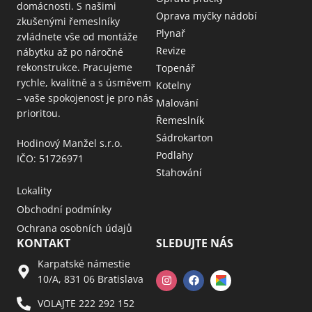
domácnosti. S našimi
Oprava myčky nádobí
zkušenými řemeslníky
Plynař
zvládnete vše od montáže
Revize
nábytku až po náročné
rekonstrukce. Pracujeme
Topenář
rychle, kvalitně a s úsměvem
Kotelny
– vaše spokojenost je pro nás
Malování
prioritou.
Řemeslník
Sádrokarton
Hodinový Manžel s.r.o.
Podlahy
IČO: 51726971
Stahování
Lokality
Obchodní podmínky
Ochrana osobních údajů
KONTAKT
SLEDUJTE NÁS
Karpatské námestie
10/A, 831 06 Bratislava
VOLAJTE 222 292 152