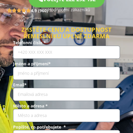
Hodnocení zákazníků
4.9 (960)
ZJISTĚTE CENU A DOSTUPNOST
ŘEMESLNÍKŮ ÚPLNĚ ZDARMA
Telefonní číslo *
Jméno a příjmení*
Email*
Město a adresa *
Popište, co potřebujete *