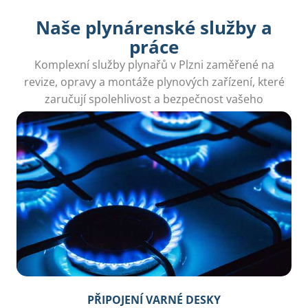
Naše plynárenské služby a
práce
Komplexní služby plynařů v Plzni zaměřené na
revize, opravy a montáže plynových zařízení, které
zaručují spolehlivost a bezpečnost vašeho
domova.
PŘIPOJENÍ VARNÉ DESKY