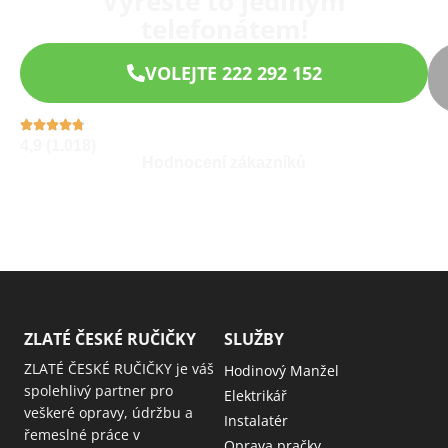
Vyřešte to jediným
telefonátem!
VOLEJTE 222 292 152
4,9 (1.018)
Hodnocení zákazníků
ZLATÉ ČESKÉ RUČIČKY
SLUŽBY
ZLATÉ ČESKÉ RUČIČKY je váš
Hodinový Manžel
spolehlivý partner pro
Elektrikář
veškeré opravy, údržbu a
Instalatér
řemeslné práce v
Oprava pračky