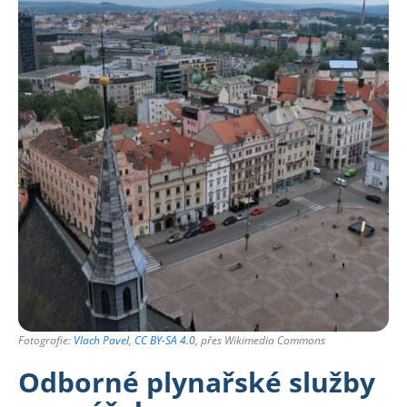
Fotografie:
Vlach Pavel
,
CC BY-SA 4.0
, přes Wikimedia Commons
Odborné plynařské služby