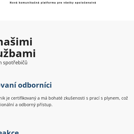
našimi
lužbami
h spotřebičů
ovaní odborníci
ik je certifikovaný a má bohaté zkušenosti s prací s plynem, což
ionální a odborný přístup.
eakce