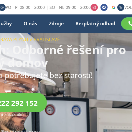
PO - PI 08:00 - 20:00 | SO - NE 09:00 - 20:00
VOL
lužby
O nás
Zdroje
Bezplatný odhad
PRAVA PLYNU V BRATISLAVĚ
ch: Odborné řešení pro
ý domov
o potřebujete bez starostí!
222 292 152
í zákazníků