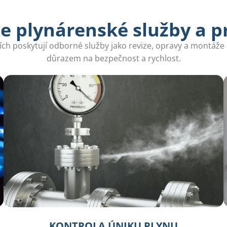
e plynárenské služby a p
cích poskytují odborné služby jako revize, opravy a montáže 
důrazem na bezpečnost a rychlost.
KONTROLA ÚNIKU PLYNU