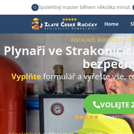
Spolehlivý master během několika minut.
Home
S
INSTALACE, KONTROLA A O
Plynaři ve Strakonicí
bezpečn
Vyplňte
formulář a vyřešte vše, c
VOLEJTE 
Hodnocen
4.9 (960)