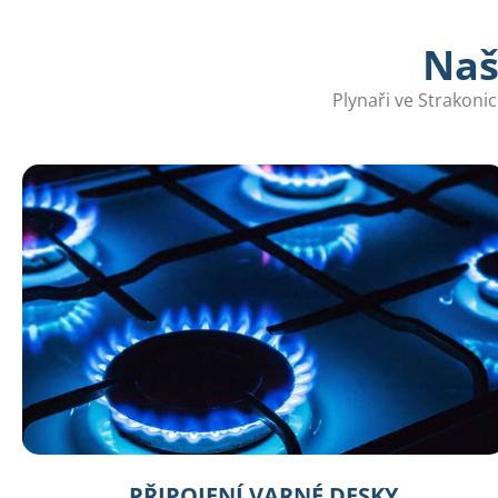
Naš
Plynaři ve Strakoni
PŘIPOJENÍ VARNÉ DESKY