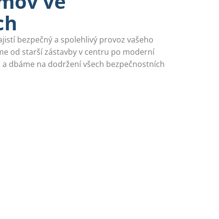
omov ve
ch
zajistí bezpečný a spolehlivý provoz vašeho
me od starší zástavby v centru po moderní
ch a dbáme na dodržení všech bezpečnostních