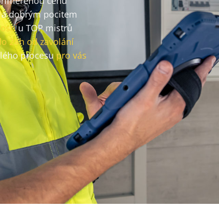
 přiměřenou cenu
a dobrým pocitem
osti
u TOP mistrů
do 24h od zavolání
lého procesu
pro vás