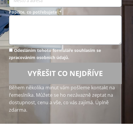
Popište, co potřebujete *
Odesláním tohoto formuláře souhlasím se
zpracováním osobních údajů.
VYŘEŠIT CO NEJDŘÍVE
Během několika minut vám pošleme kontakt na
řemeslníka. Můžete se ho nezávazně zeptat na
dostupnost, cenu a vše, co vás zajímá. Úplně
zdarma.