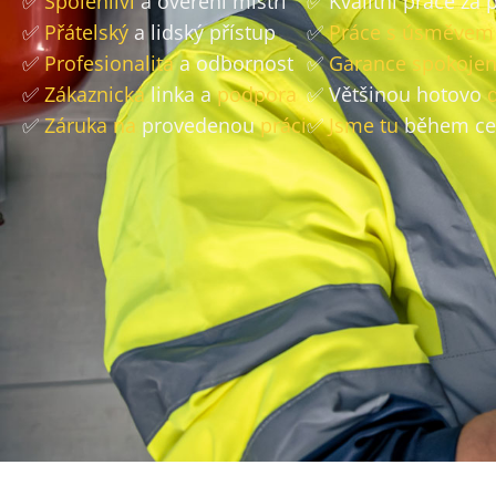
✅
Spolehliví
a ověření mistři
✅ Kvalitní práce za
✅
Přátelský
a lidský přístup
✅
Práce s úsměvem
✅
Profesionalita
a odbornost
✅
Garance spokojen
✅
Zákaznická
linka a
podpora
✅ Většinou hotovo
✅
Záruka na
provedenou
práci
✅
Jsme tu
během ce