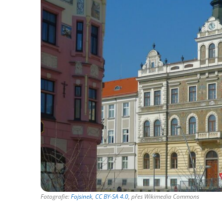
Fotografie:
Fojsinek
,
CC BY-SA 4.0
, přes Wikimedia Commons