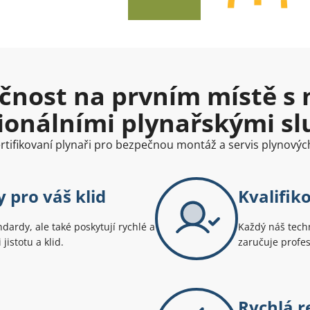
čnost na prvním místě s 
ionálními plynařskými s
ertifikovaní plynaři pro bezpečnou montáž a servis plynovýc
 pro váš klid
Kvalifik
dardy, ale také poskytují rychlé a
Každý náš techn
jistotu a klid.
zaručuje profes
Rychlá r