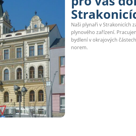
pro váš d
Strakonicí
Naši plynaři v Strakonicích 
plynového zařízení. Pracuje
bydlení v okrajových částe
norem.