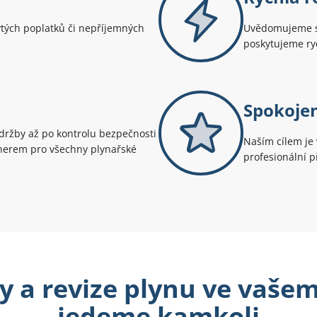
ytých poplatků či nepříjemných
Uvědomujeme si
poskytujeme ryc
Spokoje
údržby až po kontrolu bezpečnosti
Naším cílem je 
tnerem pro všechny plynařské
profesionální př
 a revize plynu ve vašem
jedeme kamkoli