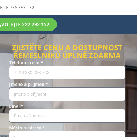
EJTE 736 353 152
VOLEJTE 222 292 152
ZJISTĚTE CENU A DOSTUPNOST
ŘEMESLNÍKŮ ÚPLNĚ ZDARMA
Telefonní číslo *
Jméno a příjmení*
Email*
Město a adresa *