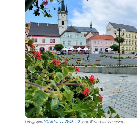
Fotografie:
MOs810
,
CC BY-SA 4.0
, přes Wikimedia Commons