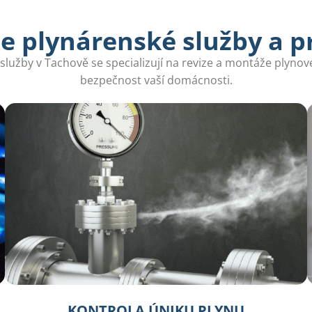
e plynárenské služby a p
lužby v Tachově se specializují na revize a montáže plynové
bezpečnost vaší domácnosti.
KONTROLA ÚNIKU PLYNU