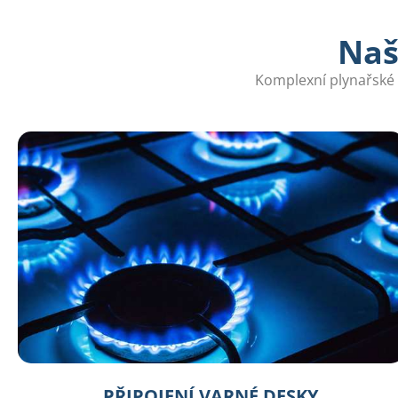
Naš
Komplexní plynařské s
PŘIPOJENÍ VARNÉ DESKY