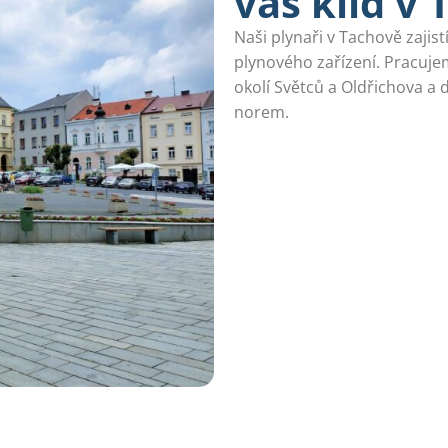
váš klid v
Naši plynaři v Tachově zajis
plynového zařízení. Pracuje
okolí Světců a Oldřichova 
norem.