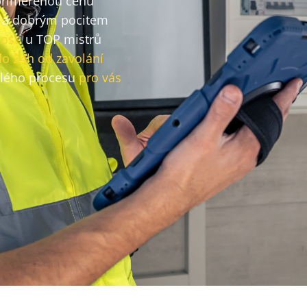
 přiměřenou cenu
a dobrým pocitem
osti
u TOP mistrů
do 24h od zavolání
lého procesu
pro vás