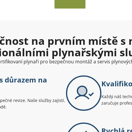
čnost na prvním místě s 
ionálními plynařskými s
ertifikovaní plynaři pro bezpečnou montáž a servis plynovýc
 s důrazem na
Kvalifik
Každý náš techn
pečné revize. Naše služby zajistí,
zaručuje profes
odě.
Rychlá r