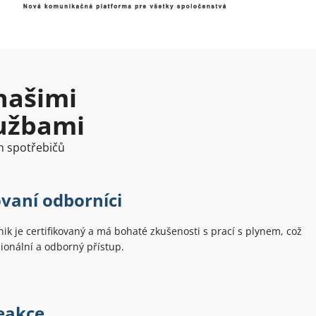
našimi
lužbami
h spotřebičů
ovaní odborníci
ik je certifikovaný a má bohaté zkušenosti s prací s plynem, což
ionální a odborný přístup.
eakce