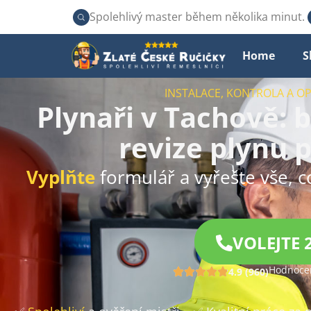
Spolehlivý master během několika minut.
Home
S
INSTALACE, KONTROLA A O
Plynaři v Tachově: 
revize plynu 
Vyplňte
formulář a vyřešte vše, c
VOLEJTE 
Hodnocen
4.9 (960)