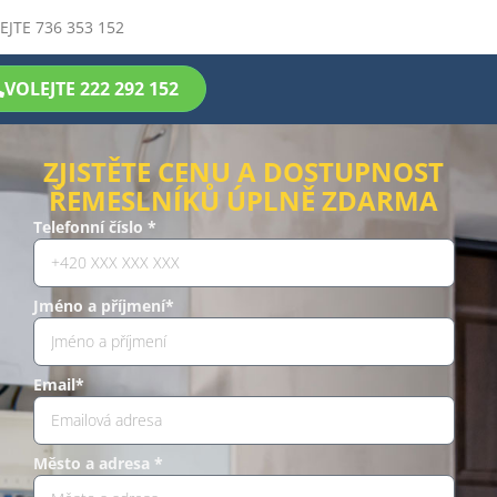
EJTE 736 353 152
VOLEJTE 222 292 152
ZJISTĚTE CENU A DOSTUPNOST
ŘEMESLNÍKŮ ÚPLNĚ ZDARMA
Telefonní číslo *
Jméno a příjmení*
Email*
Město a adresa *