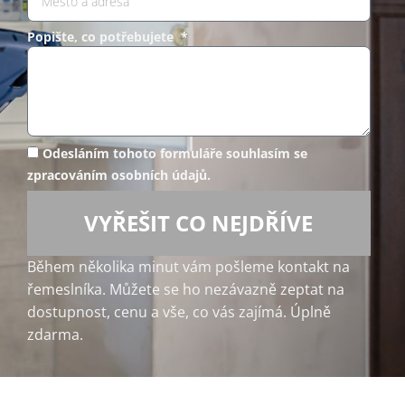
Popište, co potřebujete *
Odesláním tohoto formuláře souhlasím se
zpracováním osobních údajů.
VYŘEŠIT CO NEJDŘÍVE
Během několika minut vám pošleme kontakt na
řemeslníka. Můžete se ho nezávazně zeptat na
dostupnost, cenu a vše, co vás zajímá. Úplně
zdarma.