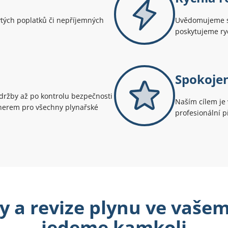
ytých poplatků či nepříjemných
Uvědomujeme si
poskytujeme ryc
Spokoje
údržby až po kontrolu bezpečnosti
Naším cílem je 
tnerem pro všechny plynařské
profesionální př
 a revize plynu ve vašem
jedeme kamkoli