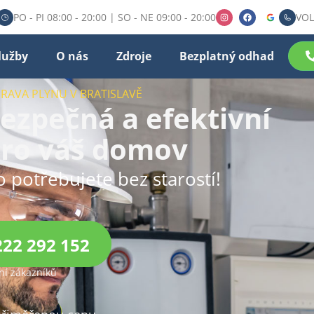
PO - PI 08:00 - 20:00 | SO - NE 09:00 - 20:00
VOL
lužby
O nás
Zdroje
Bezplatný odhad
PRAVA PLYNU V BRATISLAVĚ
bezpečná a efektivní
pro váš domov
o potřebujete bez starostí!
222 292 152
í zákazníků