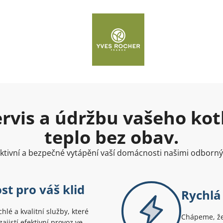
rvis a údržbu vašeho kotle
teplo bez obav.
ektivní a bezpečné vytápění vaší domácnosti našimi odborn
st pro váš klid
Rychlá 
hlé a kvalitní služby, které
Chápeme, že
ajistí efektivní provoz ve