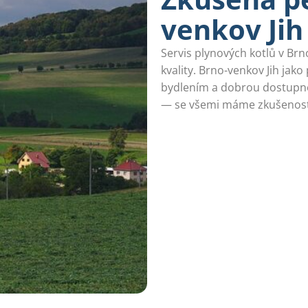
venkov Jih
Servis plynových kotlů v Brn
kvality. Brno-venkov Jih jak
bydlením a dobrou dostupno
— se všemi máme zkušenost