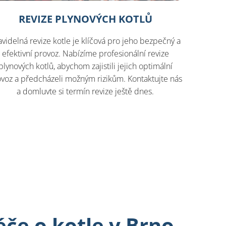
REVIZE PLYNOVÝCH KOTLŮ
avidelná revize kotle je klíčová pro jeho bezpečný a
efektivní provoz. Nabízíme profesionální revize
plynových kotlů, abychom zajistili jejich optimální
voz a předcházeli možným rizikům. Kontaktujte nás
a domluvte si termín revize ještě dnes.
če o kotle v Brno-