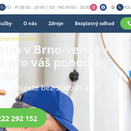
PO - PI 08:00 - 20:00 | SO - NE 09:00 - 20:00
VOL
lužby
O nás
Zdroje
Bezplatný odhad
 PLYNOVÝCH KOTLŮ
otlů v Brno-venkov
ba pro váš pohodlný
mov
potřebujete bez starostí a co
!
222 292 152
í zákazníků