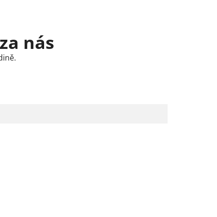
 za nás
dině.