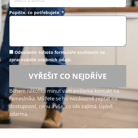
Popište, co potřebujete *
Odesláním tohoto formuláře souhlasím se
zpracováním osobních údajů.
VYŘEŠIT CO NEJDŘÍVE
Během několika minut vám pošleme kontakt na
řemeslníka. Můžete se ho nezávazně zeptat na
dostupnost, cenu a vše, co vás zajímá. Úplně
zdarma.