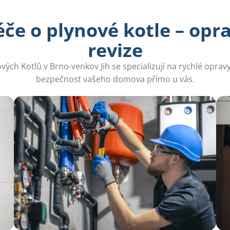
če o plynové kotle – opr
revize
ových Kotlů v Brno-venkov Jih se specializují na rychlé oprav
bezpečnost vašeho domova přímo u vás.