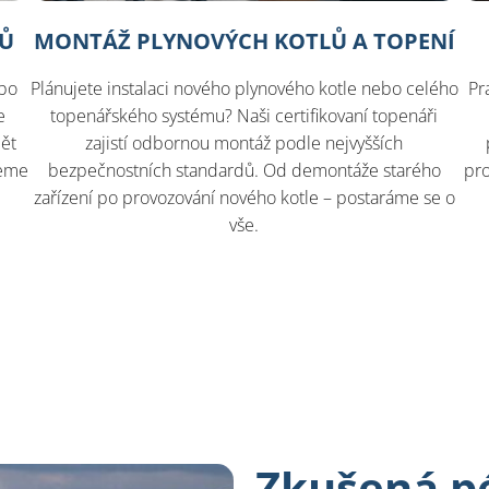
LŮ
MONTÁŽ PLYNOVÝCH KOTLŮ A TOPENÍ
ebo
Plánujete instalaci nového plynového kotle nebo celého
Pr
e
topenářského systému? Naši certifikovaní topenáři
pět
zajistí odbornou montáž podle nejvyšších
jeme
bezpečnostních standardů. Od demontáže starého
pro
zařízení po provozování nového kotle – postaráme se o
vše.
Zkušená pé