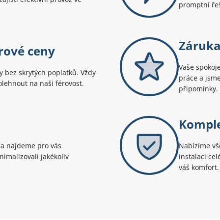
promptní řeš
Záruka
rové ceny
Vaše spokoje
 bez skrytých poplatků. Vždy
práce a jsme
polehnout na naši férovost.
připomínky.
Komple
 a najdeme pro vás
Nabízíme vše
imalizovali jakékoliv
instalaci ce
váš komfort.