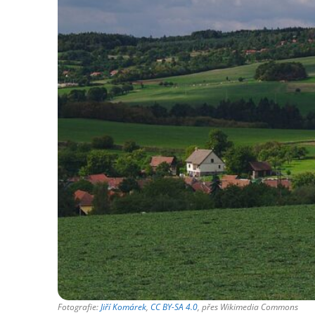
Fotografie:
Jiří Komárek
,
CC BY-SA 4.0
, přes Wikimedia Commons