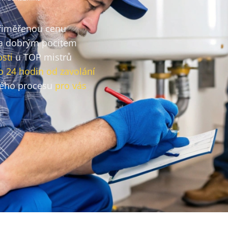
přiměřenou cenu
a dobrým pocitem
sti
u TOP mistrů
o 24 hodin od zavolání
ého procesu
pro vás