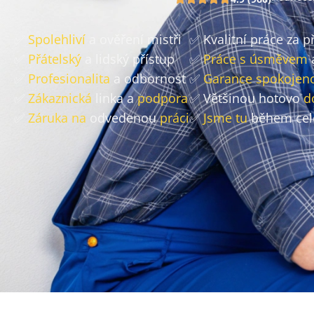
✅
Spolehliví
a ověření mistři
✅ Kvalitní práce za 
✅
Přátelský
a lidský přístup
✅
Práce s úsměvem
✅
Profesionalita
a odbornost
✅
Garance spokojeno
✅
Zákaznická
linka a
podpora
✅ Většinou hotovo
d
✅
Záruka na
odvedenou
práci
✅
Jsme tu
během cel