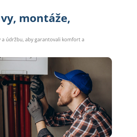
avy, montáže,
y a údržbu, aby garantovali komfort a