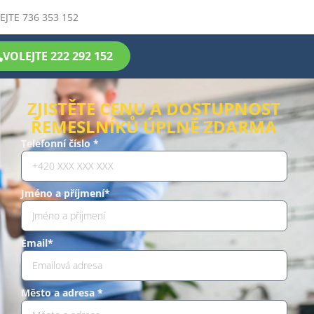
EJTE 736 353 152
VOLEJTE 222 292 152
ZJISTĚTE CENU A DOSTUPNOST
ŘEMESLNÍKŮ ÚPLNĚ ZDARMA
Telefonní číslo *
Jméno a příjmení*
Email*
Město a adresa *