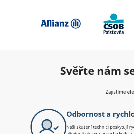
Svěřte nám se
Zajistíme ef
Odbornost a rychlo
Naši zkušení technici poskytují ryc
eliminují obavy z poruchy kotle a z