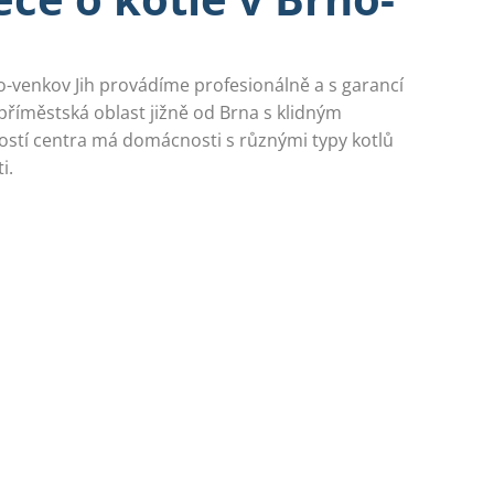
o-venkov Jih provádíme profesionálně a s garancí
o příměstská oblast jižně od Brna s klidným
stí centra má domácnosti s různými typy kotlů
i.