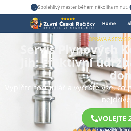
Spolehlivý master během několika minut.
Home
S
OPRAVA A SERVIS
Servis Plynových K
Jih: Efektivní údrž
do
Vyplňte formulář a vyřešte vše, co 
nejdříve
VOLEJTE 
Hodnocen
4.9 (960)