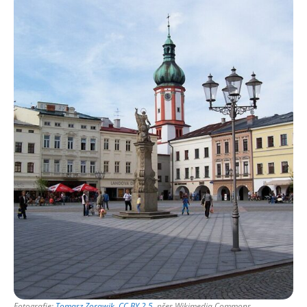
Fotografie:
Tomasz Zorawik
,
CC BY 2.5
, přes Wikimedia Commons