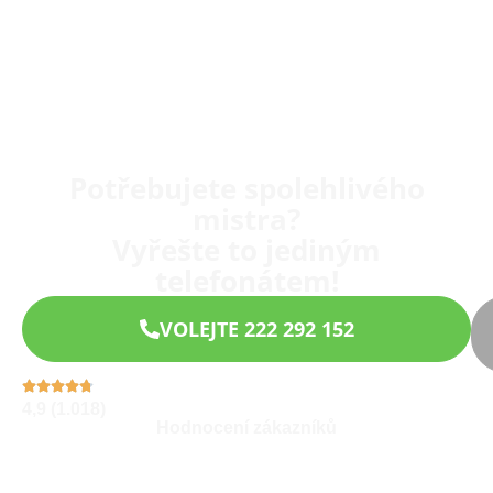
Potřebujete spolehlivého
mistra?
Vyřešte to jediným
telefonátem!
VOLEJTE 222 292 152
4,9 (1.018)
Hodnocení zákazníků