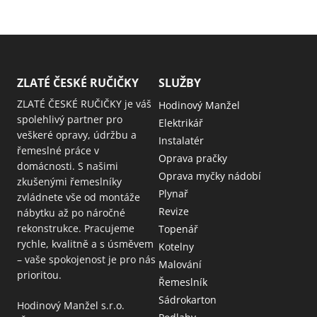
ZLATÉ ČESKÉ RUČIČKY
SLUŽBY
ZLATÉ ČESKÉ RUČIČKY je váš
Hodinový Manžel
spolehlivý partner pro
Elektrikář
veškeré opravy, údržbu a
Instalatér
řemeslné práce v
Oprava pračky
domácnosti. S našimi
Oprava myčky nádobí
zkušenými řemeslníky
Plynař
zvládnete vše od montáže
Revize
nábytku až po náročné
rekonstrukce. Pracujeme
Topenář
rychle, kvalitně a s úsměvem
Kotelny
– vaše spokojenost je pro nás
Malování
prioritou.
Řemeslník
Sádrokarton
Hodinový Manžel s.r.o.