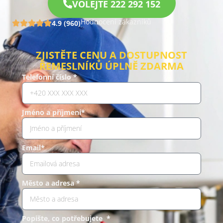
VOLEJTE 222 292 152
Hodnocení zákazníků
4.9 (960)
ZJISTĚTE CENU A DOSTUPNOST
ŘEMESLNÍKŮ ÚPLNĚ ZDARMA
Telefonní číslo *
Jméno a příjmení*
Email*
Město a adresa *
Popište, co potřebujete *