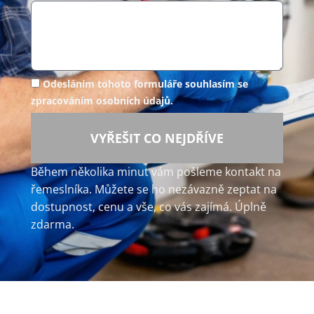
Odesláním tohoto formuláře souhlasím se
zpracováním osobních údajů.
VYŘEŠIT CO NEJDŘÍVE
Během několika minut vám pošleme kontakt na
řemeslníka. Můžete se ho nezávazně zeptat na
dostupnost, cenu a vše, co vás zajímá. Úplně
zdarma.