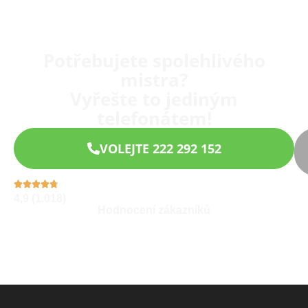
Potřebujete spolehlivého
mistra?
Vyřešte to jediným
telefonátem!
VOLEJTE 222 292 152
4,9 (1.018)
Hodnocení zákazníků