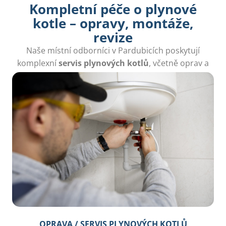
Kompletní péče o plynové
kotle – opravy, montáže,
revize
Naše místní odborníci v Pardubicích poskytují
komplexní
servis plynových kotlů
, včetně oprav a
revizí, abyste měli zajištěnou kvalitu a bezpečnost.
OPRAVA / SERVIS PLYNOVÝCH KOTLŮ