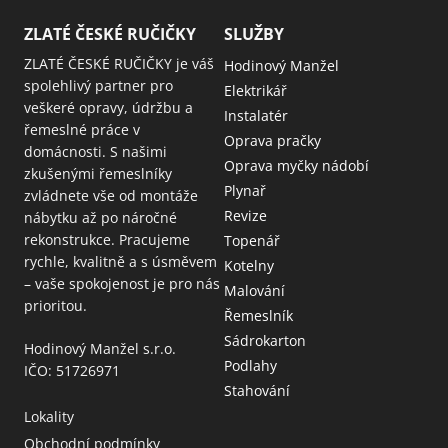
ZLATÉ ČESKÉ RUČIČKY
SLUŽBY
ZLATÉ ČESKÉ RUČIČKY je váš
Hodinový Manžel
spolehlivý partner pro
Elektrikář
veškeré opravy, údržbu a
Instalatér
řemeslné práce v
Oprava pračky
domácnosti. S našimi
Oprava myčky nádobí
zkušenými řemeslníky
Plynař
zvládnete vše od montáže
Revize
nábytku až po náročné
rekonstrukce. Pracujeme
Topenář
rychle, kvalitně a s úsměvem
Kotelny
– vaše spokojenost je pro nás
Malování
prioritou.
Řemeslník
Sádrokarton
Hodinový Manžel s.r.o.
Podlahy
IČO: 51726971
Stahování
Lokality
Obchodní podmínky