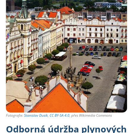
Fotografie:
Stanislav Dusík
,
CC BY-SA 4.0
, přes Wikimedia Commons
Odborná údržba plynových