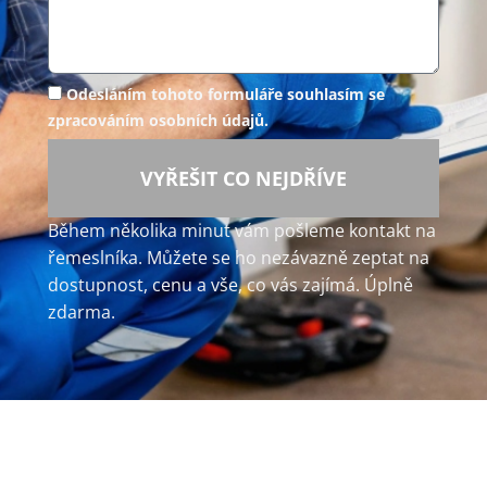
Odesláním tohoto formuláře souhlasím se
zpracováním osobních údajů.
VYŘEŠIT CO NEJDŘÍVE
Během několika minut vám pošleme kontakt na
řemeslníka. Můžete se ho nezávazně zeptat na
dostupnost, cenu a vše, co vás zajímá. Úplně
zdarma.