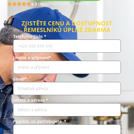
Hodnocení zákazníků
4.9 (960)
ZJISTĚTE CENU A DOSTUPNOST
ŘEMESLNÍKŮ ÚPLNĚ ZDARMA
Telefonní číslo *
Jméno a příjmení*
Email*
Město a adresa *
Popište, co potřebujete *