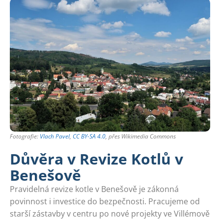
Fotografie:
Vlach Pavel
,
CC BY-SA 4.0
, přes Wikimedia Commons
Důvěra v Revize Kotlů v
Benešově
Pravidelná revize kotle v Benešově je zákonná
povinnost i investice do bezpečnosti. Pracujeme od
starší zástavby v centru po nové projekty ve Villémově