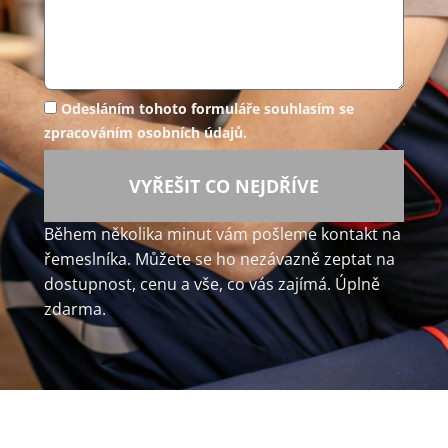
Odesláním tohoto formuláře souhlasím se
zpracováním osobních údajů.
VYŘEŠIT CO NEJDŘÍVE
Během několika minut vám pošleme kontakt na
řemeslníka. Můžete se ho nezávazně zeptat na
dostupnost, cenu a vše, co vás zajímá. Úplně
zdarma.