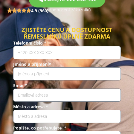
Hodnocení zákazníků
4.9 (960)
ZJISTĚTE CENU A DOSTUPNOST
ŘEMESLNÍKŮ ÚPLNĚ ZDARMA
Telefonní číslo *
Jméno a příjmení*
Email*
Město a adresa *
Popište, co potřebujete *