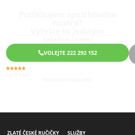
Potřebujete spolehlivého
mistra?
Vyřešte to jediným
telefonátem!
VOLEJTE 222 292 152
4,9 (1.018)
Hodnocení zákazníků
ZLATÉ ČESKÉ RUČIČKY
SLUŽBY