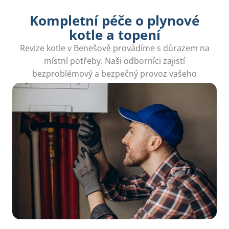
Kompletní péče o plynové
kotle a topení
Revize kotle v Benešově provádíme s důrazem na
místní potřeby. Naši odborníci zajistí
bezproblémový a bezpečný provoz vašeho
zařízení ve všech podmínkách.