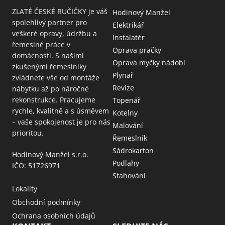
ZLATÉ ČESKÉ RUČIČKY je váš
Hodinový Manžel
spolehlivý partner pro
Elektrikář
veškeré opravy, údržbu a
Instalatér
řemeslné práce v
Oprava pračky
domácnosti. S našimi
Oprava myčky nádobí
zkušenými řemeslníky
Plynař
zvládnete vše od montáže
Revize
nábytku až po náročné
rekonstrukce. Pracujeme
Topenář
rychle, kvalitně a s úsměvem
Kotelny
– vaše spokojenost je pro nás
Malování
prioritou.
Řemeslník
Sádrokarton
Hodinový Manžel s.r.o.
Podlahy
IČO: 51726971
Stahování
Lokality
Obchodní podmínky
Ochrana osobních údajů